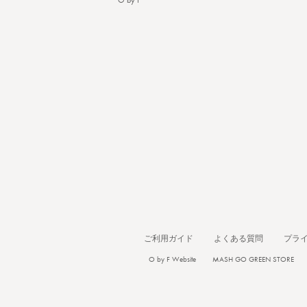
O by F
ご利用ガイド
よくある質問
プラ
O by F Website
MASH GO GREEN STORE