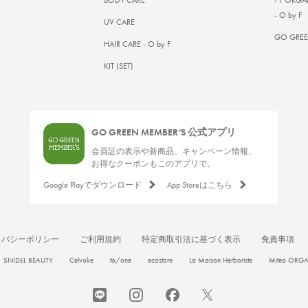
BODY CARE
- F ORGA
- O by F
UV CARE
GO GREE
HAIR CARE - O by F
KIT (SET)
GO GREEN MEMBER’S 公式アプリ
会員証の表示や新商品、キャンペーン情報、
お得なクーポンもこのアプリで。
Google Playでダウンロード
App Storeはこちら
イバシーポリシー
ご利用規約
特定商取引法に基づく表示
免責事項
SNIDEL BEAUTY
Celvoke
to/one
ecostore
La Maison Herboriste
Mitea ORG