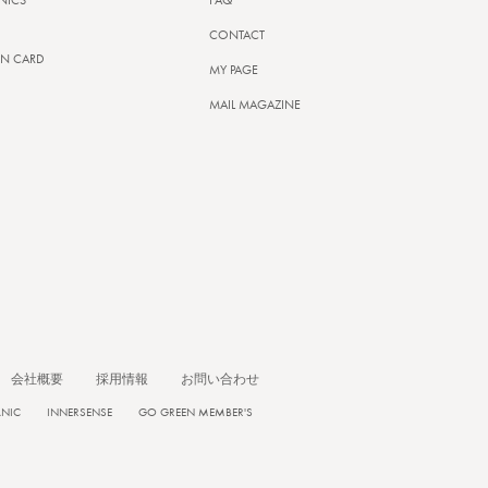
NICS
FAQ
CONTACT
N CARD
MY PAGE
MAIL MAGAZINE
会社概要
採用情報
お問い合わせ
ANIC
INNERSENSE
GO GREEN MEMBER'S