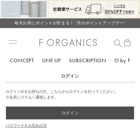
【重要】F ORGANICS Websiteの統合に関するお知らせ
【重要】お盆期間中のお問い合わせと商品配送に関しまして
毎月お得にポイントが貯まる！ “月のポイントアップデー”
LINE お友達登録で500円クーポン プレゼント
【重要】F ORGANICS Websiteの統合に関するお知らせ
【重要】お盆期間中のお問い合わせと商品配送に関しまして
CONCEPT
LINE UP
SUBSCRIPTION
O by F
毎月お得にポイントが貯まる！ “月のポイントアップデー”
LINE お友達登録で500円クーポン プレゼント
ログイン
ログインIDをお持ちの方、こちらからログインを行ってください。
※会員システムへ遷移します。
ログイン
パスワードをお忘れの方