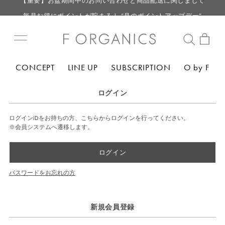
毎月お得にポイントが貯まる！ “月のポイントアップデー”
LINE お友達登録で500円クーポン プレゼント
【重要】F ORGANICS Websiteの統合に関するお知らせ
【重要】お盆期間中のお問い合わせと商品配送に関しまして
CONCEPT
LINE UP
SUBSCRIPTION
O by F
毎月お得にポイントが貯まる！ “月のポイントアップデー”
LINE お友達登録で500円クーポン プレゼント
ログイン
ログインIDをお持ちの方、こちらからログインを行ってください。
※会員システムへ遷移します。
ログイン
パスワードをお忘れの方
新規会員登録