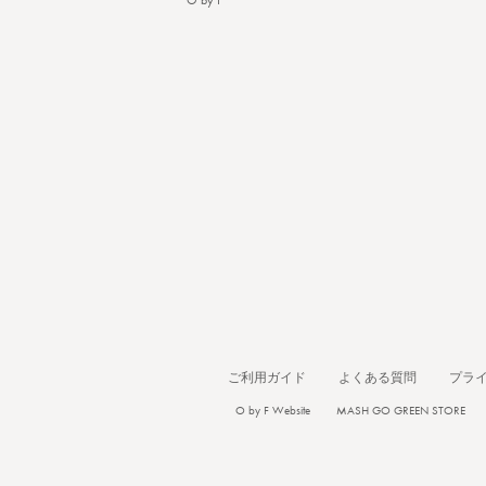
O by F
ご利用ガイド
よくある質問
プラ
O by F Website
MASH GO GREEN STORE