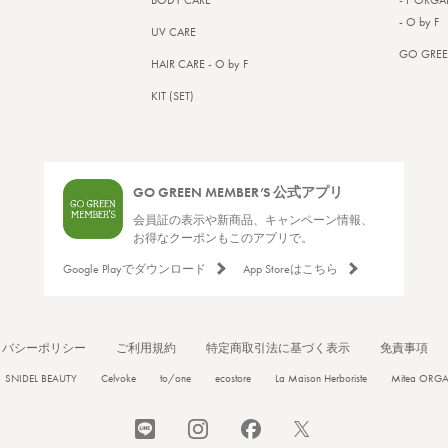
BODY CARE
- F ORGA
- O by F
UV CARE
GO GREE
HAIR CARE - O by F
KIT (SET)
GO GREEN MEMBER’S 公式アプリ
会員証の表示や新商品、キャンペーン情報、
お得なクーポンもこのアプリで。
Google Playでダウンロード
App Storeはこちら
イバシーポリシー
ご利用規約
特定商取引法に基づく表示
免責事項
SNIDEL BEAUTY
Celvoke
to/one
ecostore
La Maison Herboriste
Mitea ORG