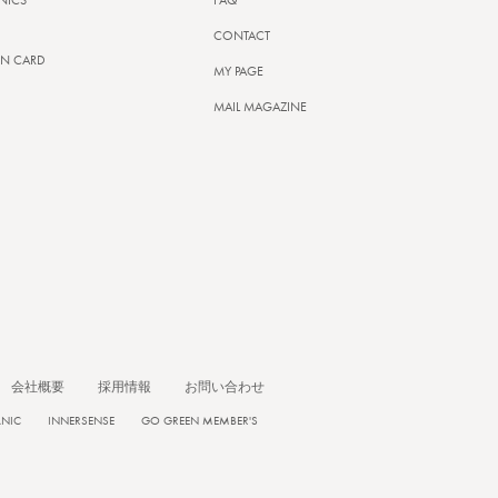
NICS
FAQ
CONTACT
N CARD
MY PAGE
MAIL MAGAZINE
会社概要
採用情報
お問い合わせ
ANIC
INNERSENSE
GO GREEN MEMBER'S