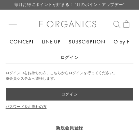
毎月お得にポイントが貯まる！ “月のポイントアップデー”
LINE お友達登録で500円クーポン プレゼント
【重要】F ORGANICS Websiteの統合に関するお知らせ
【重要】お盆期間中のお問い合わせと商品配送に関しまして
CONCEPT
LINE UP
SUBSCRIPTION
O by F
毎月お得にポイントが貯まる！ “月のポイントアップデー”
LINE お友達登録で500円クーポン プレゼント
ログイン
ログインIDをお持ちの方、こちらからログインを行ってください。
※会員システムへ遷移します。
ログイン
パスワードをお忘れの方
新規会員登録