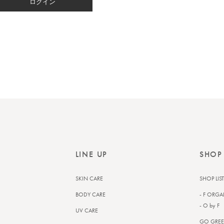
ログイン
LINE UP
SHOP
SKIN CARE
SHOP LIST
BODY CARE
- F ORGA
- O by F
UV CARE
GO GREE