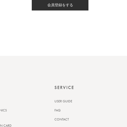
会員登録をする
SERVICE
USER GUIDE
NICS
FAQ
CONTACT
N CARD