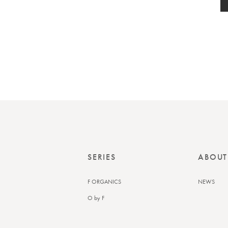
SERIES
ABOUT
F ORGANICS
NEWS
O by F