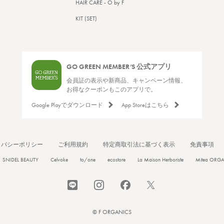
HAIR CARE - O by F
KIT (SET)
GO GREEN MEMBER’S 公式アプリ
会員証の表示や新商品、キャンペーン情報、
お得なクーポンもこのアプリで。
Google Playでダウンロード
App Storeはこちら
イバシーポリシー
ご利用規約
特定商取引法に基づく表示
免責事項
SNIDEL BEAUTY
Celvoke
to/one
ecostore
La Maison Herboriste
Mitea ORG
© F ORGANICS