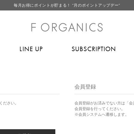
毎月お得にポイントが貯まる！ “月のポイントアップデー”
LINE お友達登録で500円クーポン プレゼント
【重要】F ORGANICS Websiteの統合に関するお知らせ
【重要】お盆期間中のお問い合わせと商品配送に関しまして
LINE UP
SUBSCRIPTION
毎月お得にポイントが貯まる！ “月のポイントアップデー”
LINE お友達登録で500円クーポン プレゼント
会員登録
ください。
会員登録がお済みでない方は「会
会員登録を行ってください。
※会員システムへ遷移します。