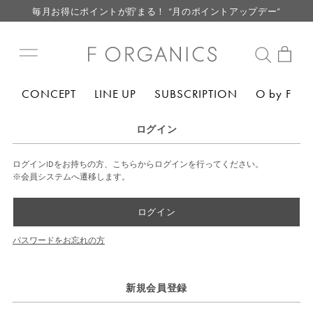
毎月お得にポイントが貯まる！ “月のポイントアップデー”
LINE お友達登録で500円クーポン プレゼント
【重要】F ORGANICS Websiteの統合に関するお知らせ
【重要】お盆期間中のお問い合わせと商品配送に関しまして
CONCEPT
LINE UP
SUBSCRIPTION
O by F
毎月お得にポイントが貯まる！ “月のポイントアップデー”
LINE お友達登録で500円クーポン プレゼント
ログイン
ログインIDをお持ちの方、こちらからログインを行ってください。
※会員システムへ遷移します。
ログイン
パスワードをお忘れの方
新規会員登録