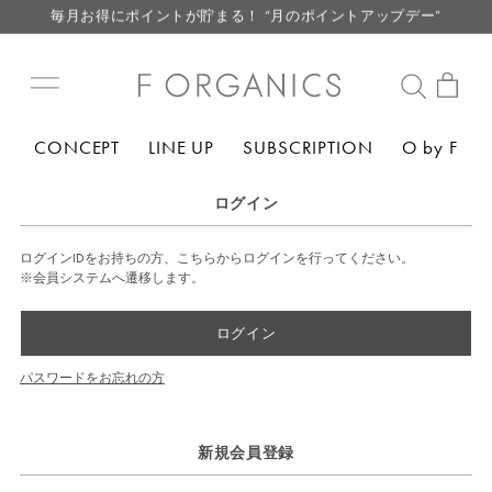
毎月お得にポイントが貯まる！ “月のポイントアップデー”
LINE お友達登録で500円クーポン プレゼント
【重要】F ORGANICS Websiteの統合に関するお知らせ
【重要】お盆期間中のお問い合わせと商品配送に関しまして
CONCEPT
LINE UP
SUBSCRIPTION
O by F
毎月お得にポイントが貯まる！ “月のポイントアップデー”
LINE お友達登録で500円クーポン プレゼント
ログイン
ログインIDをお持ちの方、こちらからログインを行ってください。
※会員システムへ遷移します。
ログイン
パスワードをお忘れの方
新規会員登録