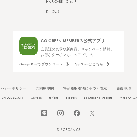
HAIR CARE - O by F
KIT (SET)
GO GREEN MEMBER’S 公式アプリ
会員証の表示や新商品、キャンペーン情報、
お得なクーポンもこのアプリで。
Google Playでダウンロード
App Storeはこちら
イバシーポリシー
ご利用規約
特定商取引法に基づく表示
免責事項
SNIDEL BEAUTY
Celvoke
to/one
ecostore
La Maison Herboriste
Mitea ORG
© F ORGANICS