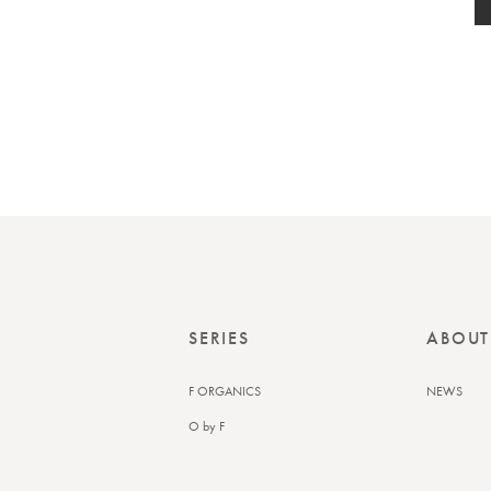
SERIES
ABOUT
F ORGANICS
NEWS
O by F