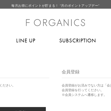
毎月お得にポイントが貯まる！ “月のポイントアップデー”
LINE お友達登録で500円クーポン プレゼント
【重要】F ORGANICS Websiteの統合に関するお知らせ
【重要】お盆期間中のお問い合わせと商品配送に関しまして
LINE UP
SUBSCRIPTION
毎月お得にポイントが貯まる！ “月のポイントアップデー”
LINE お友達登録で500円クーポン プレゼント
会員登録
ください。
会員登録がお済みでない方は「会
会員登録を行ってください。
※会員システムへ遷移します。