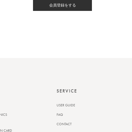
会員登録をする
SERVICE
USER GUIDE
NICS
FAQ
CONTACT
N CARD