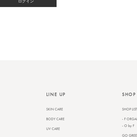
ログイン
LINE UP
SHOP
SKIN CARE
SHOP LIST
BODY CARE
- F ORGA
- O by F
UV CARE
GO GREE