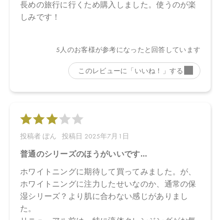
油＊、アトラスシーダー樹皮油＊、イタリアイトスギ葉／実／茎
油＊、ベルガモット果実油＊、オレンジ果皮油＊、ニオイテンジ
クアオイ油＊、ＢＧ、キシリトール、カプリリルグリコール、コ
コイルグルタミン酸Ｎａ、フィチン酸、酸化銀、クエン酸、クエ
ン酸Ｎａ
＊オーガニック原料
■エッフェオーガニック モアブライトニング ジェルウォッシュ
水、アロエベラ液汁＊、コカミドプロピルベタイン、ココイルグ
ルタミン酸２Ｎａ、ラウリン酸ポリグリセリル－１０、プロパン
ジオール、グリセリン、ペンチレングリコール、アルギン酸Ｎ
ａ、ココイルグルタミン酸Ｎａ、塩化Ｎａ、ナツミカン花水＊、
ダマスクバラ胎座培養エキス、乳酸桿菌培養溶解質、乳酸桿菌発
酵液、ケトグルタル酸、加水分解コメヌカエキス、ビサボロー
ル、トマト果実エキス、ジジフススピナクリスチ葉エキス、デュ
ナリエラサリナエキス、ミロタムヌスフラベリフォリア葉／茎エ
キス、サピンヅストリホリアツス果実エキス、シリカ、ホホバ種
子油、グリコシルトレハロース、加水分解水添デンプン、スクレ
ロチウムガム、キサンタンガム、アルギニン、トレハロース、ス
クワラン、アスコルビン酸、ビターオレンジ花油＊、ビターオレ
ンジ葉／枝油＊、アトラスシーダー樹皮油＊、イタリアイトスギ
葉／実／茎油＊、ベルガモット果実油＊、オレンジ果皮油＊、ニ
オイテンジクアオイ油＊、ＢＧ、キシリトール、カプリリルグリ