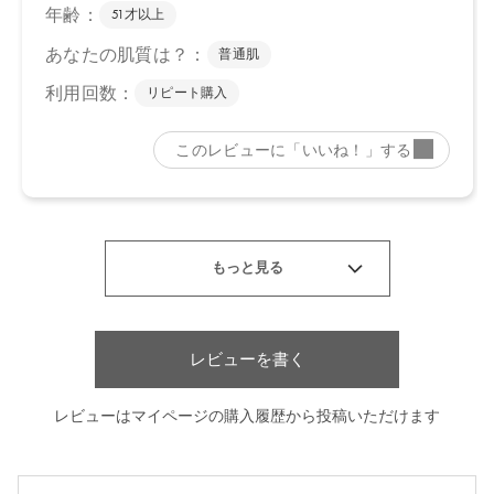
【店舗発売日】
CosmeKitchen 2024/5/15
Biople 2024/5/15
Make↗Kitchen 2024/5/15
※店舗での取り扱いや詳しい在庫状況につきましては、各店舗に
お問い合わせください。
※発売日は予告なく変更する可能性がございます。予めご了承く
ださい。
※通常はご注文より１～３営業日での発送となります。
商品によっては、お届けまで１～２週間かかる場合がございます
ので予めご了承ください。
●パッケージはリニューアル等の理由により、写真と異なる場合が
ございます。
●パッケージのリニューアル等の理由により、成分・処方が記載と
レビューを書く
異なる場合がございます。
●予告なくパッケージ仕様が変更になる場合がございます。
レビューはマイページの購入履歴から投稿いただけます