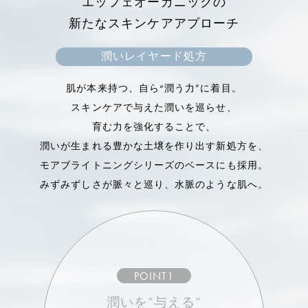
エッフェオーガニックの
アフリカの砂漠に生息する植物。
新たなスキンケアアプローチ
高い保湿力で肌の水分量をアップさせ、ターンオー
バーをサポート。
潤いレイヤード処方
キメを整えて、肌をなめらかにします。
肌が本来持つ、自ら“潤う力”に着目。
スキンケアで与えた潤いを巡らせ、
育む力を強化することで、
潤いが生まれる豊かな土壌を作り出す新処方を、
モアブライトニングシリーズのベースにも採用。
みずみずしさが脈々と巡り、水脈のような肌へ。
POINT1
潤いを“与える”