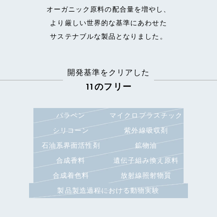
オーガニック原料の配合量を増やし、
より厳しい世界的な基準にあわせた
サステナブルな製品となりました。
開発基準をクリアした
11のフリー
パラベン
マイクロプラスチック
シリコーン
紫外線吸収剤
石油系界面活性剤
鉱物油
合成香料
遺伝子組み換え原料
合成着色料
放射線照射物質
製品製造過程における動物実験