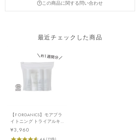
この商品に関する問い合わせ
最近チェックした商品
【F ORGANICS】モアブラ
イトニング トライアルキ
ット
¥3,960