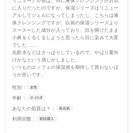
コール、フィチン酸、酸化銀、クエン酸
＊オーガニック原料
■エッフェオーガニック モアブライトニング ローション
水、アロエベラ液汁＊、プロパンジオール、エタノール＊、ペン
チレングリコール、ナツミカン花水＊、ダマスクバラ胎座培養エ
キス、乳酸桿菌培養溶解質、乳酸桿菌発酵液、ケトグルタル酸、
加水分解コメヌカエキス、ビサボロール、トマト果実エキス、ジ
ジフススピナクリスチ葉エキス、デュナリエラサリナエキス、ミ
ロタムヌスフラベリフォリア葉／茎エキス、セージ葉エキス＊、
タチジャコウソウ花／葉エキス＊、グリセリン、ホホバ種子油、
ジラウロイルグルタミン酸リシンＮａ、キサンタンガム、アルギ
ニン、トレハロース、スクワラン、アスコルビン酸、ビターオレ
ンジ花油＊、ビターオレンジ葉／枝油＊、アトラスシーダー樹皮
油＊、イタリアイトスギ葉／実／茎油＊、ベルガモット果実油
＊、オレンジ果皮油＊、ニオイテンジクアオイ油＊、ＢＧ、キシ
リトール、カプリリルグリコール、ラウリン酸ポリグリセリル－
１０、フィチン酸、酸化銀、クエン酸、クエン酸Ｎａ
＊オーガニック原料
■エッフェオーガニック モアブライトニング ミルク
水、アロエベラ液汁＊、ＢＧ、グリセリン、ペンチレングリコー