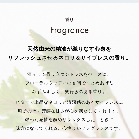
香り
Fragrance
天然由来の精油が織りなす
心身を
リフレッシュさせるネロリ＆サイプレスの香り。
清々しく香り立つシトラスをベースに、
フローラルウッディの香調でまとめあげた
みずみずしく、奥行きのある香り。
ビターで上品なネロリと清潔感のある
サイプレスに
時折のぞく芳醇な甘さが心を満たしてくれます。
昂った感情を鎮めリラックスしたいときに
味方になってくれる、心地よいフレグランスです。