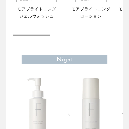
モアブライトニング
モアブライトニング
モア
ジェルウォッシュ
ローション
（販
Night