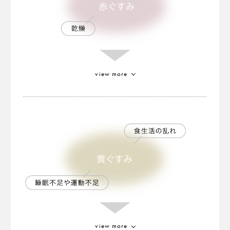
view more
ゴールドトマトエキス
植物が持つフィトケミカルである
カロテノイドを豊富に含むといわれる特別なトマ
ト。
健やかな肌色に見せる効果があります
。
※2
※2 保湿による
view more