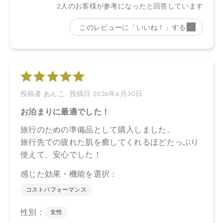
ル、スクワラン、ナツミカン花水＊、ダマスクバラ胎座培養エキ
ス、乳酸桿菌培養溶解質、乳酸桿菌発酵液、ケトグルタル酸、加
水分解コメヌカエキス、ビサボロール、トマト果実エキス、ジジ
フススピナクリスチ葉エキス、デュナリエラサリナエキス、ミロ
タムヌスフラベリフォリア葉／茎エキス、シロキクラゲ多糖体、
ホホバ種子油、ヒマワリ種子油、トレハロース、キサンタンガ
ム、アルギニン、アスコルビン酸、ビターオレンジ花油＊、ビタ
ーオレンジ葉／枝油＊、アトラスシーダー樹皮油＊、イタリアイ
トスギ葉／実／茎油＊、ベルガモット果実油＊、オレンジ果皮油
＊、ニオイテンジクアオイ油＊、ベヘニルアルコール、プロパン
ジオール、キシリトール、カプリリルグリコール、ミリスチン酸
オクチルドデシル、オリーブ油脂肪酸セテアリル、オリーブ油脂
肪酸ソルビタン、トコフェロール、フィチン酸、酸化銀、クエン
酸
＊オーガニック原料
【原産国】
日本
【メーカー品番】
店舗でお問い合わせの際には、下記品番をお伝え下さい。
4570106730157