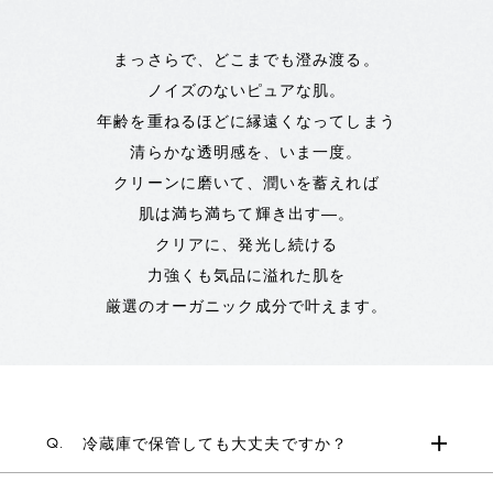
まっさらで、どこまでも澄み渡る。
ノイズのないピュアな肌。
年齢を重ねるほどに縁遠くなってしまう
清らかな透明感を、いま一度。
クリーンに磨いて、潤いを蓄えれば
肌は満ち満ちて輝き出す―。
クリアに、発光し続ける
力強くも気品に溢れた肌を
厳選のオーガニック成分で叶えます。
Q.
冷蔵庫で保管しても大丈夫ですか？