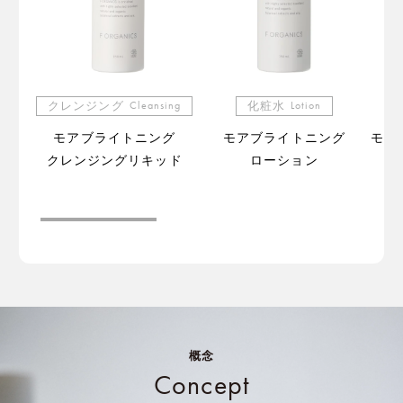
クレンジング
Cleansing
化粧水
Lotion
モアブライトニング
モアブライトニング
モア
クレンジングリキッド
ローション
（販
概念
Concept