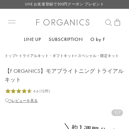
LINE お友達登録で500円クーポン プレゼント
【重要】F ORGANICS Websiteの統合に関するお知らせ
【重要】お盆期間中のお問い合わせと商品配送に関しまして
毎月お得にポイントが貯まる！ “月のポイントアップデー”
LINE UP
SUBSCRIPTION
O by F
LINE お友達登録で500円クーポン プレゼント
トップ
>
トライアルキット・ギフトキット
>
スペシャル・限定キット
【F ORGANICS】モアブライトニング トライアル
キット
レビューを見る
1
|
7