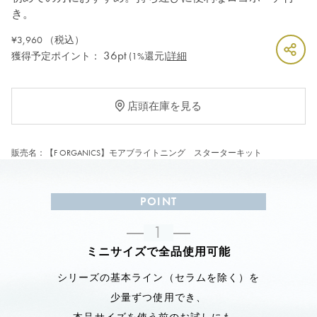
き。
¥3,960
（税込）
36pt
獲得予定ポイント：
(1%還元)
詳細
店頭在庫を見る
販売名：【F ORGANICS】モアブライトニング スターターキット
POINT
1
ミニサイズで全品使用可能
シリーズの基本ライン（セラムを除く）を
少量ずつ使用でき、
本品サイズを使う前のお試しにも。