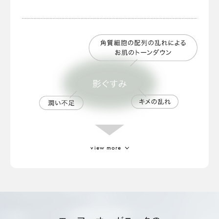
アルゲケキス
厳しい環境下で降り注ぐ
「デュナリエラサリナ」
という藻の一種から抽出。
view more
ジジフススピラクリスチ葉エキス
高温や乾燥に強い耐性を持っている成分。
ミロタムヌスフラベリフォリア葉／茎エ
キス