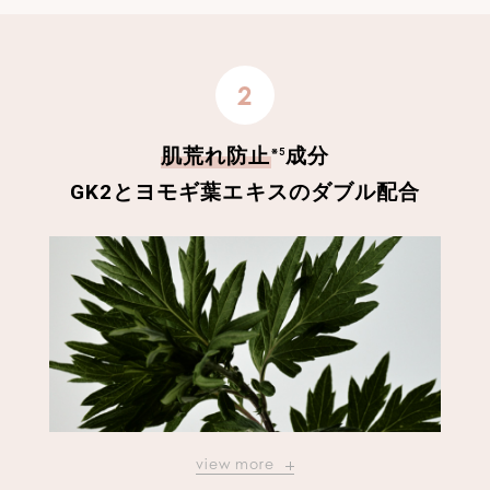
2
肌荒れ防止
成分
※5
GK2とヨモギ葉エキスのダブル配合
view more