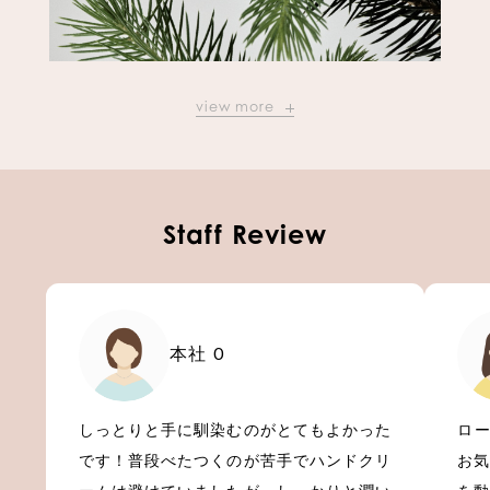
view more
Staff Review
本社 O
しっとりと手に馴染むのがとてもよかった
ロ
です！普段べたつくのが苦手でハンドクリ
お