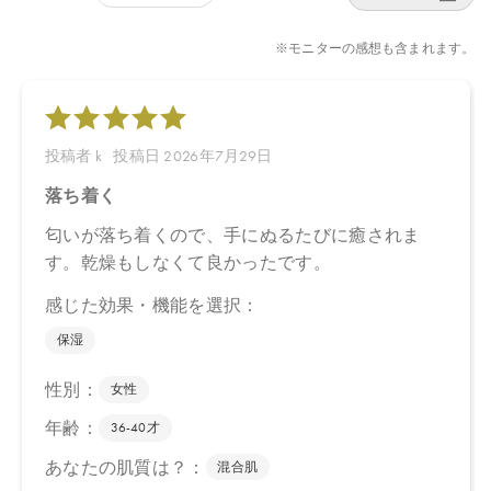
店舗でお問い合わせの際には、下記品番をお伝え下さい。
4570106736203
【店舗発売日】
CosmeKitchen 2024/11/14
Biople 2024/11/14
Make↗Kitchen 2024/11/14
※店舗での取り扱いや詳しい在庫状況につきましては、各店舗に
お問い合わせください。
※発売日は予告なく変更する可能性がございます。予めご了承く
ださい。
※通常はご注文より１～３営業日での発送となります。
商品によっては、お届けまで１～２週間かかる場合がございます
ので予めご了承ください。
●パッケージはリニューアル等の理由により、写真と異なる場合が
ございます。
●パッケージのリニューアル等の理由により、成分・処方が記載と
異なる場合がございます。
●予告なくパッケージ仕様が変更になる場合がございます。