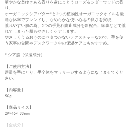
華やかな奥ゆきある香りを身にまとうローズ＆シダーウッドの香
り。
オーガニックシアバター*と3つの植物性オーガニックオイルを最
適な比率でブレンドし、なめらかな使い心地の良さを実現。
荒れやすい肌の為、2つの手荒れ防止成分を新配合。家事などで荒
れてしまった肌もやさしくケアします。
やさしくうるおうのにベタつかないテクスチャーなので、手を使
う家事の合間やデスクワーク中の保湿ケアにもおすすめ。
* シア脂（保湿成分）
【ご使用方法】
適量を手にとり、手全体をマッサージするようになじませてくだ
さい。
【内容量】
50g
【商品サイズ】
29×46×133mm
【全成分】
水、オクチルドデカノール、ミリスチン酸ミリスチル、プロパン