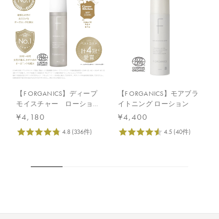
【F ORGANICS】ディープ
【F ORGANICS】モアブラ
モイスチャー ローション
イトニング ローション
150mL
¥4,180
¥4,400