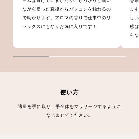
ームは避けていましたが、しっかりと潤い
を
ながら塗った直後からパソコンを触れるの
ま
で助かります。アロマの香りで仕事中のリ
し
ラックスにもなりお気に入りです！
感
ら
使い方
適量を手に取り、手全体をマッサージするように
なじませてください。