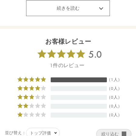
ジオール、ヒマワリ種子油*、セテアリルアルコール、ステアリン
続きを読む
酸グリセリル、水添ナタネ油アルコール、ペンチレングリコー
ル、シマホオズキ葉エキス**、α－グルカンオリゴサッカリド、エ
クトイン、クズ根エキス、アカツメクサ花エキス、グリチルリチ
ン酸２Ｋ、ヨモギ葉エキス、ダイズイソフラボン、ザクロ果実エ
キス、アメリカショウマ根エキス、プエラリアミリフィカ根エキ
お客様レビュー
ス、カラトウキ根エキス、イタドリ根エキス、ロドデンドロンフ
ェルギネウムエキス、ホホバ種子油*、オリーブ果実油*、コメヌ
カ油、シア脂*、グリセリン、ダマスクバラ花油*、アトラスシー
ダー樹皮油*、イランイラン花油*、パルマローザ油*、ニオイテン
ジクアオイ油*、ベルガモット果実油*、オレンジ果皮油*、ＢＧ、
アルギニン、コメヌカロウ、水添コメヌカロウ、カプリル酸グリ
セリル、リシノレイン酸グリセリル、ステアロイルグルタミン酸
Ｎａ、セテアリルグルコシド、トコフェロール、トコトリエノー
ル、キサンタンガム、クエン酸、クエン酸Ｎａ、フィチン酸、エ
タノール、酸化銀 ＊オーガニック原料 ＊＊オーガニック由来
原料
【原産国】
日本
【メーカー品番】