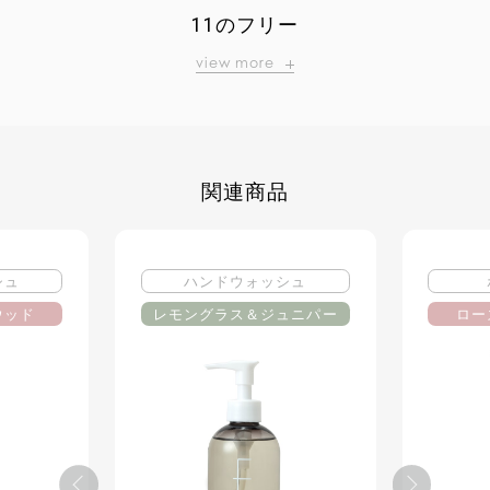
11のフリー
view more
関連商品
シュ
ハンドウォッシュ
ウッド
レモングラス＆ジュニパー
ロー