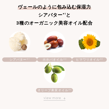
ヴェールのように包み込む保湿力
シアバター
と
※1
3種のオーガニック美容オイル配合
シアバター
ホホバオイル
ヒマワリオイル
※1
※2
※3
オリーブ果実オイル
※4
view more