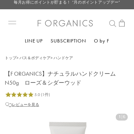
LINE お友達登録で500円クーポン プレゼント
【重要】F ORGANICS Websiteの統合に関するお知らせ
【重要】お盆期間中のお問い合わせと商品配送に関しまして
毎月お得にポイントが貯まる！ “月のポイントアップデー”
LINE UP
SUBSCRIPTION
O by F
LINE お友達登録で500円クーポン プレゼント
トップ
>
バス＆ボディケア
>
ハンドケア
【F ORGANICS】ナチュラルハンドクリーム
N50g ローズ＆シダーウッド
レビューを見る
1
|
6