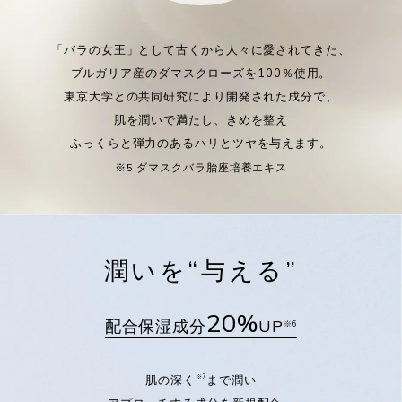
「バラの女王」として古くから人々に愛されてきた、
ブルガリア産のダマスクローズを100％使用。
東京大学との共同研究により開発された成分で、
肌を潤いで満たし、きめを整え
ふっくらと弾力のあるハリとツヤを与えます。
※5 ダマスクバラ胎座培養エキス
潤いを“与える”
20%
配合保湿成分
UP
※6
肌の深く
まで潤い
※7