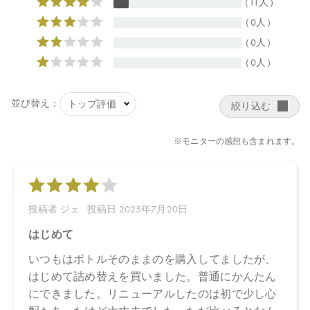
店舗でお問い合わせの際には、下記品番をお伝え下さい。
4570106727416
【店舗発売日】
CosmeKitchen 2024/3/7
Biople 2024/3/7
Make↗Kitchen 2024/3/7
※店舗での取り扱いや詳しい在庫状況につきましては、各店舗に
お問い合わせください。
※発売日は予告なく変更する可能性がございます。予めご了承く
ださい。
※通常はご注文より１～３営業日での発送となります。
商品によっては、お届けまで１～２週間かかる場合がございます
ので予めご了承ください。
●パッケージはリニューアル等の理由により、写真と異なる場合が
ございます。
●パッケージのリニューアル等の理由により、成分・処方が記載と
異なる場合がございます。
●予告なくパッケージ仕様が変更になる場合がございます。