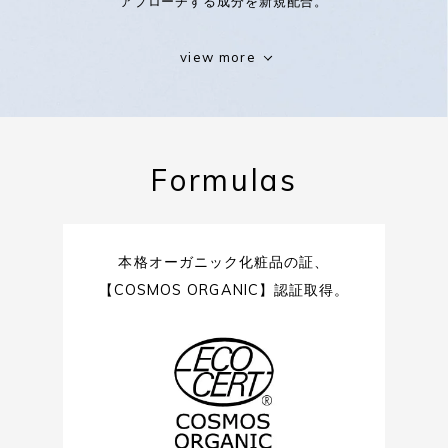
アプローチする成分を新規配合。
（ 新配合 ）
view more
サンダルウッド / ハチミツ発酵液
※8
醤油粕由来ヒト型セラミド
※9
Formulas
グリチルリチン酸 2K
オーガニックアロエ水
※10
本格オーガニック化粧品の証、
ミシマサイコ花 / 葉 / 茎エキス
【COSMOS ORGANIC】認証取得。
ムラヤコエンジーエキス
植物性コラーゲン
（ 配合維持 ）
ダマスクローズ水