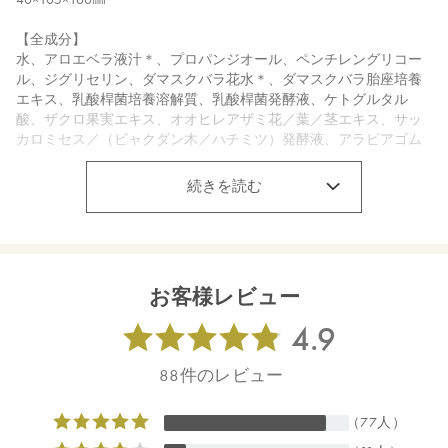
【全成分】
水、アロエベラ液汁＊、プロパンジオール、ペンチレングリコー
ル、ジグリセリン、ダマスクバラ花水＊、ダマスクバラ胎座培養
エキス、乳酸桿菌培養溶解質、乳酸桿菌発酵液、ケトグルタル
酸、ザクロ果実エキス、オオヒレアザミ花／葉／茎エキス、サッ
カロミセス／（ビャクダン木／ハチミツ）発酵液、アラビアゴム
＊、セラミドＡＰ、セラミドＮＰ、ムラヤコエンジーエキス、ミ
シマサイコ花／葉／茎エキス＊、グリチルリチン酸２Ｋ、トレハ
続きを読む
ロース、ベタイン、ＰＣＡ－Ｎａ、シロキクラゲ多糖体、ヒアル
ロン酸Ｎａ、アルギニン、グリセリン、ダマスクバラ花油＊、イ
ランイラン花油＊、ニュウコウジュ油＊、ビャクダン油、カニナ
バラ果実油、オレンジ果皮油＊、ＢＧ、キシリトール、エタノー
ル、カプリリルグリコール、ミリスチン酸ポリグリセリル－１
お客様レビュー
０、フィチン酸、酸化銀、クエン酸、クエン酸Ｎａ、ホウケイ酸
（Ｃａ／Ｎａ）
＊オーガニック原料
【原産国】
日本
【メーカー品番】