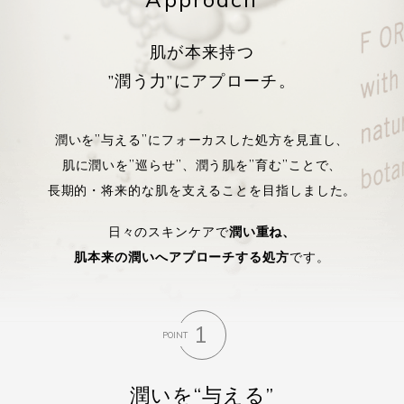
肌が本来持つ
”潤う力”にアプローチ。
潤いを”与える”にフォーカスした処方を見直し、
肌に潤いを”巡らせ”、潤う肌を”育む”ことで、
長期的・将来的な肌を支えることを目指しました。
日々のスキンケアで
潤い重ね、
肌本来の潤いへアプローチする処方
です。
1
POINT
潤いを“与える”