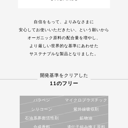
ザクロ果実エキス
オオヒレアザミエキス
自信をもって、よりみなさまに
安心してお使いいただきたい、という願いから
オーガニック原料の配合量を増やし、
より厳しい世界的な基準にあわせた
サステナブルな製品となりました。
開発基準をクリアした
11のフリー
パラベン
マイクロプラスチック
シリコーン
紫外線吸収剤
石油系界面活性剤
鉱物油
合成香料
遺伝子組み換え原料