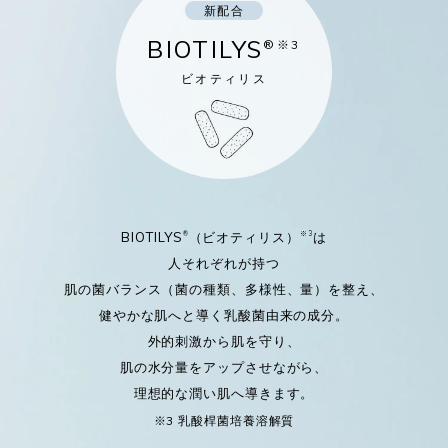
新配合
BIOTILYS
®※3
ビオティリス
BIOTILYS
（ビオティリス）
は
®
※3
人それぞれが持つ
肌の菌バランス（菌の種類、多様性、量）を整え、
健やかな肌へと導く乳酸菌由来の成分。
外的刺激から肌を守り、
肌の水分量をアップさせながら、
理想的な潤い肌へ導きます。
※3 乳酸桿菌培養溶解質