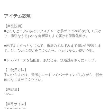
アイテム説明
【商品説明】
■とろりとコクのあるテクスチャーが肌の上でみずみずしく広が
り、濃密なうるおいを角層深くまで届ける保湿化粧水。
■伸びよくすっとなじんで、角層のすみずみまで潤いが浸透しま
す。ひたひたに潤いを与えながら、べたつかない使い心地。
■トレハロースを新配合。肌なじみ、浸透感がさらにアップ。
【ご使用方法】
手のひらまたは、清潔なコットンでパッティングしながら、顔全
体になじませてください。
【内容量】
140mL
【商品サイズ】
40×105×160㎜