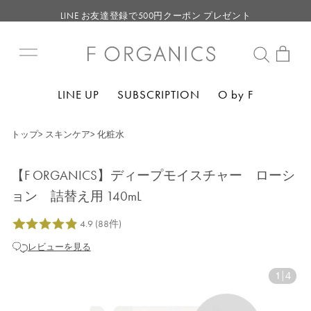
LINE お友達登録で500円クーポン プレゼント
【重要】F ORGANICS Websiteの統合に関するお知らせ
【重要】お盆期間中のお問い合わせと商品配送に関しまして
毎月お得にポイントが貯まる！ “月のポイントアップデー”
LINE UP
SUBSCRIPTION
O by F
LINE お友達登録で500円クーポン プレゼント
トップ
>
スキンケア
>
化粧水
【F ORGANICS】ディープモイスチャー ローシ
ョン 詰替え用 140mL
レビューを見る
1
|
4