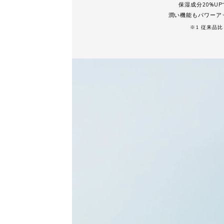
保湿成分20%U
潤い機能もパワーア
※1 従来品比