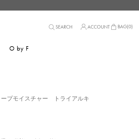
BAG
(0)
SEARCH
ACCOUNT
O by F
】ディープモイスチャー トライアルキ