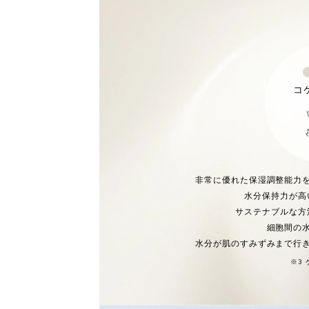
コ
非常に優れた保湿調整能力
水分保持力が高
サステナブルな方
細胞間の
水分が肌のすみずみまで行
※3