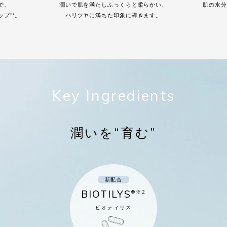
Pで、
肌の水分
潤いで肌を満たしふっくらと柔らかい、
ップ
。
ハリツヤに満ちた印象に導きます。
※1
Key Ingredients
潤いを“育む”
新配合
BIOTILYS
®※2
ビオティリス