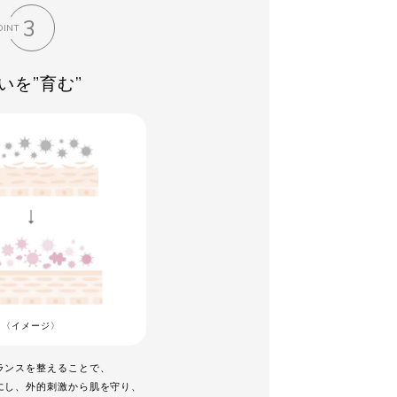
3
OINT
いを”育む”
〈イメージ〉
ランスを整えることで、
にし、外的刺激から肌を守り、