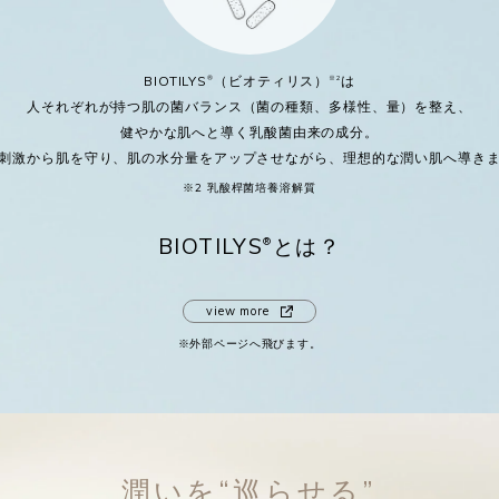
BIOTILYS
（ビオティリス）
は
®
※2
人それぞれが持つ
肌の菌バランス（菌の種類、多様性、量）を整え、
健やかな肌へと導く乳酸菌由来の成分。
刺激から肌を守り、
肌の水分量をアップさせながら、
理想的な潤い肌へ導き
※2 乳酸桿菌培養溶解質
BIOTILYS
とは？
®
view more
※外部ページへ飛びます。
潤いを“巡らせる”