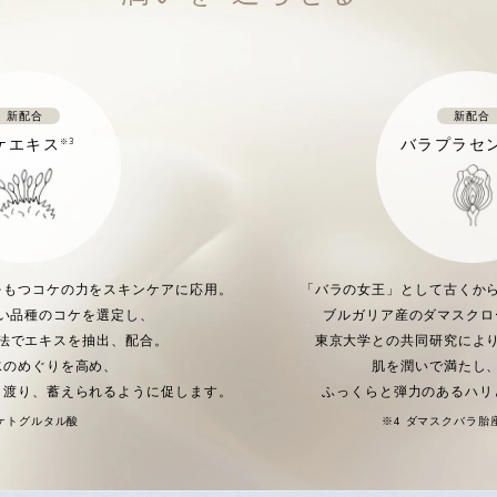
新配合
新配合
ケエキス
バラプラセ
※3
をもつコケの力をスキンケアに応用。
「バラの女王」として古くか
い品種のコケを選定し、
ブルガリア産のダマスクロ
法でエキスを抽出、配合。
東京大学との共同研究によ
水のめぐりを高め、
肌を潤いで満たし
き渡り、蓄えられるように促します。
ふっくらと弾力のあるハリ
 ケトグルタル酸
※4 ダマスクバラ胎