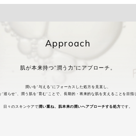
Approach
肌が本来持つ
”潤う力”にアプローチ。
潤いを”与える”にフォーカスした処方を見直し、
”巡らせ”、潤う肌を”育む”ことで、
長期的・将来的な肌を支えることを目指
日々のスキンケアで
潤い重ね、
肌本来の潤いへアプローチする処方
です。