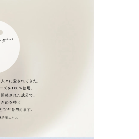
ンタ
®※4
ら人々に愛されてきた、
ーズを100％使用。
り開発された成分で、
、きめを整え
とツヤを与えます。
座培養エキス