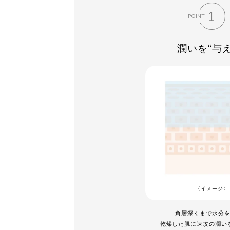
1
POINT
潤いを“与え
〈イメージ〉
角層深くまで水分
乾燥した肌に速攻の潤い