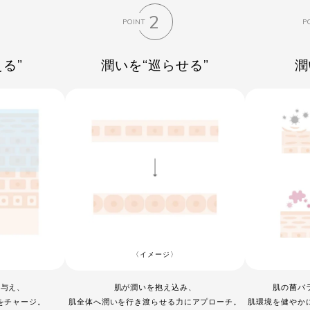
2
POINT
P
る”
潤いを“巡らせる”
潤
〈イメージ〉
を与え、
肌の菌バ
肌が潤いを抱え込み、
をチャージ。
肌環境を健やか
肌全体へ潤いを行き渡らせる力にアプローチ。