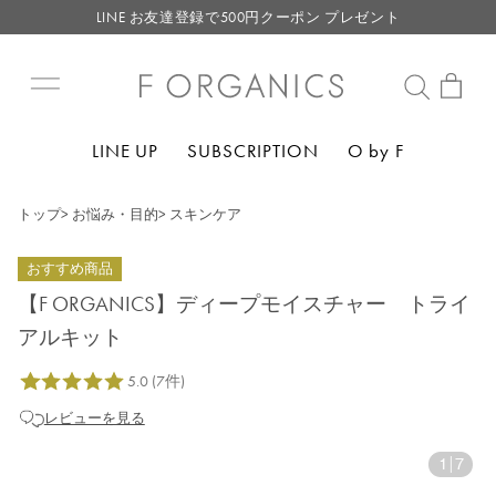
LINE お友達登録で500円クーポン プレゼント
【重要】F ORGANICS Websiteの統合に関するお知らせ
【重要】お盆期間中のお問い合わせと商品配送に関しまして
毎月お得にポイントが貯まる！ “月のポイントアップデー”
LINE UP
SUBSCRIPTION
O by F
LINE お友達登録で500円クーポン プレゼント
トップ
>
お悩み・目的
>
スキンケア
おすすめ商品
【F ORGANICS】ディープモイスチャー トライ
アルキット
レビューを見る
1
|
7