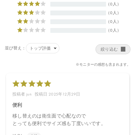
【商品サイズ】
・エッフェオーガニック ディープモイスチャー クレンジング
クリーム ミニ
47×29.5×101㎜
・エッフェオーガニック ディープモイスチャー フォーミング
ウォッシュ ミニ
36×36×106㎜
・エッフェオーガニック ディープモイスチャー ローション
ミニ
30×30×111㎜
・エッフェオーガニック ディープモイスチャー ミルク ミニ
30×30×111㎜
【全成分】
・エッフェオーガニック ディープモイスチャー クレンジング
クリーム ミニ
水、トリ（カプリル酸／カプリン酸）グリセリル、アロエベラ液
汁＊、グリセリン、ラウリン酸ポリグリセリル－１０、水添ナタ
ネ油アルコール、ペンチレングリコール、シア脂＊、セテアリル
アルコール、ダマスクバラ花水＊、ダマスクバラ胎座培養エキ
ス、乳酸桿菌培養溶解質、乳酸桿菌発酵液、ケトグルタル酸、ザ
クロ果実エキス、オオヒレアザミ花／葉／茎エキス、サッカロミ