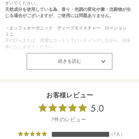
すいでください。
天然成分を使用している為、香り・色調の変化や澱・沈殿物が生
じる場合がございますが、ご使用には問題ありません。
・エッフェオーガニック ディープモイスチャー ローション
ミニ
手のひらまたは、清潔なコットンでパッティングしながら、顔全
体になじませてください。
・エッフェオーガニック ディープモイスチャー ミルク ミニ
続きを読む
適量を手のひらでなじませてから、肌全体に優しくのばしてくだ
さい。
【内容量】
・
エッフェオーガニック ディープモイスチャー クレンジング
お客様レビュー
クリーム
ミニ 30g
・
エッフェオーガニック ディープモイスチャー フォーミング
ウォッシュ
ミニ 30mL
・
エッフェオーガニック ディープモイスチャー ローション
ミニ 30mL
・
エッフェオーガニック ディープモイスチャー ミルク
ミ
ニ 25mL