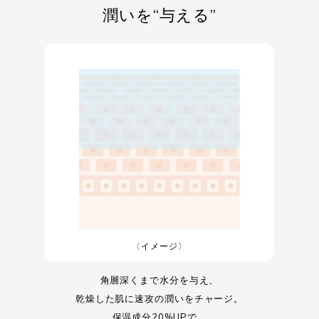
潤いを“与える”
〈イメージ〉
角層深くまで水分を与え、
乾燥した肌に速攻の潤いをチャージ。
保湿成分20%UPで、