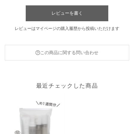
シド、フィチン酸、酸化銀、カプリリルグリコール、ホウケイ酸
（Ｃａ／Ｎａ）
レビューを書く
＊オーガニック原料
【原産国】
レビューはマイページの購入履歴から投稿いただけます
日本
【メーカー品番】
店舗でお問い合わせの際には、下記品番をお伝え下さい。
この商品に関する問い合わせ
4570106727430
【店舗発売日】
CosmeKitchen 2024/2/20
Biople 2024/2/20
最近チェックした商品
Make↗Kitchen 2024/2/20
※店舗での取り扱いや詳しい在庫状況につきましては、各店舗に
お問い合わせください。
※発売日は予告なく変更する可能性がございます。予めご了承く
ださい。
※通常はご注文より１～３営業日での発送となります。
商品によっては、お届けまで１～２週間かかる場合がございます