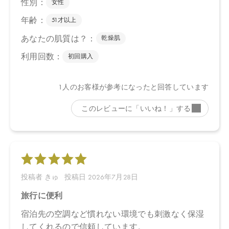
セス／（ビャクダン木／ハチミツ）発酵液、アラビアゴム＊、セ
ラミドＡＰ、セラミドＮＰ、ムラヤコエンジーエキス、ミシマサ
イコ花／葉／茎エキス＊、グリチルリチン酸２Ｋ、サピンヅスト
リホリアツス果実エキス、ホホバエステル、ヒマワリ種子ロウ、
キサンタンガム、アルギニン、ベタイン、プロパンジオール、ダ
マスクバラ花油＊、イランイラン花油＊、ニュウコウジュ油＊、
ビャクダン油、パルマローザ油＊、カニナバラ果実油、ニオイテ
ンジクアオイ油＊、オレンジ果皮油＊、ＢＧ、ステアリン酸グリ
セリル、ステアロイルグルタミン酸Ｎａ、ポリグリセリン－３、
クエン酸、フィチン酸、トコフェロール、酸化銀、キシリトー
ル、エタノール、カプリリルグリコール、ホウケイ酸（Ｃａ／Ｎ
ａ）
＊オーガニック原料
・エッフェオーガニック ディープモイスチャー フォーミング
ウォッシュ ミニ
水、アロエベラ液汁＊、ラウリン酸ポリグリセリル－１０、プロ
パンジオール、グリコシルトレハロース、ココイルグルタミン酸
２Ｎａ、ジグリセリン、加水分解水添デンプン、ココイルグルタ
ミン酸Ｎａ、イヌリン、ペンチレングリコール、ダマスクバラ花
水＊、ダマスクバラ胎座培養エキス、乳酸桿菌培養溶解質、乳酸
桿菌発酵液、ケトグルタル酸、ザクロ果実エキス、オオヒレアザ