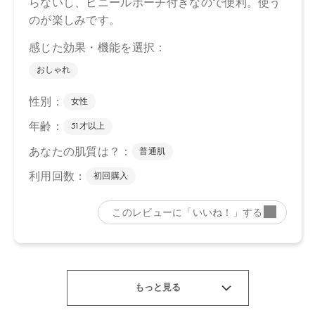
ランイラン花油＊、ニュウコウジュ油＊、ビャクダン油、カニナ
バラ果実油、オレンジ果皮油＊、ＢＧ、キシリトール、エタノー
ル、カプリリルグリコール、ミリスチン酸ポリグリセリル－１
０、フィチン酸、酸化銀、クエン酸、クエン酸Ｎａ、ホウケイ酸
（Ｃａ／Ｎａ）
＊オーガニック原料
・エッフェオーガニック ディープモイスチャー ミルク ミニ
水、アロエベラ液汁＊、ホホバ種子油＊、グリセリン、スクワラ
ン、ペンチレングリコール、ジグリセリン、シア脂＊、ステアリ
ン酸グリセリル、ダマスクバラ花水＊、ダマスクバラ胎座培養エ
キス、乳酸桿菌培養溶解質、乳酸桿菌発酵液、ケトグルタル酸、
ザクロ果実エキス、オオヒレアザミ花／葉／茎エキス、サッカロ
ミセス／（ビャクダン木／ハチミツ）発酵液、アラビアゴム＊、
セラミドＡＰ、セラミドＮＰ、ムラヤコエンジーエキス、ミシマ
サイコ花／葉／茎エキス＊、グリチルリチン酸２Ｋ、スクレロカ
リアビレア種子油＊、ベタイン、プロパンジオール、セテアリル
アルコール、キサンタンガム、アルギニン、ダマスクバラ花油
＊、イランイラン花油＊、ニュウコウジュ油＊、ビャクダン油、
パルマローザ油＊、カニナバラ果実油、ニオイテンジクアオイ油
＊、オレンジ果皮油＊、ＢＧ、トコフェロール、キシリトール、
エタノール、ステアロイルラクチレートＮａ、セテアリルグルコ