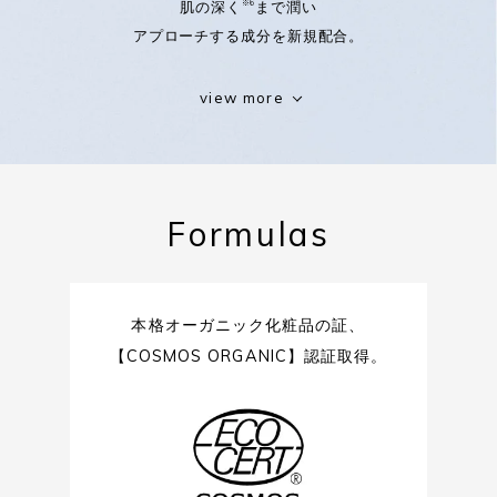
肌の深く
まで潤い
※6
アプローチする成分を新規配合。
（ 新配合 ）
view more
サンダルウッド / ハチミツ発酵液
※7
醤油粕由来ヒト型セラミド
※8
Formulas
グリチルリチン酸 2K
オーガニックアロエ水
※9
本格オーガニック化粧品の証、
ミシマサイコ花 / 葉 / 茎エキス
【COSMOS ORGANIC】認証取得。
ムラヤコエンジーエキス
植物性コラーゲン
（ 配合維持 ）