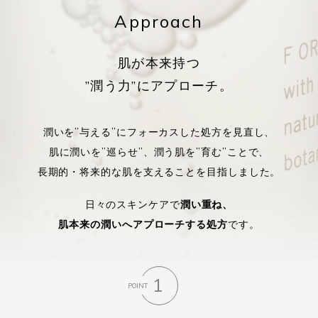
Approach
肌が本来持つ
”潤う力”にアプローチ。
潤いを”与える”にフォーカスした処方を見直し、
肌に潤いを”巡らせ”、潤う肌を”育む”ことで、
長期的・将来的な肌を支えることを目指しました。
日々のスキンケアで
潤い重ね、
肌本来の潤いへアプローチする処方
です。
1
POINT