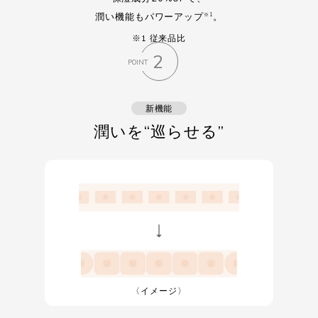
潤い機能もパワーアップ
。
※1
※1 従来品比
2
POINT
新機能
潤いを“巡らせる”
〈イメージ〉