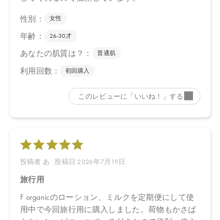
ミ花／葉／茎エキス、サッカロミセス／（ビャクダン木／ハチミ
ツ）発酵液、アラビアゴム＊、セラミドＡＰ、セラミドＮＰ、ム
ラヤコエンジーエキス、ミシマサイコ花／葉／茎エキス＊、グリ
チルリチン酸２Ｋ、サピンヅストリホリアツス果実エキス、ベタ
イン、シロキクラゲ多糖体、グリセリン、アルギニン、ダマスク
バラ花油＊、イランイラン花油＊、ニュウコウジュ油＊、ビャク
ダン油、パルマローザ油＊、カニナバラ果実油、ニオイテンジク
アオイ油＊、オレンジ果皮油＊、ＢＧ、クエン酸、クエン酸Ｎ
ａ、フィチン酸Ｎａ、キシリトール、エタノール、フィチン酸、
酸化銀、カプリリルグリコール、ホウケイ酸（Ｃａ／Ｎａ）
＊オーガニック原料
・エッフェオーガニック ディープモイスチャー ローション
ミニ
水、アロエベラ液汁＊、プロパンジオール、ペンチレングリコー
ル、ジグリセリン、ダマスクバラ花水＊、ダマスクバラ胎座培養
エキス、乳酸桿菌培養溶解質、乳酸桿菌発酵液、ケトグルタル
酸、ザクロ果実エキス、オオヒレアザミ花／葉／茎エキス、サッ
カロミセス／（ビャクダン木／ハチミツ）発酵液、アラビアゴム
＊、セラミドＡＰ、セラミドＮＰ、ムラヤコエンジーエキス、ミ
シマサイコ花／葉／茎エキス＊、グリチルリチン酸２Ｋ、トレハ
ロース、ベタイン、ＰＣＡ－Ｎａ、シロキクラゲ多糖体、ヒアル
ロン酸Ｎａ、アルギニン、グリセリン、ダマスクバラ花油＊、イ