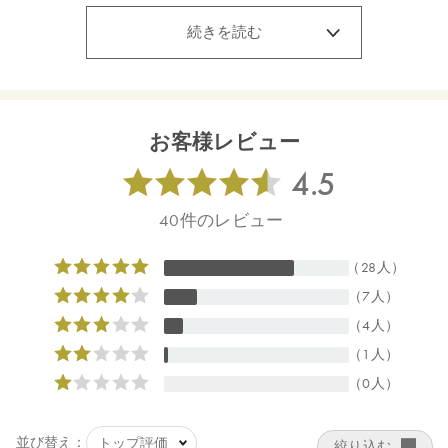
ロタムヌスフラベリフォリア葉／茎エキス、セージ葉エキス＊、
タチジャコウソウ花／葉エキス＊、グリセリン、ホホバ種子油、
続きを読む
ジラウロイルグルタミン酸リシンＮａ、キサンタンガム、アルギ
ニン、トレハロース、スクワラン、アスコルビン酸、ビターオレ
ンジ花油＊、ビターオレンジ葉／枝油＊、アトラスシーダー樹皮
油＊、イタリアイトスギ葉／実／茎油＊、ベルガモット果実油
＊、オレンジ果皮油＊、ニオイテンジクアオイ油＊、ＢＧ、キシ
お客様レビュー
リトール、カプリリルグリコール、ラウリン酸ポリグリセリル－
１０、フィチン酸、酸化銀、クエン酸、クエン酸Ｎａ ＊オーガ
ニック原料
【原産国】
日本
【メーカー品番】
店舗でお問い合わせの際には、下記品番をお伝え下さい。
4570106730065
【店舗発売日】
CosmeKitchen 2024/5/15
Biople 2024/5/15
Make↗Kitchen 2024/5/15
※店舗での取り扱いや詳しい在庫状況につきましては、各店舗に