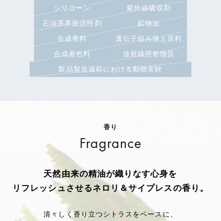
シリコーン
紫外線吸収剤
石油系界面活性剤
鉱物油
合成香料
遺伝子組み換え原料
合成着色料
放射線照射物質
製品製造過程における動物実験
香り
Fragrance
天然由来の精油が織りなす
心身を
リフレッシュさせるネロリ＆サイプレスの香り。
清々しく香り立つシトラスをベースに、