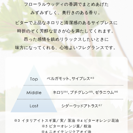
フローラルウッディの香調でまとめあげた
みずみずしく、奥行きのある香り。
ビターで上品なネロリと清潔感のある
サイプレスに
時折のぞく芳醇な甘さが心を満たしてくれます。
昂った感情を鎮めリラックスしたいときに
味方になってくれる、心地よいフレグランスです。
※3 イタリアイトスギ葉/ 実/ 茎油 ※4 ビターオレンジ花油
※5 ビターオレンジ葉/ 枝油
※6 ニオイテンジクアオイ油