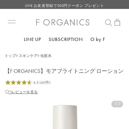
LINE お友達登録で500円クーポン プレゼント
【重要】F ORGANICS Websiteの統合に関するお知らせ
【重要】お盆期間中のお問い合わせと商品配送に関しまして
毎月お得にポイントが貯まる！ “月のポイントアップデー”
LINE UP
SUBSCRIPTION
O by F
LINE お友達登録で500円クーポン プレゼント
トップ
>
スキンケア
>
化粧水
【F ORGANICS】モアブライトニング ローション
レビューを見る
1
|
7