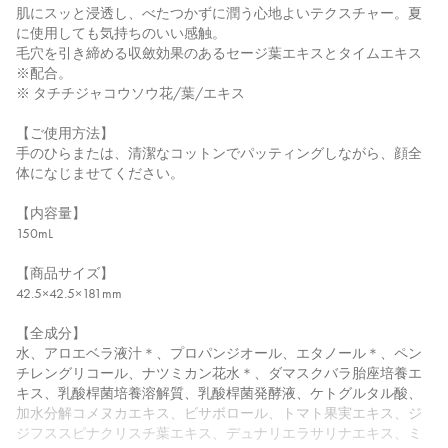
肌にスッと浸透し、べたつかずに潤う心地よいテクスチャー。夏
に使用しても気持ちのいい感触。
毛穴を引き締める収斂効果のあるセージ葉エキスとタイムエキス
※配合。
※ タチチジャコウソウ花/葉/エキス
【ご使用方法】
手のひらまたは、清潔なコットンでパッティングしながら、顔全
体になじませてください。
【内容量】
150mL
【商品サイズ】
42.5×42.5×181mm
【全成分】
水、アロエベラ液汁＊、プロパンジオール、エタノール＊、ペン
チレングリコール、ナツミカン花水＊、ダマスクバラ胎座培養エ
キス、乳酸桿菌培養溶解質、乳酸桿菌発酵液、ケトグルタル酸、
加水分解コメヌカエキス、ビサボロール、トマト果実エキス、ジ
ジフススピナクリスチ葉エキス、デュナリエラサリナエキス、ミ