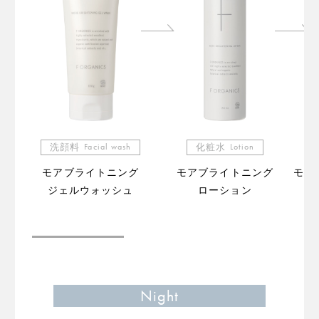
洗顔料
Facial wash
化粧水
Lotion
モアブライトニング
モアブライトニング
モア
ジェルウォッシュ
ローション
（販
Night