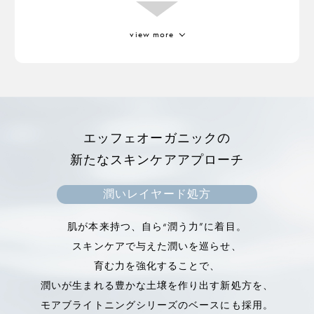
view more
ジジフススピラクリスチ葉エキス
高温や乾燥に強い耐性を持っている成分。
ミロタムヌスフラベリフォリア葉／茎エ
キス
エッフェオーガニックの
アフリカの砂漠に生息する植物。
新たなスキンケアアプローチ
高い保湿力で肌の水分量をアップさせ、ターンオー
バーをサポート。
潤いレイヤード処方
キメを整えて、肌をなめらかにします。
肌が本来持つ、自ら“潤う力”に着目。
スキンケアで与えた潤いを巡らせ、
育む力を強化することで、
潤いが生まれる豊かな土壌を作り出す新処方を、
モアブライトニングシリーズのベースにも採用。