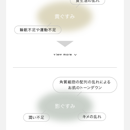
植物が持つフィトケミカルである
カロテノイドを豊富に含むといわれる特別なトマ
ト。
健やかな肌色に見せる効果があります
。
※2
※2 保湿による
view more
アルゲケキス
厳しい環境下で降り注ぐ「デュナリエラサリナ」
という藻の一種から抽出。