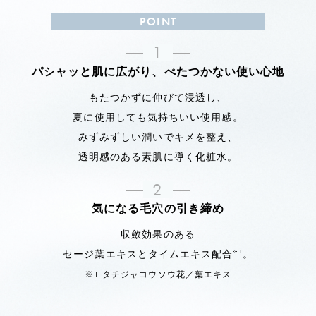
POINT
1
パシャッと肌に広がり、べたつかない使い心地
もたつかずに伸びて浸透し、
夏に使用しても気持ちいい使用感。
みずみずしい潤いでキメを整え、
透明感のある素肌に導く化粧水。
2
気になる毛穴の引き締め
収斂効果のある
セージ葉エキスとタイムエキス配合
。
※1
※1 タチジャコウソウ花／葉エキス