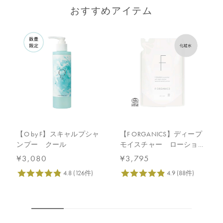
おすすめアイテム
【O by F】スキャルプシャ
【F ORGANICS】ディープ
ンプー クール
モイスチャー ローショ
ン 詰替え用 140mL
¥3,080
¥3,795