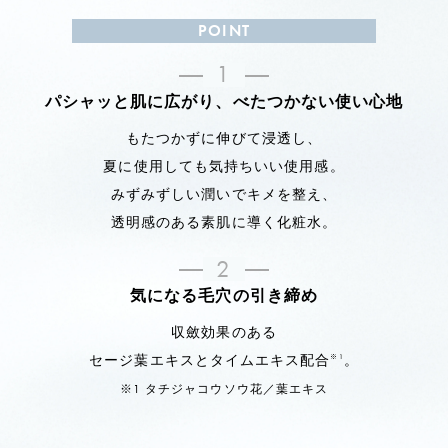
POINT
1
パシャッと肌に広がり、べたつかない使い心地
もたつかずに伸びて浸透し、
夏に使用しても気持ちいい使用感。
みずみずしい潤いでキメを整え、
透明感のある素肌に導く化粧水。
2
気になる毛穴の引き締め
収斂効果のある
セージ葉エキスとタイムエキス配合
。
※1
※1 タチジャコウソウ花／葉エキス