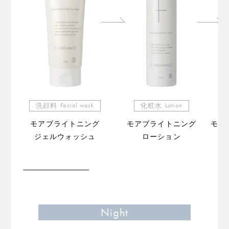
洗顔料
Facial wash
化粧水
Lotion
モアブライトニング
モアブライトニング
モア
ジェルウォッシュ
ローション
（販
Night