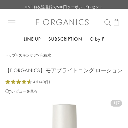
LINE お友達登録で500円クーポン プレゼント
【重要】F ORGANICS Websiteの統合に関するお知らせ
【重要】お盆期間中のお問い合わせと商品配送に関しまして
毎月お得にポイントが貯まる！ “月のポイントアップデー”
LINE UP
SUBSCRIPTION
O by F
LINE お友達登録で500円クーポン プレゼント
トップ
>
スキンケア
>
化粧水
【F ORGANICS】モアブライトニング ローション
レビューを見る
1
|
7