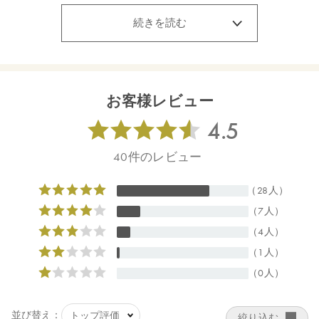
ロタムヌスフラベリフォリア葉／茎エキス、セージ葉エキス＊、
タチジャコウソウ花／葉エキス＊、グリセリン、ホホバ種子油、
続きを読む
ジラウロイルグルタミン酸リシンＮａ、キサンタンガム、アルギ
ニン、トレハロース、スクワラン、アスコルビン酸、ビターオレ
ンジ花油＊、ビターオレンジ葉／枝油＊、アトラスシーダー樹皮
油＊、イタリアイトスギ葉／実／茎油＊、ベルガモット果実油
＊、オレンジ果皮油＊、ニオイテンジクアオイ油＊、ＢＧ、キシ
お客様レビュー
リトール、カプリリルグリコール、ラウリン酸ポリグリセリル－
１０、フィチン酸、酸化銀、クエン酸、クエン酸Ｎａ ＊オーガ
ニック原料
【原産国】
日本
【メーカー品番】
店舗でお問い合わせの際には、下記品番をお伝え下さい。
4570106730065
【店舗発売日】
CosmeKitchen 2024/5/15
Biople 2024/5/15
Make↗Kitchen 2024/5/15
※店舗での取り扱いや詳しい在庫状況につきましては、各店舗に