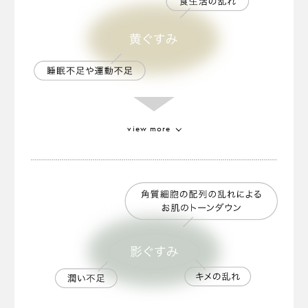
植物が持つフィトケミカルである
カロテノイドを豊富に含むといわれる特別なトマ
ト。
健やかな肌色に見せる効果があります
。
※2
※2 保湿による
view more
アルゲケキス
厳しい環境下で降り注ぐ「デュナリエラサリナ」
という藻の一種から抽出。