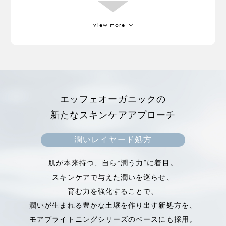
view more
ジジフススピラクリスチ葉エキス
高温や乾燥に強い耐性を持っている成分。
ミロタムヌスフラベリフォリア葉／茎エ
キス
エッフェオーガニックの
アフリカの砂漠に生息する植物。
新たなスキンケアアプローチ
高い保湿力で肌の水分量をアップさせ、ターンオー
バーをサポート。
潤いレイヤード処方
キメを整えて、肌をなめらかにします。
肌が本来持つ、自ら“潤う力”に着目。
スキンケアで与えた潤いを巡らせ、
育む力を強化することで、
潤いが生まれる豊かな土壌を作り出す新処方を、
モアブライトニングシリーズのベースにも採用。