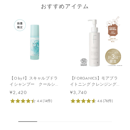
おすすめアイテム
【O by F】スキャルプドラ
【F ORGANICS】モアブラ
イシャンプー クールショ
イトニング クレンジング
ット
リキッド
¥2,420
¥3,740