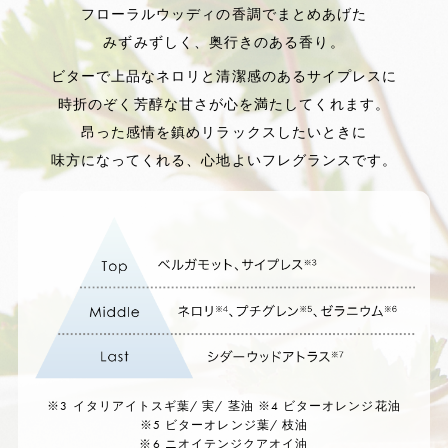
フローラルウッディの香調でまとめあげた
みずみずしく、奥行きのある香り。
ビターで上品なネロリと清潔感のある
サイプレスに
時折のぞく芳醇な甘さが心を満たしてくれます。
昂った感情を鎮めリラックスしたいときに
味方になってくれる、心地よいフレグランスです。
※3 イタリアイトスギ葉/ 実/ 茎油 ※4 ビターオレンジ花油
※5 ビターオレンジ葉/ 枝油
※6 ニオイテンジクアオイ油