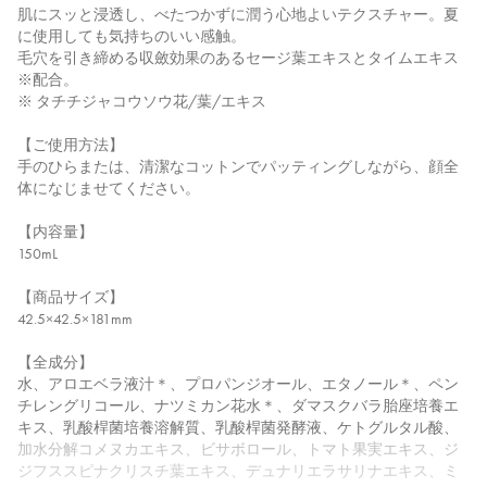
肌にスッと浸透し、べたつかずに潤う心地よいテクスチャー。夏
に使用しても気持ちのいい感触。
毛穴を引き締める収斂効果のあるセージ葉エキスとタイムエキス
※配合。
※ タチチジャコウソウ花/葉/エキス
【ご使用方法】
手のひらまたは、清潔なコットンでパッティングしながら、顔全
体になじませてください。
【内容量】
150mL
【商品サイズ】
42.5×42.5×181mm
【全成分】
水、アロエベラ液汁＊、プロパンジオール、エタノール＊、ペン
チレングリコール、ナツミカン花水＊、ダマスクバラ胎座培養エ
キス、乳酸桿菌培養溶解質、乳酸桿菌発酵液、ケトグルタル酸、
加水分解コメヌカエキス、ビサボロール、トマト果実エキス、ジ
ジフススピナクリスチ葉エキス、デュナリエラサリナエキス、ミ