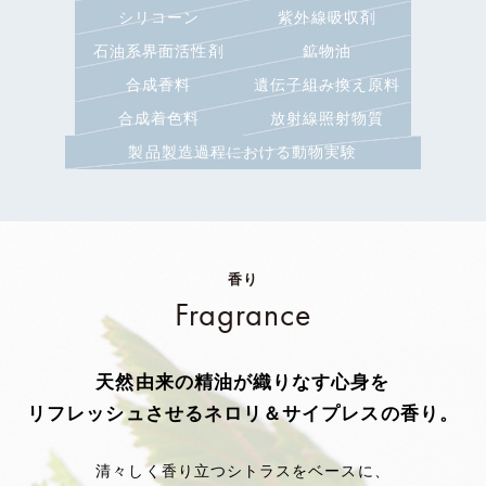
シリコーン
紫外線吸収剤
石油系界面活性剤
鉱物油
合成香料
遺伝子組み換え原料
合成着色料
放射線照射物質
製品製造過程における動物実験
香り
Fragrance
天然由来の精油が織りなす
心身を
リフレッシュさせるネロリ＆サイプレスの香り。
清々しく香り立つシトラスをベースに、