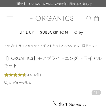
【重要】F ORGANICS Websiteの統合に関するお知らせ
【重要】お盆期間中のお問い合わせと商品配送に関しまして
毎月お得にポイントが貯まる！ “月のポイントアップデー”
LINE お友達登録で500円クーポン プレゼント
LINE UP
SUBSCRIPTION
O by F
トップ
>
トライアルキット・ギフトキット
>
スペシャル・限定キット
【F ORGANICS】モアブライトニング トライアル
キット
レビューを見る
1
|
7