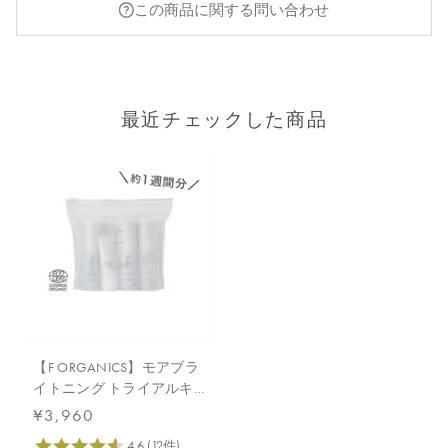
この商品に関する問い合わせ
最近チェックした商品
【F ORGANICS】モアブラ
イトニング トライアルキ
ット
¥3,960