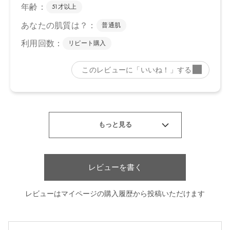
【店舗発売日】
CosmeKitchen 2024/5/15
Biople 2024/5/15
Make↗Kitchen 2024/5/15
※店舗での取り扱いや詳しい在庫状況につきましては、各店舗に
お問い合わせください。
※発売日は予告なく変更する可能性がございます。予めご了承く
ださい。
※通常はご注文より１～３営業日での発送となります。
商品によっては、お届けまで１～２週間かかる場合がございます
ので予めご了承ください。
●パッケージはリニューアル等の理由により、写真と異なる場合が
ございます。
●パッケージのリニューアル等の理由により、成分・処方が記載と
レビューを書く
異なる場合がございます。
●予告なくパッケージ仕様が変更になる場合がございます。
レビューはマイページの購入履歴から投稿いただけます