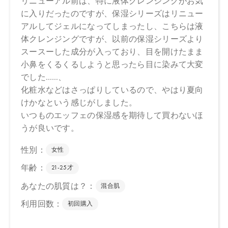
コール、フィチン酸、酸化銀、クエン酸
＊オーガニック原料
■エッフェオーガニック モアブライトニング ローション
水、アロエベラ液汁＊、プロパンジオール、エタノール＊、ペン
チレングリコール、ナツミカン花水＊、ダマスクバラ胎座培養エ
キス、乳酸桿菌培養溶解質、乳酸桿菌発酵液、ケトグルタル酸、
加水分解コメヌカエキス、ビサボロール、トマト果実エキス、ジ
ジフススピナクリスチ葉エキス、デュナリエラサリナエキス、ミ
ロタムヌスフラベリフォリア葉／茎エキス、セージ葉エキス＊、
タチジャコウソウ花／葉エキス＊、グリセリン、ホホバ種子油、
ジラウロイルグルタミン酸リシンＮａ、キサンタンガム、アルギ
ニン、トレハロース、スクワラン、アスコルビン酸、ビターオレ
ンジ花油＊、ビターオレンジ葉／枝油＊、アトラスシーダー樹皮
油＊、イタリアイトスギ葉／実／茎油＊、ベルガモット果実油
＊、オレンジ果皮油＊、ニオイテンジクアオイ油＊、ＢＧ、キシ
リトール、カプリリルグリコール、ラウリン酸ポリグリセリル－
１０、フィチン酸、酸化銀、クエン酸、クエン酸Ｎａ
＊オーガニック原料
■エッフェオーガニック モアブライトニング ミルク
水、アロエベラ液汁＊、ＢＧ、グリセリン、ペンチレングリコー