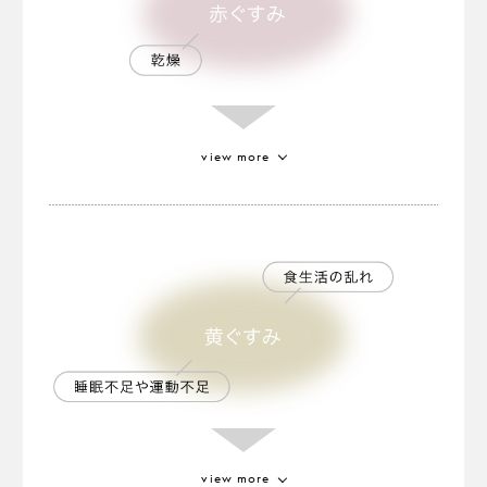
view more
ゴールドトマトエキス
植物が持つフィトケミカルである
カロテノイドを豊富に含むといわれる特別なトマ
ト。
健やかな肌色に見せる効果があります
。
※2
※2 保湿による
view more