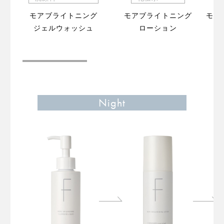
モアブライトニング
モアブライトニング
モア
ジェルウォッシュ
ローション
（販
Night