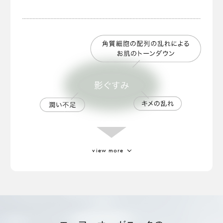
アルゲケキス
厳しい環境下で降り注ぐ
「デュナリエラサリナ」
という藻の一種から抽出。
view more
ジジフススピラクリスチ葉エキス
高温や乾燥に強い耐性を持っている成分。
ミロタムヌスフラベリフォリア葉／茎エ
キス