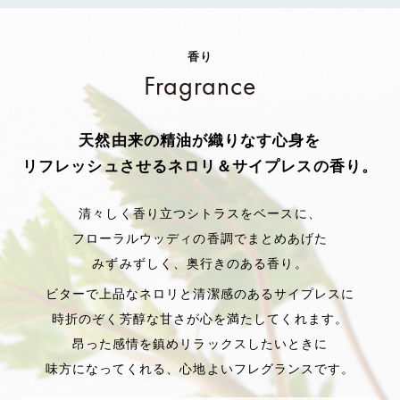
香り
Fragrance
天然由来の精油が織りなす
心身を
リフレッシュさせるネロリ＆サイプレスの香り。
清々しく香り立つシトラスをベースに、
フローラルウッディの香調でまとめあげた
みずみずしく、奥行きのある香り。
ビターで上品なネロリと清潔感のある
サイプレスに
時折のぞく芳醇な甘さが心を満たしてくれます。
昂った感情を鎮めリラックスしたいときに
味方になってくれる、心地よいフレグランスです。