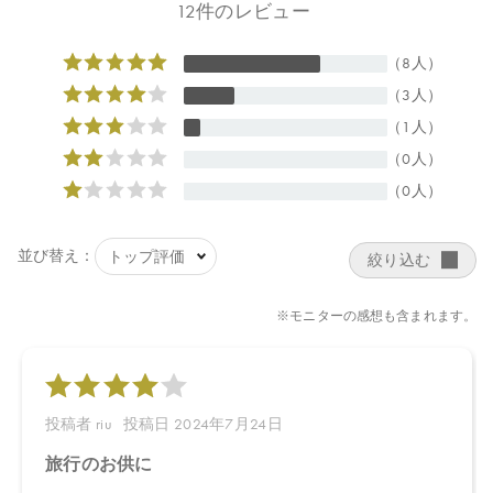
■エッフェオーガニック モアブライトニング ジェルウォッシュ ミ
ニ：29.5×47×90㎜
■エッフェオーガニック モアブライトニング ローション ミニ：
30×30×111㎜
■エッフェオーガニック モアブライトニング ミルク ミニ：
30×30×111㎜
【全成分】
■エッフェオーガニック モアブライトニング クレンジングリキッ
ド
温泉水、水、デシルグルコシド、アロエベラ液汁＊、グリセリ
ン、プロパンジオール、ジイソステアリン酸ポリグリセリル－１
０、ペンチレングリコール、イヌリン、ココイルグルタミン酸２
Ｎａ、ナツミカン花水＊、ダマスクバラ胎座培養エキス、乳酸桿
菌培養溶解質、乳酸桿菌発酵液、ケトグルタル酸、加水分解コメ
ヌカエキス、ビサボロール、トマト果実エキス、ジジフススピナ
クリスチ葉エキス、デュナリエラサリナエキス、ミロタムヌスフ
ラベリフォリア葉／茎エキス、サピンヅストリホリアツス果実エ
キス、ビルベリー果実エキス、サトウキビエキス、レモン果実エ
キス、オレンジ果実エキス、サトウカエデエキス、ホホバ種子
油、キサンタンガム、アルギニン、トレハロース、スクワラン、
アスコルビン酸、ビターオレンジ花油＊、ビターオレンジ葉／枝