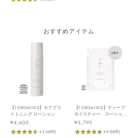
おすすめアイテム
【F ORGANICS】モアブラ
【F ORGANICS】ディープ
イトニング ローション
モイスチャー ローショ
ン 詰替え用 140mL
¥4,400
¥3,795