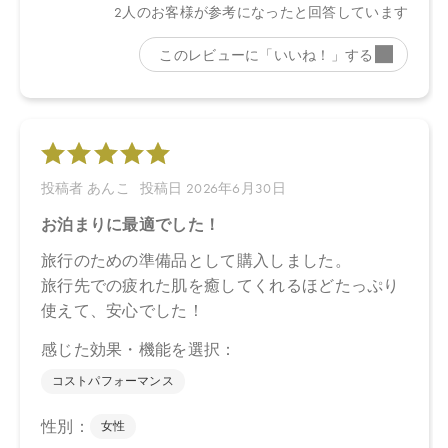
ル、スクワラン、ナツミカン花水＊、ダマスクバラ胎座培養エキ
ス、乳酸桿菌培養溶解質、乳酸桿菌発酵液、ケトグルタル酸、加
水分解コメヌカエキス、ビサボロール、トマト果実エキス、ジジ
フススピナクリスチ葉エキス、デュナリエラサリナエキス、ミロ
タムヌスフラベリフォリア葉／茎エキス、シロキクラゲ多糖体、
ホホバ種子油、ヒマワリ種子油、トレハロース、キサンタンガ
ム、アルギニン、アスコルビン酸、ビターオレンジ花油＊、ビタ
ーオレンジ葉／枝油＊、アトラスシーダー樹皮油＊、イタリアイ
トスギ葉／実／茎油＊、ベルガモット果実油＊、オレンジ果皮油
＊、ニオイテンジクアオイ油＊、ベヘニルアルコール、プロパン
ジオール、キシリトール、カプリリルグリコール、ミリスチン酸
オクチルドデシル、オリーブ油脂肪酸セテアリル、オリーブ油脂
肪酸ソルビタン、トコフェロール、フィチン酸、酸化銀、クエン
酸
＊オーガニック原料
【原産国】
日本
【メーカー品番】
店舗でお問い合わせの際には、下記品番をお伝え下さい。
4570106730157