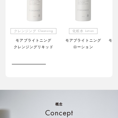
クレンジング
Cleansing
化粧水
Lotion
モアブライトニング
モアブライトニング
モア
クレンジングリキッド
ローション
（販
概念
Concept