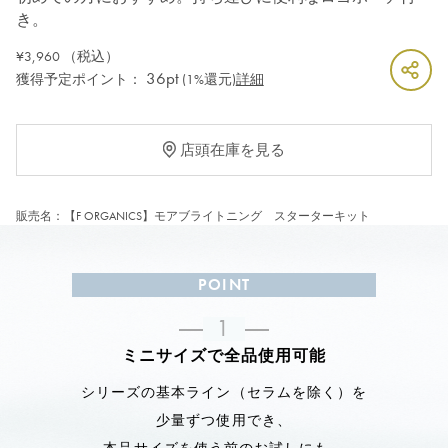
き。
¥3,960
（税込）
36pt
獲得予定ポイント：
(1%還元)
詳細
店頭在庫を見る
販売名：【F ORGANICS】モアブライトニング スターターキット
POINT
1
ミニサイズで全品使用可能
シリーズの基本ライン（セラムを除く）を
少量ずつ使用でき、
本品サイズを使う前のお試しにも。