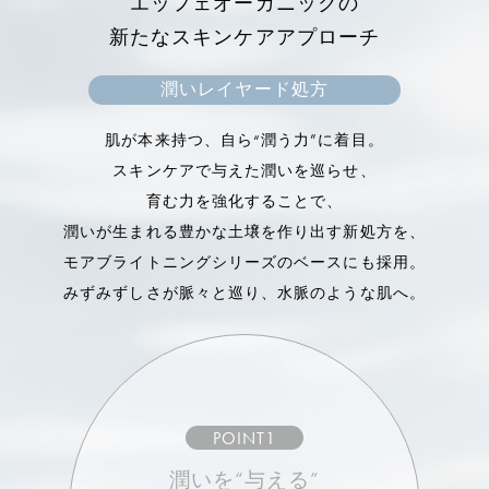
エッフェオーガニックの
アフリカの砂漠に生息する植物。
新たなスキンケアアプローチ
高い保湿力で肌の水分量をアップさせ、ターンオー
バーをサポート。
潤いレイヤード処方
キメを整えて、肌をなめらかにします。
肌が本来持つ、自ら“潤う力”に着目。
スキンケアで与えた潤いを巡らせ、
育む力を強化することで、
潤いが生まれる豊かな土壌を作り出す新処方を、
モアブライトニングシリーズのベースにも採用。
みずみずしさが脈々と巡り、水脈のような肌へ。
POINT1
潤いを“与える”