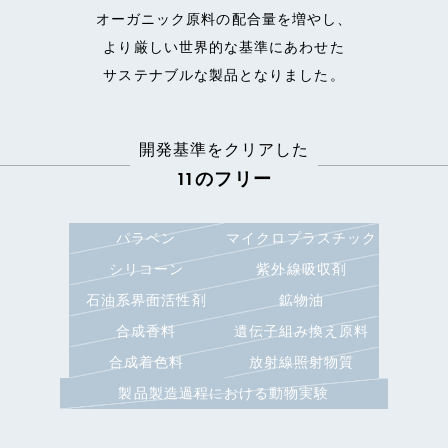
オーガニック原料の配合量を増やし、
より厳しい世界的な基準にあわせた
サステナブルな製品となりました。
開発基準をクリアした
11のフリー
パラベン
マイクロプラスチック
シリコーン
紫外線吸収剤
石油系界面活性剤
鉱物油
合成香料
遺伝子組み換え原料
合成着色料
放射線照射物質
製品製造過程における動物実験