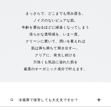
まっさらで、どこまでも澄み渡る。
ノイズのないピュアな肌。
年齢を重ねるほどに縁遠くなってしまう
清らかな透明感を、いま一度。
クリーンに磨いて、潤いを蓄えれば
肌は満ち満ちて輝き出す―。
クリアに、発光し続ける
力強くも気品に溢れた肌を
厳選のオーガニック成分で叶えます。
Q.
冷蔵庫で保管しても大丈夫ですか？