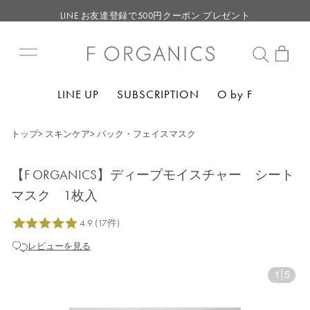
LINE お友達登録で500円クーポン プレゼント
【重要】F ORGANICS Websiteの統合に関するお知らせ
【重要】お盆期間中のお問い合わせと商品配送に関しまして
毎月お得にポイントが貯まる！ “月のポイントアップデー”
LINE UP
SUBSCRIPTION
O by F
LINE お友達登録で500円クーポン プレゼント
トップ
>
スキンケア
>
パック・フェイスマスク
【F ORGANICS】ディープモイスチャー シート
マスク 1枚入
レビューを見る
1
|
5