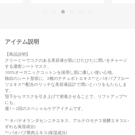
アイテム説明
【商品説明】
クリーミーでコクのある美容液が肌にひたひたに潤いをチャージ
する濃密シートマスク。
100%オーガニックコットンを採用し肌に優しい使い心地。
独自のシート形状に、2種のナチュボトエキス*¹とバオバブフルー
ツエキス*²配合のリッチな美容液設計で潤いとハリをもたらしま
す。
顎下からマスクを引き上げて密着させることで、リフトアップ*³
にも。
週1～2回のスペシャルケアアイテムです。
*¹ キバナオランダセンニチエキス、アルテロモナス発酵エキス(い
ずれも保湿成分)
*² バオバブ果肉エキス(保湿成分)