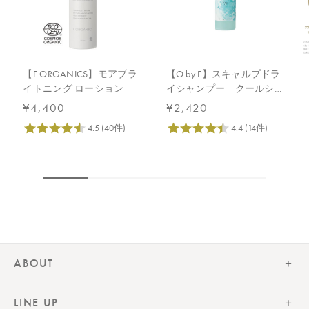
【F ORGANICS】モアブラ
【O by F】スキャルプドラ
イトニング ローション
イシャンプー クールショ
ット
¥4,400
¥2,420
ABOUT
LINE UP