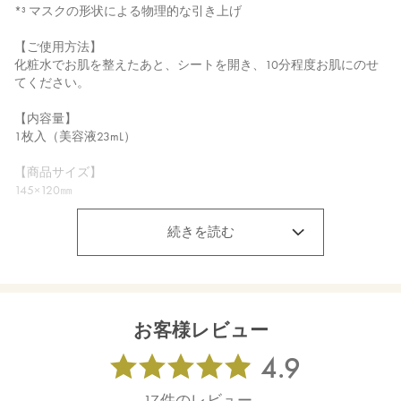
*³ マスクの形状による物理的な引き上げ
【ご使用方法】
化粧水でお肌を整えたあと、シートを開き、10分程度お肌にのせ
てください。
【内容量】
1枚入（美容液23mL）
【商品サイズ】
145×120㎜
【全成分】
続きを読む
水、アロエベラ液汁＊、グリセリン、プロパンジオール、ペンチ
レングリコール、スクワラン、トリ（カプリル酸／カプリン酸）
グリセリル、ダマスクバラ花水＊、ダマスクバラ胎座培養エキ
ス、乳酸桿菌培養溶解質、乳酸桿菌発酵液、ケトグルタル酸、ザ
クロ果実エキス、オオヒレアザミ花／葉／茎エキス、サッカロミ
お客様レビュー
セス／（ビャクダン木／ハチミツ）発酵液、アラビアゴム＊、セ
ラミドＡＰ、セラミドＮＰ、ムラヤコエンジーエキス、ミシマサ
イコ花／葉／茎エキス＊、グリチルリチン酸２Ｋ、バオバブ果肉
エキス、ブルビネフルテスセンス葉汁、キバナオランダセンニチ