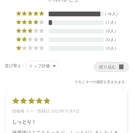
エキス、カリオデンドロンオリノセンセ種子油、アルテロモナス
発酵エキス、カプロオイルヒアルロン酸Ｎａ、セイヨウノコギリ
ソウ油＊、アーチチョーク葉エキス、トレハロース、オリーブ果
実油＊、ホホバ種子油＊、コメヌカ油、ヒマシ油、オリーブ油脂
肪酸ソルビタン、ベタイン、アルギニン、マルトデキストリン、
キサンタンガム、トコトリエノール、トコフェロール、ダマスク
バラ花油＊、イランイラン花油＊、ニュウコウジュ油＊、ビャク
ダン油、カニナバラ果実油、オレンジ果皮油＊、ＢＧ、キシリト
ール、エタノール、カプリリルグリコール、ステアリン酸ポリグ
リセリル－２、ステアリン酸グリセリル、ステアリルアルコー
ル、フィチン酸、酸化銀、クエン酸、クエン酸Ｎａ、ホウケイ酸
（Ｃａ／Ｎａ）
＊オーガニック原料
【原産国】
日本
【メーカー品番】
店舗でお問い合わせの際には、下記品番をお伝え下さい。
4570106735213
【店舗発売日】
CosmeKitchen 2024/8/23