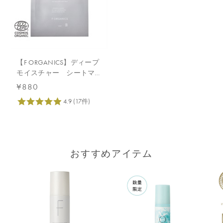
【F ORGANICS】ディープ
モイスチャー シートマス
ク 1枚入
¥880
おすすめアイテム