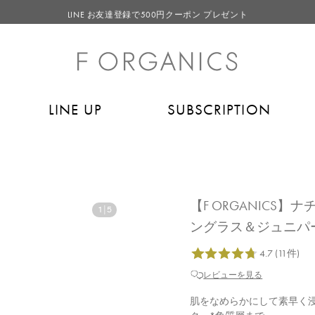
LINE お友達登録で500円クーポン プレゼント
【重要】F ORGANICS Websiteの統合に関するお知らせ
【重要】お盆期間中のお問い合わせと商品配送に関しまして
毎月お得にポイントが貯まる！ “月のポイントアップデー”
LINE UP
SUBSCRIPTION
LINE お友達登録で500円クーポン プレゼント
【F ORGANICS】
1
|
5
ングラス＆ジュニパ
レビューを見る
肌をなめらかにして素早く