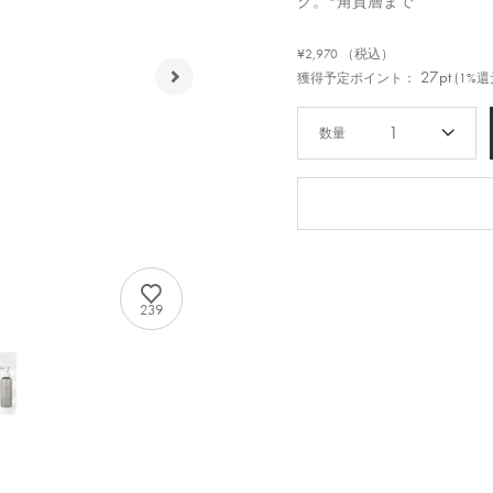
ク。*角質層まで
¥2,970
（税込）
27pt
獲得予定ポイント：
(1%還
1
239