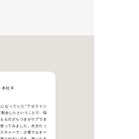
本社 K
気になっていた“アゼライン
て配合したということで、悩
太もものざらつきがケアでき
い使ってみました。水分たっ
クスチャーで、少量でもすー
て塗りやすいです。塗ったあ