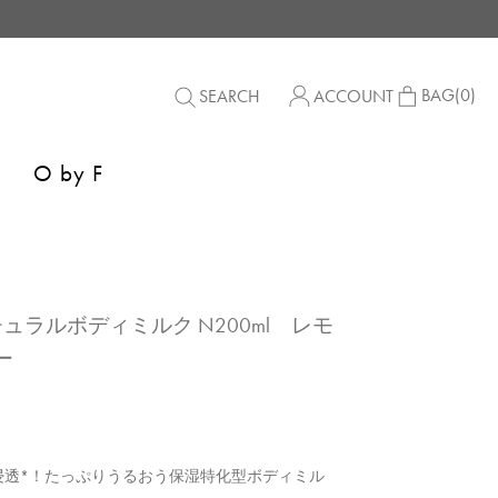
BAG
(0)
SEARCH
ACCOUNT
O by F
ナチュラルボディミルク N200ml レモ
ー
浸透*！たっぷりうるおう保湿特化型ボディミル