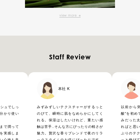
view more
Staff Review
本社 K
ッシュでしっ
みずみずしいテクスチャーがするっと
以前から
分かり使い
のびて、瞬時に肌をなめらかにしてく
酸”を初め
れる。保湿はしたいけれど、重たい感
みだった
まで潤って
触は苦手…そんな方にぴったりの軽さが
ればと思
を実感しま
魅力。贅沢な香りブレンドで夜のリラ
ぷりのテ
い心地も良
ックスタイムのお供にぴったりです。
っと伸び