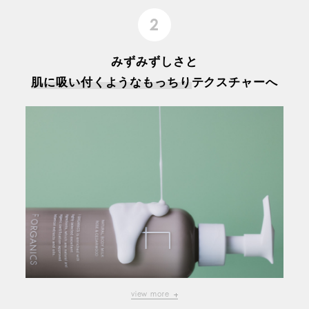
2
みずみずしさと
肌に吸い付くようなもっちり
テクスチャーへ
view more