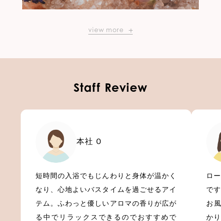
view more
Staff Review
本社 O
短時間の入浴でもじんわりと身体が温かく
ロ
なり、心地よいバスタイムを過ごせるアイ
で
テム。ふわっと優しいアロマの香りが広が
お
る中でリラックスできるのでおすすめで
か