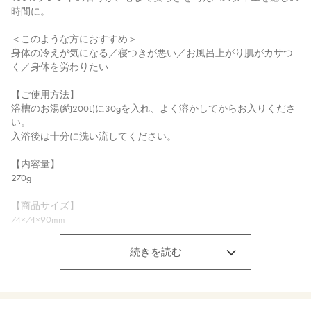
時間に。
＜このような方におすすめ＞
身体の冷えが気になる／寝つきが悪い／お風呂上がり肌がカサつ
く／身体を労わりたい
【ご使用方法】
浴槽のお湯(約200L)に30gを入れ、よく溶かしてからお入りくださ
い。
入浴後は十分に洗い流してください。
【内容量】
270g
【商品サイズ】
74×74×90mm
【全成分】
続きを読む
海塩、カオリン、イライト、ダマスクバラ花油、ラベンダー油 、
オニサルビア油、ローマカミツレ花油、ビターオレンジ花油、パ
ルマローザ油 、ニオイテンジクアオイ油、イランイラン花油、ロ
ーズマリー葉油、ベルガモット果実油、オレンジ果皮油、ニュウ