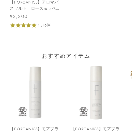
【F ORGANICS】アロマバ
スソルト ローズ＆ラベン
ダー
¥3,300
おすすめアイテム
【F ORGANICS】モアブラ
【F ORGANICS】モアブラ