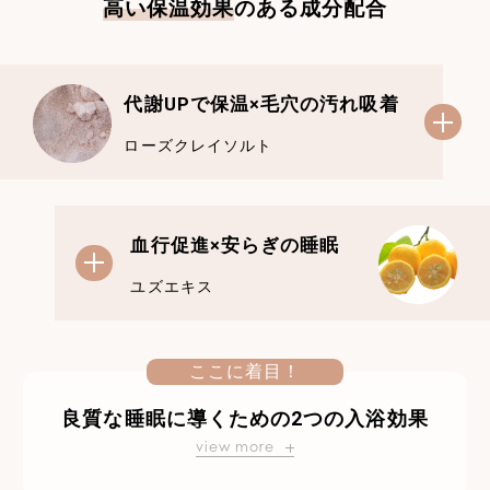
高い保温効果
のある成分配合
代謝UPで保温×毛穴の汚れ吸着
ローズクレイソルト
血行促進×安らぎの睡眠
ユズエキス
ここに着目！
良質な睡眠に導くための2つの入浴効果
view more