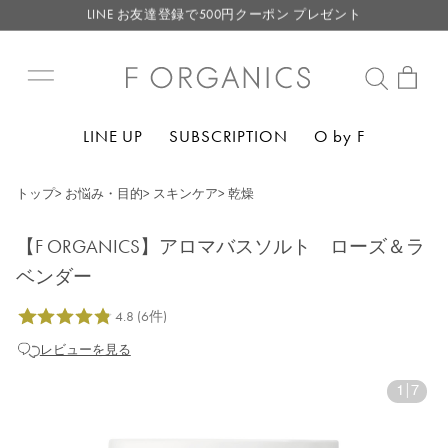
LINE お友達登録で500円クーポン プレゼント
【重要】F ORGANICS Websiteの統合に関するお知らせ
【重要】お盆期間中のお問い合わせと商品配送に関しまして
毎月お得にポイントが貯まる！ “月のポイントアップデー”
LINE UP
SUBSCRIPTION
O by F
LINE お友達登録で500円クーポン プレゼント
トップ
>
お悩み・目的
>
スキンケア
>
乾燥
【F ORGANICS】アロマバスソルト ローズ＆ラ
ベンダー
レビューを見る
1
|
7