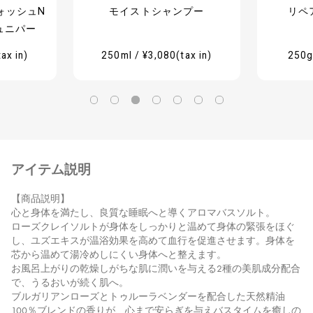
ォッシュN
モイストシャンプー
リペ
ュニパー
ax in)
250ml / ¥3,080(tax in)
250g 
アイテム説明
【商品説明】
心と身体を満たし、良質な睡眠へと導くアロマバスソルト。
ローズクレイソルトが身体をしっかりと温めて身体の緊張をほぐ
し、ユズエキスが温浴効果を高めて血行を促進させます。身体を
芯から温めて湯冷めしにくい身体へと整えます。
お風呂上がりの乾燥しがちな肌に潤いを与える2種の美肌成分配合
で、うるおいが続く肌へ。
ブルガリアンローズとトゥルーラベンダーを配合した天然精油
100％ブレンドの香りが、心まで安らぎを与えバスタイムを癒しの