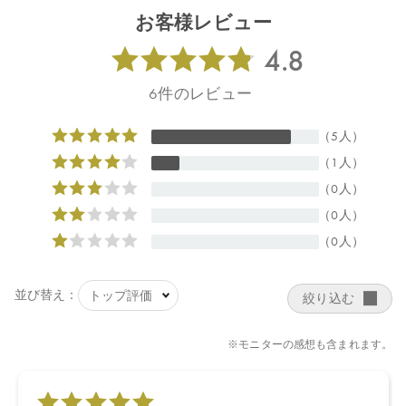
コウジュ油、アトラスシーダー樹皮油、エンピツビャクシン油、
お客様レビュー
サンタルムアウストロカレドニクム木油、サガラメエキス、ユズ
果実エキス、スクレロカリアビレア種子油、水、BG、エタノール
【原産国】
日本
【メーカー品番】
店舗でお問い合わせの際には、下記品番をお伝え下さい。
4570106736227
【店舗発売日】
CosmeKitchen 2024/11/14
Biople 2024/11/14
※店舗での取り扱いや詳しい在庫状況につきましては、各店舗に
お問い合わせください。
※発売日は予告なく変更する可能性がございます。予めご了承く
ださい。
※通常はご注文より１～３営業日での発送となります。
商品によっては、お届けまで１～２週間かかる場合がございます