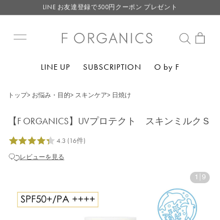
LINE お友達登録で500円クーポン プレゼント
【重要】F ORGANICS Websiteの統合に関するお知らせ
【重要】お盆期間中のお問い合わせと商品配送に関しまして
毎月お得にポイントが貯まる！ “月のポイントアップデー”
LINE UP
SUBSCRIPTION
O by F
LINE お友達登録で500円クーポン プレゼント
トップ
>
お悩み・目的
>
スキンケア
>
日焼け
【F ORGANICS】UVプロテクト スキンミルクＳ
レビューを見る
1
|
9