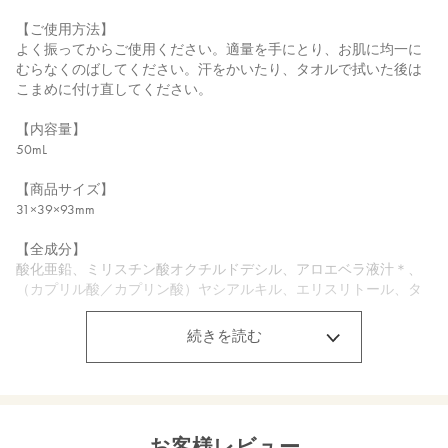
【ご使用方法】
よく振ってからご使用ください。適量を手にとり、お肌に均一に
むらなくのばしてください。汗をかいたり、タオルで拭いた後は
こまめに付け直してください。
【内容量】
50mL
【商品サイズ】
31×39×93mm
【全成分】
酸化亜鉛、ミリスチン酸オクチルドデシル、アロエベラ液汁＊、
（カプリル酸／カプリン酸）ヤシアルキル、エリスリトール、タ
ルク、ポリヒドロキシステアリン酸、ポリリシノレイン酸ポリグ
リセリル－６、オレンジ果実水＊、レモン果実水＊、マンゴー果
続きを読む
実エキス＊、ダマスクバラ胎座培養エキス、乳酸桿菌培養溶解
質、乳酸桿菌発酵液、ケトグルタル酸、ニンギョウタケエキス、
ハナビラタケエキス、エーデルワイス花／葉エキス＊、ツバキ花
エキス、クランベアビシニカ種子油フィトステロールエステル
ズ、クリスマムマリチマムエキス、ウメ果実エキス＊、ローズマ
お客様レビュー