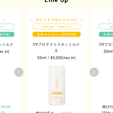
Line Up
アウトドアやレジャーに
++
SPF50+・PA++++
S
用可能
生後６か月から使用可能
生後
ンミルク
UVプロテクトスキンミルク
UVプ
S
ax in)
50ml 
50ml / ¥3,300(tax in)
伸び
UVカ
伸びの良さ