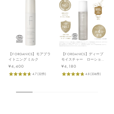
【F ORGANICS】モアブラ
【F ORGANICS】ディープ
イトニング ミルク
モイスチャー ローション
150mL
¥4,400
¥4,180