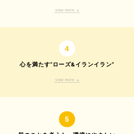
エーデルワイスエキス
※4
view more
基剤となる水には、みずみずしく肌を潤す
フレッシュな
抗酸化作用、ラジカル捕捉作用、DNA保護作用があ
オーガニックシトラスアロエウォーターを使用。
ると言われているレオントポド酸高く含む品種。
※2
UVストレス
をケアし、バリア機能をサポートして
※5 アロエベラ液汁(保湿)
乾燥
などの外的刺激から肌を守ります。
※4 エーデルワイス花／葉エキス(保湿)
心を満たす"ローズ&イランイラン"
view more