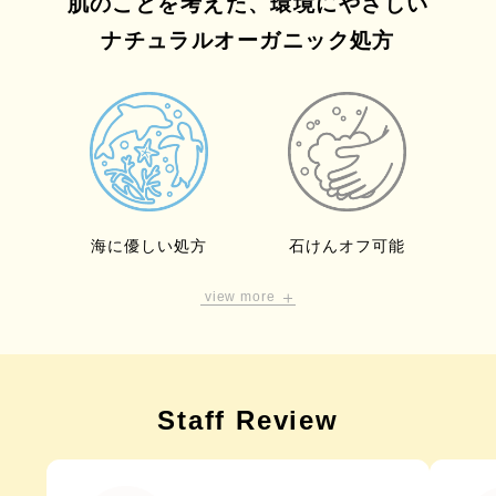
肌のことを考えた、環境にやさしい
ナチュラルオーガニック処方
青さのあるみずみずしいローズと優美なイランイラン
が織り成す香調をベースに、
フランキンセンスやビャ
クダンのウッディな香りが加わり、
上質で深みのある
香り。
※6 カニナバラ果実油 ※7 ダマスクスバラ花油 ※8 イランイラン花油
※9 ビャクダン油 ※10 ニュウコウジュ油
海に優しい処方
石けんオフ可能
view more
石けんオフ可能で、生後6ヶ月から家族みんなでお使
いいただけます。
ビーチフレンドリー処方で環境にも配慮したUVケア
アイテムです。
Staff Review