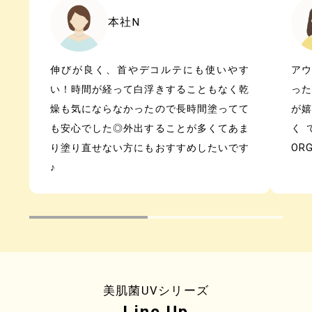
本社N
伸びが良く、首やデコルテにも使いやす
ア
い！時間が経って白浮きすることもなく乾
っ
燥も気にならなかったので長時間塗ってて
が
も安心でした◎外出することが多くてあま
く
り塗り直せない方にもおすすめしたいです
OR
♪
美肌菌UVシリーズ