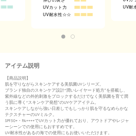
UV耐
UVカット力
UV耐水性
☆☆
アイテム説明
【商品説明】
肌を守りながらスキンケアする美肌菌UVシリーズ。
ブランド独自のスキンケア設計“潤いレイヤード処方”を搭載し、
紫外線などの外的刺激をブロックするだけでなく美肌菌を育て潤
う肌に導く“スキンケア発想”のUVケアアイテム。
スキンケアしながら強い日差しでもしっかり肌を守るなめらかな
テクスチャーのUVミルク。
SPF50+・PA++++でUVカット力が優れており、アウトドアやレジャ
ーシーンでの使用にもおすすめです。
UV耐水性があるの海での使用にもお使いいただけます。