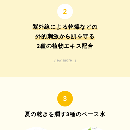
紫外線による乾燥などの
外的刺激から肌を守る
2種の植物エキス配合
view more
乾燥などの外的刺激から肌を守る効果があるツバキ花エ
キスと
エーデルワイスエキス2種の植物エキスを配合。
夏の乾きを潤す3種のベース水