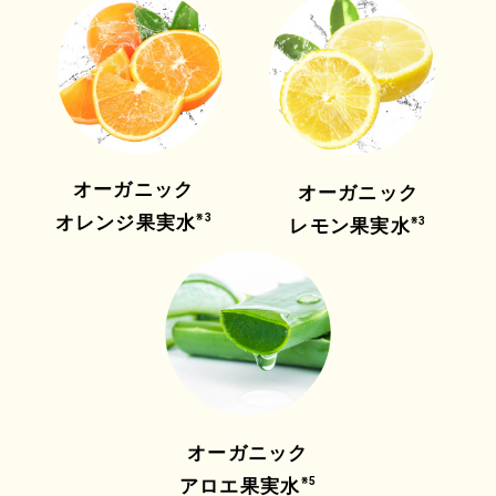
ツバキ花エキス
※3
ツバキの花びらは抗酸化や抗菌作用のある、プロト
カテク酸と呼ばれる成分を200ppm以上含んでお
り、
肌を
オーガニック
オーガニック
大気汚染から守る効果
があります。
オレンジ果実水
※3
レモン果実水
※3
オーガニック
アロエ果実水
※5