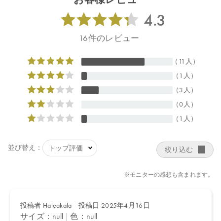
リー葉エキス＊、グリチルリチン酸２Ｋ、水、炭酸Ｃａ、ペンチ
レングリコール、プロパンジオール、ラウロイルリシン、グリセ
リン、ダマスクバラ花油＊、イランイラン花油＊、ニュウコウジ
ュ油＊、ビャクダン油、パルマローザ油＊、カニナバラ果実油、
ニオイテンジクアオイ油＊、オレンジ果皮油＊、ＢＧ、トコフェ
ロール、キシリトール、レブリン酸Ｎａ、アニス酸Ｎａ、トリ
（カプリル酸／カプリン酸）グリセリル、トリヒドロキシステア
リン、カプリリルグリコール、クエン酸Ｎａ、クエン酸 ＊オー
ガニック原料
【原産国】
日本
【メーカー品番】
店舗でお問い合わせの際には、下記品番をお伝え下さい。
4571649061753
【店舗発売日】
Biople 2025/4/1
Biop 2025/4/1
CosmeKitchen 2025/4/1
※店舗での取り扱いや詳しい在庫状況につきましては、各店舗に