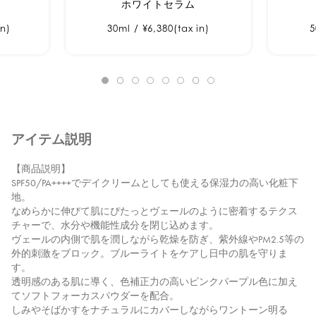
ホワイトセラム
in)
30ml / ¥6,380(tax in)
5
アイテム説明
【商品説明】
SPF50/PA++++でデイクリームとしても使える保湿力の高い化粧下
地。
なめらかに伸びて肌にぴたっとヴェールのように密着するテクス
チャーで、水分や機能性成分を閉じ込めます。
ヴェールの内側で肌を潤しながら乾燥を防ぎ、紫外線やPM2.5等の
外的刺激をブロック。ブルーライトをケアし日中の肌を守りま
す。
透明感のある肌に導く、色補正力の高いピンクパープル色に加え
てソフトフォーカスパウダーを配合。
しみやそばかすをナチュラルにカバーしながらワントーン明る