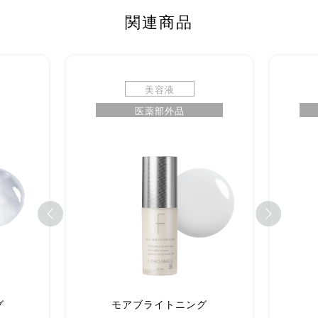
関連商品
美容液
医薬部外品
グ
モアブライトニング