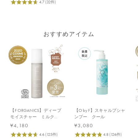
おすすめアイテム
【F ORGANICS】ディープ
【O by F】スキャルプシャ
モイスチャー ミルク
ンプー クール
120mL
¥4,180
¥3,080