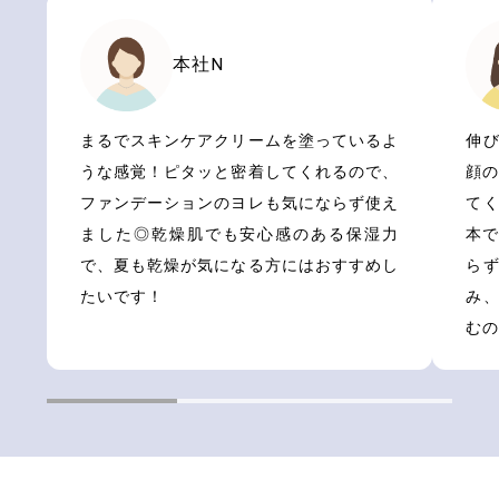
みずみずしく、奥行きのある香り。
ビターで上品なネロリと清潔感のあるサイプレスに
本社N
時折のぞく芳醇な甘さが心を満たしてくれます。
昂った感情を鎮め
まるでスキンケアクリームを塗っているよ
伸
リラックスしたいときに味方になってくれる、
うな感覚！ピタッと密着してくれるので、
顔
心地よいフレグランスです。
ファンデーションのヨレも気にならず使え
て
ました◎乾燥肌でも安心感のある保湿力
本
で、夏も乾燥が気になる方にはおすすめし
ら
たいです！
み
むの