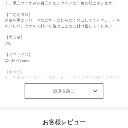
く、毛穴やくすみの目立たないクリアな印象の肌に整えます。
【ご使用方法】
適量を手にとり、お肌に均一にむらなくのばしてください。汗を
かいたり、タオルで拭いた後はこまめに付け直してください。
【内容量】
30g
【商品サイズ】
25×47×106mm
【全成分】
水、アロエベラ液汁＊、酸化亜鉛、トリ（カプリル酸／カプリン
酸）グリセリル、（カプリル酸／カプリン酸）ヤシアルキル、
（Ｃ１５－１９）アルカン、ステアリン酸ポリグリセリル－１
続きを読む
０、エリスリトール、ステアリン酸ソルビタン、ベヘニルアルコ
ール、ペンチレングリコール、マイカ、ナツミカン花水＊、ダマ
スクバラ胎座培養エキス、乳酸桿菌培養溶解質、乳酸桿菌発酵
液、ケトグルタル酸、アメリカアサガオカルス培養エキス、アス
コルビルグルコシド、β－カロチン、キサントフィル、イロハモミ
お客様レビュー
ジ葉エキス、ツバキ花エキス、加水分解コメヌカエキス、ビサボ