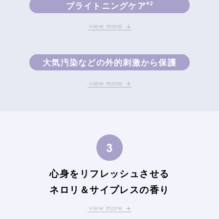
ブライトニングケア
※2
view more
キメの整った明るい印象の肌へ導く
効果が期待される
大気汚染などの外的刺激から保護
※3
アサガオ幹細胞エキス
view more
ブルーライトケアにおすすめ
くすみ
をケアする
※4
角層を保護して
バリア機能をサポート
※5
植物性ビタミンC誘導体
※6
藻類由来カロテノイド成分
※2 うるおいによる ※3 アメリカアサガオカルス培養エキス
心身をリフレッシュさせる
※4 乾燥による ※5 アスコルビルグルコシド(保湿)
抗酸化や抗菌作用、
ネロリ＆サイプレスの香り
肌を大気汚染から
view more
守る効果があると言われる