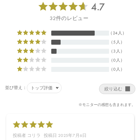
ロール、トマト果実エキス、ジジフススピナクリスチ葉エキス、
デュナリエラサリナエキス、ミロタムヌスフラベリフォリア葉／
茎エキス、ウメ果実エキス、ローズマリー葉エキス、ホホバ種子
油、クランベアビシニカ種子油、ヒマワリ種子油、グリチルリチ
ン酸２Ｋ、グリセリン、酸化チタン、キサンタンガム、トレハロ
ース、スクワラン、ビターオレンジ花油＊、ビターオレンジ葉／
枝油＊、アトラスシーダー樹皮油＊、イタリアイトスギ葉／実／
茎油＊、ベルガモット果実油＊、オレンジ果皮油＊、ニオイテン
ジクアオイ油＊、ＢＧ、ポリリシノレイン酸ポリグリセリル－
３、オレイン酸ポリグリセリル－４、オレイン酸ポリグリセリル
－６、ポリヒドロキシステアリン酸、イソステアリン酸、塩化Ｎ
ａ、カプリル酸グリセリル、ラウロイルリシン、レブリン酸Ｎ
ａ、水酸化Ａｌ、アニス酸Ｎａ、酸化鉄、グンジョウ、ラウロイ
ルグルタミン酸Ｎａ、リシン、塩化Ｍｇ、プロパンジオール、キ
シリトール、カプリリルグリコール、トコフェロール ＊オーガ
ニック原料
【原産国】
日本
【メーカー品番】
店舗でお問い合わせの際には、下記品番をお伝え下さい。
4571649061777