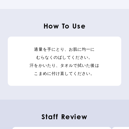
ツバキ花エキス
How To Use
※6 β-カロチン、キサントフィル
適量を手にとり、お肌に均一に
むらなくのばしてください。
汗をかいたり、タオルで拭いた後は
こまめに付け直してください。
※7 イタリアイトスギ葉/実/茎油
※8 ビターオレンジ花油 ※9 ビターオレンジ葉/枝油
※10 ニオイテンジクアオイ油 ※11 アトラスシーダー樹皮油
Staff Review
清々しく香り立つシトラスをベースに、
フローラルウッディの香調でまとめあげた