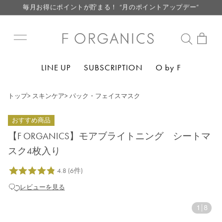
毎月お得にポイントが貯まる！ “月のポイントアップデー”
LINE お友達登録で500円クーポン プレゼント
【重要】F ORGANICS Websiteの統合に関するお知らせ
【重要】お盆期間中のお問い合わせと商品配送に関しまして
LINE UP
SUBSCRIPTION
O by F
毎月お得にポイントが貯まる！ “月のポイントアップデー”
LINE お友達登録で500円クーポン プレゼント
トップ
>
スキンケア
>
パック・フェイスマスク
おすすめ商品
【F ORGANICS】モアブライトニング シートマ
スク4枚入り
レビューを見る
1
|
8