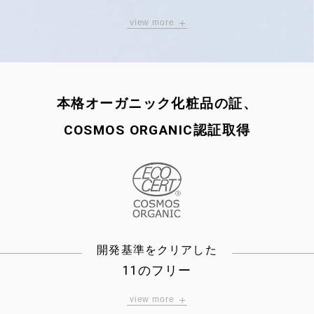
（ 新配合 ）
view more
※11
サンダルウッド / ハチミツ発酵液
※12
醤油粕由来ヒト型セラミド
本格オーガニック化粧品の証、
グリチルリチン酸 2K
COSMOS ORGANIC認証取得
※13
オーガニックアロエ水
ミシマサイコ花 / 葉 / 茎エキス
ムラヤコエンジーエキス
植物性コラーゲン
開発基準をクリアした
（ 配合維持 ）
11のフリー
ダマスクローズ水
view more
ザクロ果実エキス
パラベン
マイクロプラスチック