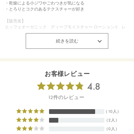
・乾燥による小ジワやごわつきが気になる
・とろりとコクのあるテクスチャーが好き
【販売名】
エッフェオーガニック ディープモイスチャー ローション E レ
イユールデルブの香り
続きを読む
【ご使用方法】
手のひらまたは、清潔なコットンでパッティングしながら、顔全
体になじませてください。
【内容量】
お客様レビュー
150mL
【商品サイズ】
42.5×42.5×181mm
【全成分】
水、アロエベラ液汁＊、プロパンジオール、ペンチレングリコー
ル、ジグリセリン、ダマスクバラ花水＊、ダマスクバラ胎座培養
エキス、乳酸桿菌培養溶解質、乳酸桿菌発酵液、ケトグルタル
酸、ザクロ果実エキス、オオヒレアザミ花／葉／茎エキス＊、サ