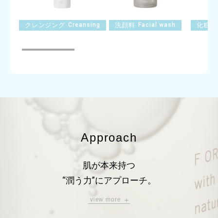
クレンジング
Creansing
洗顔料
Facial wash
化粧水
Approach
肌が本来持つ
“潤う力”にアプローチ。
view more
潤いを“与える”にフォーカスした処方を見直し、