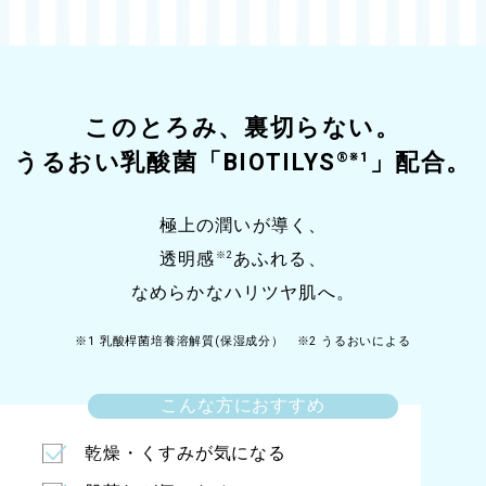
ユーカリにベルガモット、マンダリンなどの
ジューシーな柑橘が重なり合い、
すっきりとフレッシュ感のある香り。
ジュニパーベリーやシナモンリーフの
このとろみ、裏切らない。
スパイスをアクセントに
®
※1
うるおい乳酸菌「BIOTILYS
」配合。
ローズマリーやラバンジンといったハーブが
リラックス感もたらします。
極上の潤いが導く、
ゼラニウムのローズ調がフローラル感を引き立て、
※2
透明感
あふれる、
華やかな印象を秘めた
なめらかなハリツヤ肌へ。
爽やかな”庭園を思わせる香り”に。
※1 乳酸桿菌培養溶解質(保湿成分） ※2 うるおいによる
こんな方におすすめ
乾燥・くすみが気になる