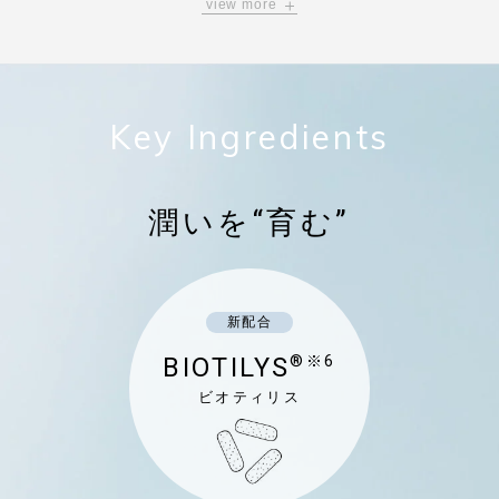
view more
肌の菌バランスを整えることで、
肌環境を健やかにし、外的刺激から肌を守
り、
肌の水分量をアップさせます。
Key Ingredients
潤いを“育む”
新配合
BIOTILYS
®※6
ビオティリス