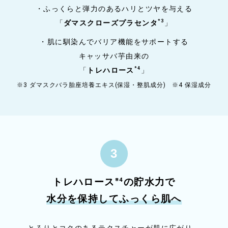
・ふっくらと弾力のあるハリとツヤを与える
*3
「
ダマスクローズプラセンタ
」
・肌に馴染んでバリア機能をサポートする
キャッサバ芋由来の
*4
「
トレハロース
」
※3 ダマスクバラ胎座培養エキス(保湿・整肌成分) ※4 保湿成分
※4
トレハロース
の貯水力で
水分を保持してふっくら肌へ