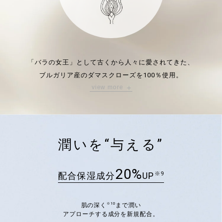
「バラの女王」として古くから人々に愛されてきた、
ブルガリア産のダマスクローズを100％使用。
view more
東京大学との共同研究により開発された成分で、
肌を潤いで満たし、きめを整え
ふっくらと弾力のあるハリとツヤを与えます。
※8 ダマスクバラ胎座培養エキス
潤いを“与える”
20%
配合保湿成分
UP
※9
※10
肌の深く
まで潤い
アプローチする成分を新規配合。