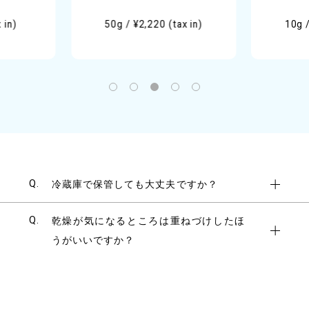
 in)
50g / ¥2,220 (tax in)
10g /
Q.
冷蔵庫で保管しても大丈夫ですか？
Q.
乾燥が気になるところは重ねづけしたほ
うがいいですか？