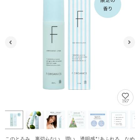
197
このとろみ、裏切らない。潤い、透明感*¹あふれる、なめ