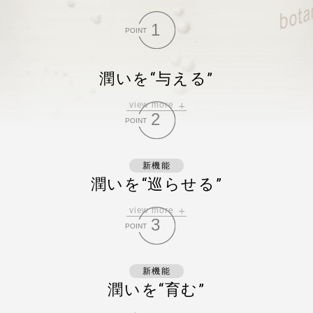
肌に潤いを“巡らせ”、潤う肌を“育む”ことで、
1
長期的・将来的な肌を支えることを目指しました。
POINT
日々のスキンケアで
潤い重ね、
潤いを“与える”
肌本来の潤いへアプローチする処方
です。
view more
角層深くまで水分を与え、
2
POINT
乾燥した肌に速攻の潤いをチャージ。
保湿成分20%UPで、
※5
潤い機能もパワーアップ
。
新機能
潤いを“巡らせる”
※5 従来品比
view more
肌が潤いを抱え込み、
3
POINT
肌全体へ潤いを行き渡らせる力にアプロー
チ。
潤いで肌を満たしふっくらと柔らかい、
新機能
ハリツヤに満ちた印象に導きます。
潤いを“育む”