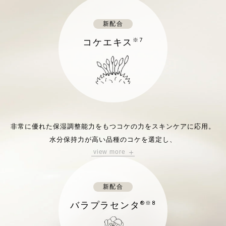
新配合
コケエキス
※7
非常に優れた保湿調整能力をもつコケの力をスキンケアに応用。
水分保持力が高い品種のコケを選定し、
view more
サステナブルな方法でエキスを抽出、配合。
細胞間の水のめぐりを高め、
水分が肌のすみずみまで行き渡り、蓄えられるように促します。
新配合
※7 ケトグルタル酸
バラプラセンタ
®※8