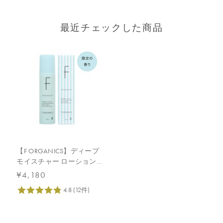
最近チェックした商品
【F ORGANICS】ディープ
モイスチャー ローション
E レイユールデルブの香
¥4,180
り