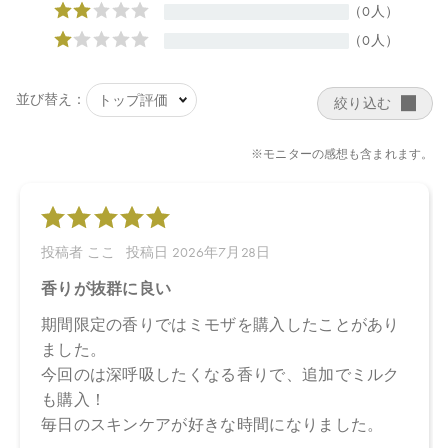
ッカロミセス／（ビャクダン木／ハチミツ）発酵液、アラビアゴ
ム＊、セラミドＡＰ、セラミドＮＰ、ムラヤコエンジーエキス、
ミシマサイコ花／葉／茎エキス＊、グリチルリチン酸２Ｋ、トレ
ハロース、ベタイン、ＰＣＡ－Ｎａ、シロキクラゲ多糖体、ヒア
ルロン酸Ｎａ、アルギニン、グリセリン、トコフェロール、ヒマ
ワリ種子油、ユーカリ葉油、ローズマリー葉油、ニオイテンジク
アオイ油、ラバンデュラハイブリダ油、ローマカミツレ花油、レ
モン果皮油、アトラスシーダー樹皮油、イタリアイトスギ葉／実
／茎油、セイヨウネズ果実油、ベルガモット果実油、レモングラ
ス葉油、マンダリンオレンジ果皮油、ビターオレンジ葉／枝油、
セイロンニッケイ葉油＊、ＢＧ、キシリトール、カプリリルグリ
コール、ミリスチン酸ポリグリセリル－１０、フィチン酸、酸化
銀、クエン酸、クエン酸Ｎａ、ホウケイ酸（Ｃａ／Ｎａ）
＊オーガニック原料
【原産国】
日本
【メーカー品番】
店舗でお問い合わせの際には、下記品番をお伝え下さい。
4571649070090
【店舗発売日】