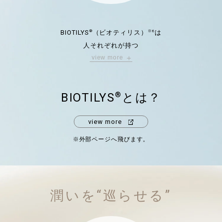
®
※6
BIOTILYS
（ビオティリス）
は
人それぞれが持つ
view more
肌の菌バランス（菌の種類、多様性、量）を整え、
健やかな肌へと導く乳酸菌由来の成分。
外的刺激から肌を守り、
BIOTILYS
とは？
®
肌の水分量をアップさせながら、
理想的な潤い肌へ導きます。
view more
※6 乳酸桿菌培養溶解質
※外部ページへ飛びます。
潤いを“巡らせる”