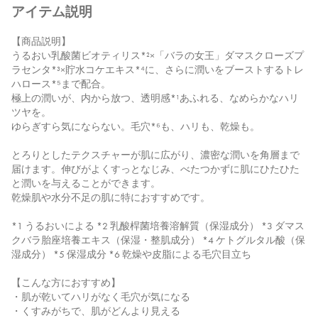
アイテム説明
【商品説明】
うるおい乳酸菌ビオティリス*²×「バラの女王」ダマスクローズプ
ラセンタ*³×貯水コケエキス*⁴に、さらに潤いをブーストするトレ
ハロース*⁵まで配合。
極上の潤いが、内から放つ、透明感*¹あふれる、なめらかなハリ
ツヤを。
ゆらぎすら気にならない。毛穴*⁶も、ハリも、乾燥も。
とろりとしたテクスチャーが肌に広がり、濃密な潤いを角層まで
届けます。伸びがよくすっとなじみ、べたつかずに肌にひたひた
と潤いを与えることができます。
乾燥肌や水分不足の肌に特におすすめです。
*1 うるおいによる *2 乳酸桿菌培養溶解質（保湿成分） *3 ダマス
クバラ胎座培養エキス（保湿・整肌成分） *4 ケトグルタル酸（保
湿成分） *5 保湿成分 *6 乾燥や皮脂による毛穴目立ち
【こんな方におすすめ】
・肌が乾いてハリがなく毛穴が気になる
・くすみがちで、肌がどんより見える