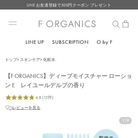
LINE お友達登録で500円クーポン プレゼント
【重要】F ORGANICS Websiteの統合に関するお知らせ
【重要】お盆期間中のお問い合わせと商品配送に関しまして
毎月お得にポイントが貯まる！ “月のポイントアップデー”
LINE UP
SUBSCRIPTION
O by F
LINE お友達登録で500円クーポン プレゼント
トップ
>
スキンケア
>
化粧水
【F ORGANICS】ディープモイスチャー ローショ
ン E レイユールデルブの香り
レビューを見る
1
|
9