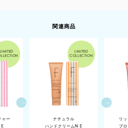
シリコーン
紫外線吸収剤
オオヒレアザミエキス
石油系界面活性剤
鉱物油
※9 従来品比 ※10 角質層まで ※11 （ビャクダン木／ハチミツ）発酵
関連商品
合成香料
遺伝子組み換え原料
液
※12 セラミドAP、セラミドNP ※13 アロエベラ液汁
合成着色料
放射線照射物質
製品製造過程における動物実験
LIMITED
LIMITED
LLECTION
COLLECTION
ナチュラル・オーガニックを求める
お客様の需要にお応えしこだわった処方。
お客様に安心してお使いいただきたい、
という願いから配合原料にもこだわり、
厳しい世界水準をクリアしたサステナブルな製品です。
チャー
ナチュラル
リッ
 E
ハンドクリームN E
ブロ