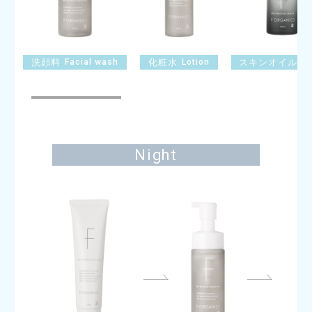
S
洗顔料
Facial wash
化粧水
Lotion
スキンオイル
Night