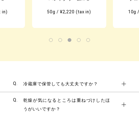
 in)
50g / ¥2,220 (tax in)
10g /
Q.
冷蔵庫で保管しても大丈夫ですか？
Q.
乾燥が気になるところは重ねづけしたほ
うがいいですか？