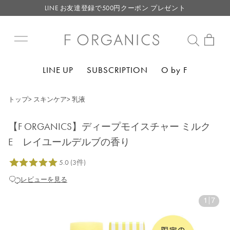
LINE お友達登録で500円クーポン プレゼント
【重要】F ORGANICS Websiteの統合に関するお知らせ
【重要】お盆期間中のお問い合わせと商品配送に関しまして
毎月お得にポイントが貯まる！ “月のポイントアップデー”
LINE UP
SUBSCRIPTION
O by F
LINE お友達登録で500円クーポン プレゼント
トップ
>
スキンケア
>
乳液
【F ORGANICS】ディープモイスチャー ミルク
E レイユールデルブの香り
レビューを見る
1
|
7