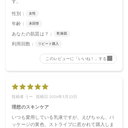
【店舗発売日】
CosmeKitchen 2026/4/15
Biople 2026/4/15
Biop 2026/4/15
※店舗での取り扱いや詳しい在庫状況につきましては、各店舗に
お問い合わせください。
※発売日は予告なく変更する可能性がございます。予めご了承く
ださい。
※通常はご注文より１～３営業日での発送となります。
商品によっては、お届けまで１～２週間かかる場合がございます
ので予めご了承ください。
●パッケージはリニューアル等の理由により、写真と異なる場合が
ございます。
●パッケージのリニューアル等の理由により、成分・処方が記載と
異なる場合がございます。
●予告なくパッケージ仕様が変更になる場合がございます。