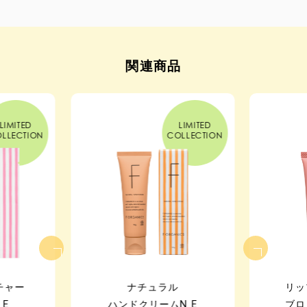
ザクロ果実エキス
パラベン
マイクロプラスチック
シリコーン
紫外線吸収剤
オオヒレアザミエキス
石油系界面活性剤
鉱物油
※6 従来品比 ※7 角質層まで ※8 （ビャクダン木／ハチミツ）発酵液
関連商品
合成香料
遺伝子組み換え原料
※9 セラミドAP、セラミドNP ※10 アロエベラ液汁
合成着色料
放射線照射物質
製品製造過程における動物実験
LIMITED
LIMITED
LLECTION
COLLECTION
ナチュラル・オーガニックを求める
お客様の需要にお応えしこだわった処方。
お客様に安心してお使いいただきたい、
という願いから配合原料にもこだわり、
厳しい世界水準をクリアしたサステナブルな製品です。
チャー
ナチュラル
リッ
 E
ハンドクリームN E
ブロ