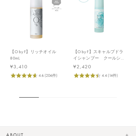
【O by F】リッチオイル
【O by F】スキャルプドラ
80mL
イシャンプー クールショ
ット
¥3,410
¥2,420
ABOUT