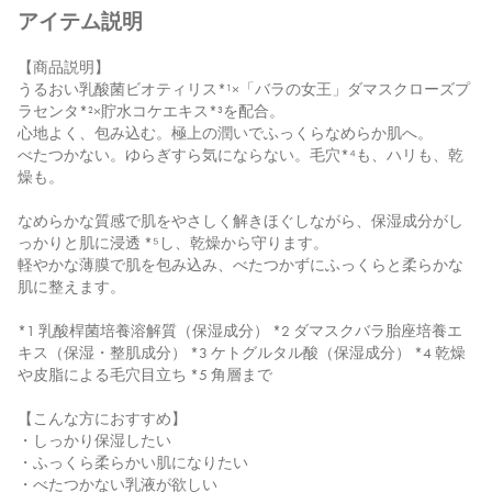
アイテム説明
【商品説明】
うるおい乳酸菌ビオティリス*¹×「バラの女王」ダマスクローズプ
ラセンタ*²×貯水コケエキス*³を配合。
心地よく、包み込む。極上の潤いでふっくらなめらか肌へ。
べたつかない。ゆらぎすら気にならない。毛穴*⁴も、ハリも、乾
燥も。
なめらかな質感で肌をやさしく解きほぐしながら、保湿成分がし
っかりと肌に浸透 *⁵し、乾燥から守ります。
軽やかな薄膜で肌を包み込み、べたつかずにふっくらと柔らかな
肌に整えます。
*1 乳酸桿菌培養溶解質（保湿成分） *2 ダマスクバラ胎座培養エ
キス（保湿・整肌成分） *3 ケトグルタル酸（保湿成分） *4 乾燥
や皮脂による毛穴目立ち *5 角層まで
【こんな方におすすめ】
・しっかり保湿したい
・ふっくら柔らかい肌になりたい
・べたつかない乳液が欲しい