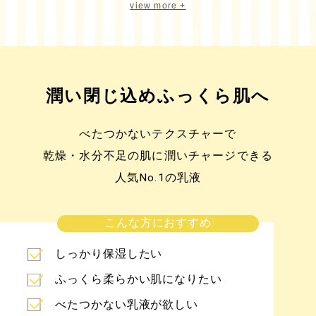
view more +
ユーカリにベルガモット、マンダリンなどの
ジューシーな柑橘が重なり合い、
すっきりとフレッシュ感のある香り。
潤い閉じ込めふっくら肌へ
ジュニパーベリーやシナモンリーフの
スパイスをアクセントに
べたつかないテクスチャーで
ローズマリーやラバンジンといったハーブが
リラックス感もたらします。
乾燥・水分不足の肌に潤いチャージできる
ゼラニウムのローズ調がフローラル感を引き立て、
人気No.1の乳液
華やかな印象を秘めた
爽やかな”庭園を思わせる香り”に。
こんな方におすすめ
しっかり保湿したい
ふっくら柔らかい肌になりたい
べたつかない乳液が欲しい