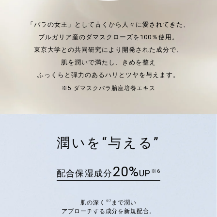
「バラの女王」として古くから人々に愛されてきた、
ブルガリア産のダマスクローズを100％使用。
東京大学との共同研究により開発された成分で、
肌を潤いで満たし、きめを整え
ふっくらと弾力のあるハリとツヤを与えます。
※5 ダマスクバラ胎座培養エキス
潤いを“与える”
20%
配合保湿成分
UP
※6
※7
肌の深く
まで潤い
アプローチする成分を新規配合。