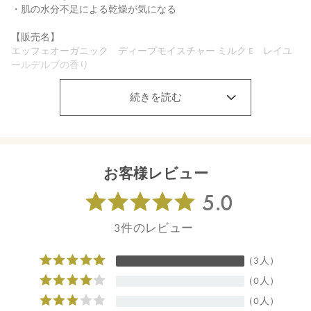
・肌の水分不足による乾燥が気になる
【販売名】
エッフェオーガニック ディープモイスチャー ミルク E レイユ
ールデルブの香り
【ご使用方法】
続きを読む
適量を手のひらでなじませてから、顔全体に優しくのばしてくだ
さい。
【内容量】
120mL
お客様レビュー
【商品サイズ】
39.5×39.5×173mm
【全成分】
水、アロエベラ液汁＊、ホホバ種子油＊、グリセリン、スクワラ
ン、ペンチレングリコール、ジグリセリン、シア脂＊、ステアリ
ン酸グリセリル、ダマスクバラ花水＊、ダマスクバラ胎座培養エ
キス、乳酸桿菌培養溶解質、乳酸桿菌発酵液、ケトグルタル酸、
ザクロ果実エキス、オオヒレアザミ花／葉／茎エキス＊、サッカ