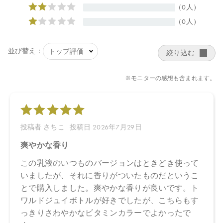
ロミセス／（ビャクダン木／ハチミツ ）発酵液、アラビアゴム
＊、セラミドＡＰ、セラミドＮＰ、ムラヤコエンジーエキス、ミ
シマサイコ花／葉／茎エキス＊、グリチルリチン酸２Ｋ、スクレ
ロカリアビレア種子油＊、ベタイン、プロパンジオール、セテア
リルアルコール、キサンタンガム、アルギニン、ヒマワリ種子
油、ユーカリ葉油、ローズマリー葉油、ニオイテンジクアオイ
油、ラバンデュラハイブリダ油、ローマカミツレ花油、レモン果
皮油、アトラスシーダー樹皮油、イタリアイトスギ葉／実／茎
油、セイヨウネズ果実油、ベルガモット果実油、レモングラス葉
油、マンダリンオレンジ果皮油、ビターオレンジ葉／枝油、セイ
ロンニッケイ葉油＊、ＢＧ、トコフェロール、キシリトール、ス
テアロイルラクチレートＮａ、セテアリルグルコシド、フィチン
酸、酸化銀、カプリリルグリコール、ホウケイ酸（Ｃａ／Ｎ
ａ）
＊オーガニック原料
【原産国】
日本
【メーカー品番】
店舗でお問い合わせの際には、下記品番をお伝え下さい。
4571649070106