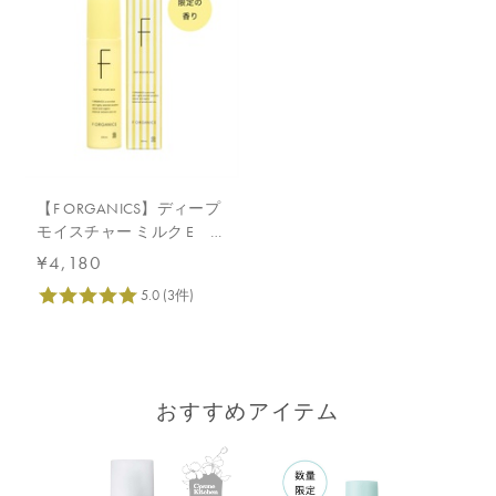
【F ORGANICS】ディープ
モイスチャー ミルク E レ
イユールデルブの香り
¥4,180
おすすめアイテム