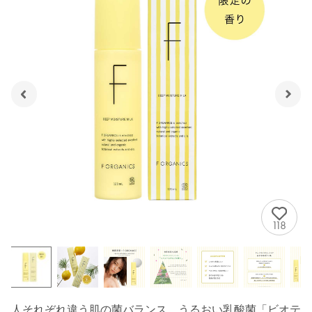
118
人それぞれ違う肌の菌バランス。うるおい乳酸菌「ビオテ