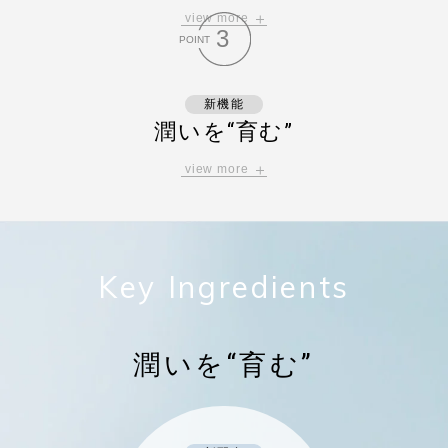
view more
肌が潤いを抱え込み、
3
POINT
肌全体へ潤いを行き渡らせる力にアプロー
チ。
潤いで肌を満たしふっくらと柔らかい、
新機能
ハリツヤに満ちた印象に導きます。
潤いを“育む”
view more
肌の菌バランスを整えることで、
肌環境を健やかにし、外的刺激から肌を守
り、
肌の水分量をアップさせます。
Key Ingredients
潤いを“育む”