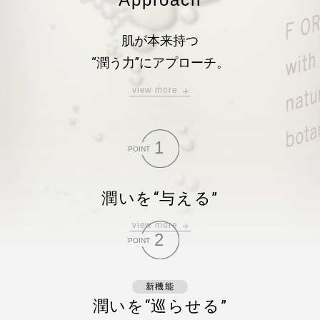
肌が本来持つ
“潤う力”にアプローチ。
view more
潤いを“与える”にフォーカスした処方を見直し、
肌に潤いを“巡らせ”、潤う肌を“育む”ことで、
1
長期的・将来的な肌を支えることを目指しました。
POINT
日々のスキンケアで
潤い重ね、
潤いを“与える”
肌本来の潤いへアプローチする処方
です。
view more
角層深くまで水分を与え、
2
POINT
乾燥した肌に速攻の潤いをチャージ。
保湿成分20%UPで、
※2
潤い機能もパワーアップ
。
新機能
潤いを“巡らせる”
※2 従来品比