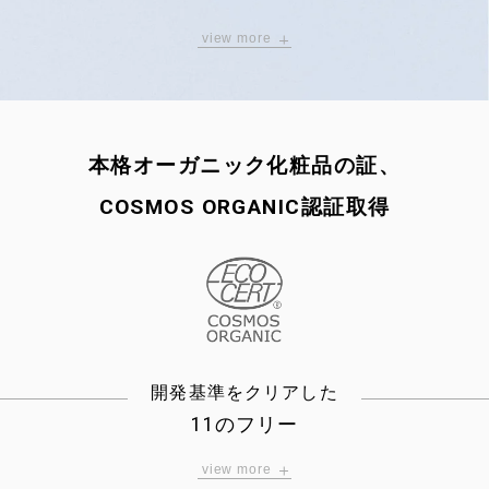
（ 新配合 ）
view more
※8
サンダルウッド / ハチミツ発酵液
※9
醤油粕由来ヒト型セラミド
本格オーガニック化粧品の証、
グリチルリチン酸 2K
COSMOS ORGANIC認証取得
※10
オーガニックアロエ水
ミシマサイコ花 / 葉 / 茎エキス
ムラヤコエンジーエキス
植物性コラーゲン
開発基準をクリアした
（ 配合維持 ）
11のフリー
ダマスクローズ水
view more