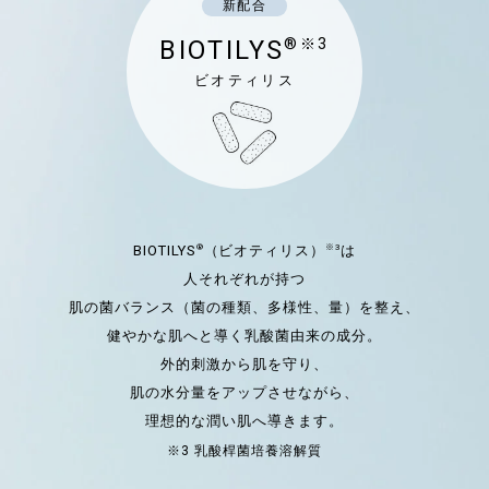
新配合
BIOTILYS
®※3
ビオティリス
®
※3
BIOTILYS
（ビオティリス）
は
人それぞれが持つ
肌の菌バランス（菌の種類、多様性、量）を整え、
健やかな肌へと導く乳酸菌由来の成分。
外的刺激から肌を守り、
肌の水分量をアップさせながら、
理想的な潤い肌へ導きます。
※3 乳酸桿菌培養溶解質