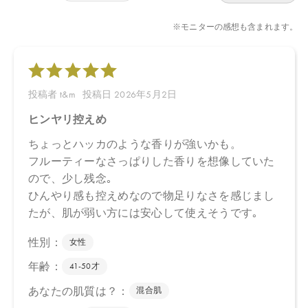
／枝油、セイロンニッケイ葉油＊
＊オーガニック原料 ＊＊オーガニック由来原料
【原産国】
日本
【メーカー品番】
店舗でお問い合わせの際には、下記品番をお伝え下さい。
4571649070144
【店舗発売日】
CosmeKitchen 2026/4/15
Biople 2026/4/15
Biop 2026/4/15
※店舗での取り扱いや詳しい在庫状況につきましては、各店舗に
お問い合わせください。
※発売日は予告なく変更する可能性がございます。予めご了承く
ださい。
※通常はご注文より１～３営業日での発送となります。
商品によっては、お届けまで１～２週間かかる場合がございます
ので予めご了承ください。