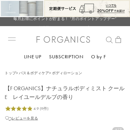
【重要】お盆期間中のお問い合わせと商品配送に関しまして
毎月お得にポイントが貯まる！ “月のポイントアップデー”
LINE お友達登録で500円クーポン プレゼント
【重要】F ORGANICS Websiteの統合に関するお知らせ
【重要】お盆期間中のお問い合わせと商品配送に関しまして
毎月お得にポイントが貯まる！ “月のポイントアップデー”
LINE UP
SUBSCRIPTION
O by F
LINE お友達登録で500円クーポン プレゼント
トップ
>
バス＆ボディケア
>
ボディローション
【F ORGANICS】ナチュラルボディミスト クール
E レイユールデルブの香り
レビューを見る