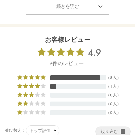
続きを読む
＜使用上の注意＞
お顔には使用しないでください。
冷感刺激に弱い方や、傷やはれもの、しっしん等、お肌に異常の
あるときは使用しないでください。
お客様レビュー
【内容量】
50mL
【商品サイズ】
31×31×136mm
【全成分】
エタノール＊＊、水、レモン果実水＊、セイヨウハッカ油＊、グ
リセリン、ＢＧ、ツボクサエキス、イタドリ根エキス、オウゴン
根エキス、ローズマリー葉エキス＊、チャ葉エキス、カンゾウ根
エキス、セージ葉エキス＊、カミツレ花エキス、トコフェロー
ル、ヒマワリ種子油、ユーカリ葉油、ローズマリー葉油、ニオイ
テンジクアオイ油、ラバンデュラハイブリダ油、ローマカミツレ
花油、レモン果皮油、アトラスシーダー樹皮油、イタリアイトス
ギ葉／実／茎油、セイヨウネズ果実油、ベルガモット果実油、レ
モングラス葉油、マンダリンオレンジ果皮油、ビターオレンジ葉