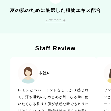
夏の肌のために厳選した植物エキス配合
レモン果実水や茶葉エキス、
view more
セージエキスやローズマリーエキスなど
9種の植物エキスを配合。
悩みの多い夏の肌を引き締めて、
すこやかな状態へと導きます。
Staff Review
本社N
※2
※3
レモン果実水
茶葉エキス
カモミール
イタドリ
ツボクサ
レモンとペパーミントをしっかり感じれ
ワ
て、汗や湿気のじめじめが気になる時に使
ッ
いたくなる香り！肌が敏感な時でもヒリヒ
ー
※4
※5
※6
コガネバナ
スペイン天草
セージエキス
ローズマリーエキス
リはしないので、日焼け後のほてった肌に
バ