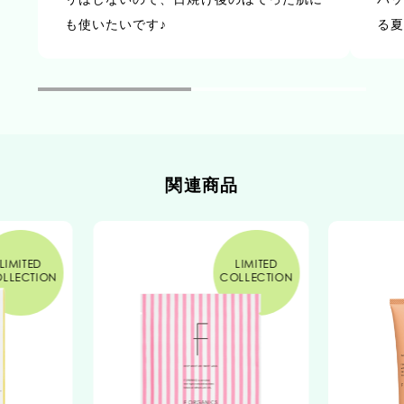
※2 カミツレ花エキス ※3 イタドリ根エキス
も使いたいです♪
る
※4 オウゴン根エキス ※5 カンゾウ根エキス
※6 ローズマリー葉エキス
関連商品
LIMITED
LIMITED
LLECTION
COLLECTION