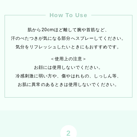
※1
ペパーミント油
による心地よい爽快感。
How To Use
付けた瞬間ひんやりし、
ヒリヒリ感を抑えたマイルドな冷感のあるボディミス
肌から20cmほど離して腕や首筋など、
ト。
汗のべたつきが気になる部分へスプレーしてください。
ほてった肌を冷却して一瞬で爽快感
をもたらします。
気分をリフレッシュしたいときにもおすすめです。
※1 セイヨウハッカ油(清涼剤)
＜使用上の注意＞
お顔には使用しないでください。
冷感刺激に弱い方や、傷やはれもの、しっしん等、
お肌に異常のあるときは使用しないでください。