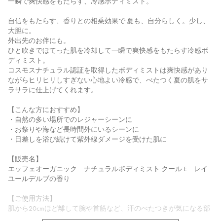
一瞬で爽快感をもたらす、冷感ボディミスト。
自信をもたらす、香りとの相乗効果で 夏も、自分らしく。少し、
大胆に。
外出先のお伴にも。
ひと吹きでほてった肌を冷却して一瞬で爽快感をもたらす冷感ボ
ディミスト。
コスモスナチュラル認証を取得したボディミストは爽快感があり
ながらヒリヒリしすぎない心地よい冷感で、べたつく夏の肌をサ
ラサラに仕上げてくれます。
【こんな方におすすめ】
・自然の多い場所でのレジャーシーンに
・お祭りや海など長時間外にいるシーンに
・日差しを浴び続けて紫外線ダメージを受けた肌に
【販売名】
エッフェオーガニック ナチュラルボディミスト クール E レイ
ユールデルブの香り
【ご使用方法】
肌から20cmほど離して腕や首筋など、汗のべたつきが気になる部
分へスプレーしてください。