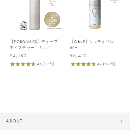
【F ORGANICS】ディープ
【O by F】リッチオイル
モイスチャー ミルク
80mL
120mL
¥4,180
¥3,410
ABOUT