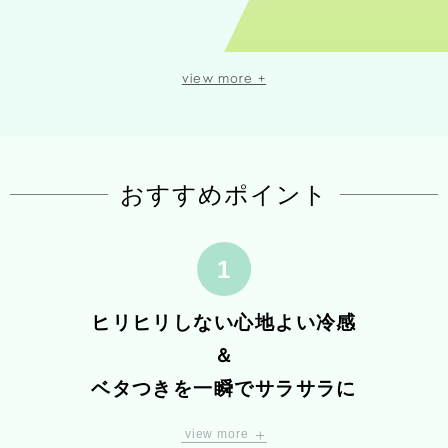
ハーブが織り成す奥行きのある爽やかさに
view more +
ユーカリにベルガモット、マンダリンなどの
ジューシーな柑橘が重なり合い、
すっきりとフレッシュ感のある香り。
おすすめポイント
ジュニパーベリーやシナモンリーフの
スパイスをアクセントに
ローズマリーやラバンジンといったハーブが
リラックス感もたらします。
ゼラニウムのローズ調がフローラル感を引き立て、
ヒリヒリしない心地よい冷感
華やかな印象を秘めた
＆
爽やかな”庭園を思わせる香り”に。
ベタつきを一瞬でサラサラに
view more
合成メントール不使用。