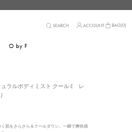
BAG
(0)
SEARCH
ACCOUNT
O by F
】ナチュラルボディミスト クール E レ
り
つく肌をさらさら＆クールダウン。一瞬で爽快感