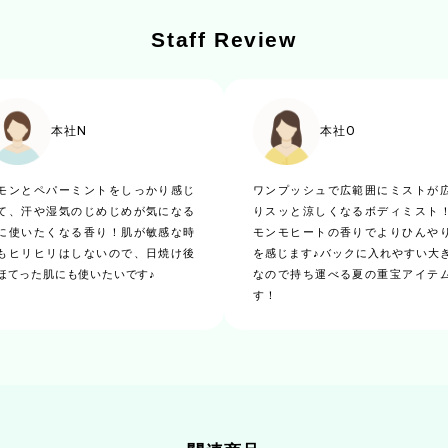
Staff Review
レモン果実水
茶葉エキス
カモミール
イタドリ
ツボクサ
コガネバナ
※2
※3
本社N
本社O
スペイン天草
セージエキス
ローズマリーエキス
※5
※6
モンとペパーミントをしっかり感じ
ワンプッシュで広範囲にミストが
て、汗や湿気のじめじめが気になる
りスッと涼しくなるボディミスト
※2 カミツレ花エキス ※3 イタドリ根エキス
※4 オウゴン根エキス ※5 カンゾウ根エキス
※6 ローズマリー葉エキス
に使いたくなる香り！肌が敏感な時
モンモヒートの香りでよりひんや
もヒリヒリはしないので、日焼け後
を感じます♪バックに入れやすい大
ほてった肌にも使いたいです♪
なので持ち運べる夏の重宝アイテ
す！