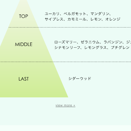
ハーブが織り成す奥行きのある爽やかさに
view more +
ユーカリにベルガモット、マンダリンなどの
ジューシーな柑橘が重なり合い、
すっきりとフレッシュ感のある香り。
ジュニパーベリーやシナモンリーフの
スパイスをアクセントに