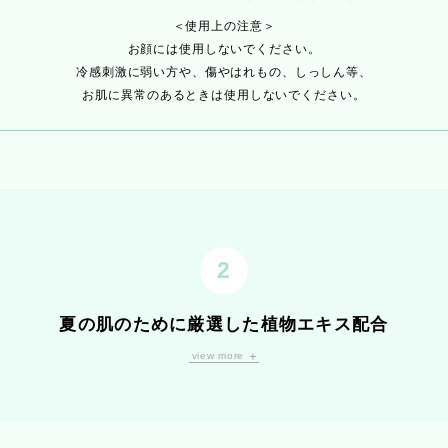
＜使用上の注意＞
お顔には使用しないでください。
冷感刺激に弱い方や、傷やはれもの、しっしん等、
お肌に異常のあるときは使用しないでください。
夏の肌のために厳選した植物エキス配合
レモン果実水や茶葉エキス、
セージエキスやローズマリーエキスなど
view more
9種の植物エキスを配合。
悩みの多い夏の肌を引き締めて、
すこやかな状態へと導きます。