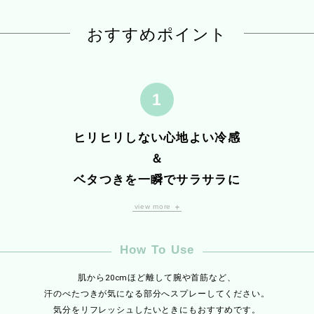
ローズマリーやラバンジンといったハーブが
リラックス感もたらします。
ゼラニウムのローズ調がフローラル感を引き立て、
おすすめポイント
華やかな印象を秘めた
爽やかな”庭園を思わせる香り”に。
ヒリヒリしない心地よい冷感
＆
ベタつきを一瞬でサラサラに
view more
合成メントール不使用。
ペパーミント油
による心地よい爽快感。
※1
けた瞬間ひんやりし、
ヒリヒリ感を抑えたマイルドな冷感のあるボディミス
How To Use
ほてった肌を冷却して一瞬で爽快感
をもたらします。
肌から20cmほど離して腕や首筋など、
※1 セイヨウハッカ油(清涼剤)
汗のべたつきが気になる部分へスプレーしてください。
気分をリフレッシュしたいときにもおすすめです。