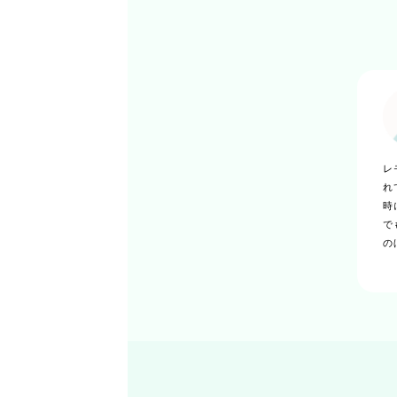
レ
れ
時
で
の