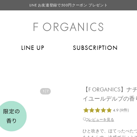
【重要】F ORGANICS Websiteの統合に関するお知らせ
【重要】お盆期間中のお問い合わせと商品配送に関しまして
毎月お得にポイントが貯まる！ “月のポイントアップデー”
LINE お友達登録で500円クーポン プレゼント
LINE UP
SUBSCRIPTION
【F ORGANICS
1
|
7
イユールデルブの香
レビューを見る
ひと吹きで、ほてったべた