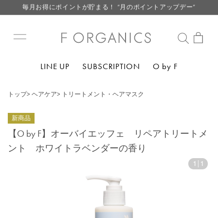
毎月お得にポイントが貯まる！ “月のポイントアップデー”
LINE お友達登録で500円クーポン プレゼント
【重要】F ORGANICS Websiteの統合に関するお知らせ
【重要】お盆期間中のお問い合わせと商品配送に関しまして
LINE UP
SUBSCRIPTION
O by F
毎月お得にポイントが貯まる！ “月のポイントアップデー”
LINE お友達登録で500円クーポン プレゼント
トップ
>
ヘアケア
>
トリートメント・ヘアマスク
新商品
【O by F】オーバイエッフェ リペアトリートメ
ント ホワイトラベンダーの香り
1
|
1