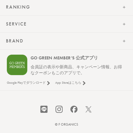
ございます。
●パッケージのリニューアル等の理由により、成分・処方が記載と
RANKING
異なる場合がございます。
●予告なくパッケージ仕様が変更になる場合がございます。
SERVICE
BRAND
GO GREEN MEMBER’S 公式アプリ
会員証の表示や新商品、キャンペーン情報、お得
なクーポンもこのアプリで。
Google Playでダウンロード
App Storeはこちら
¥3,630
（税込）
カートに入れる
© F ORGANICS