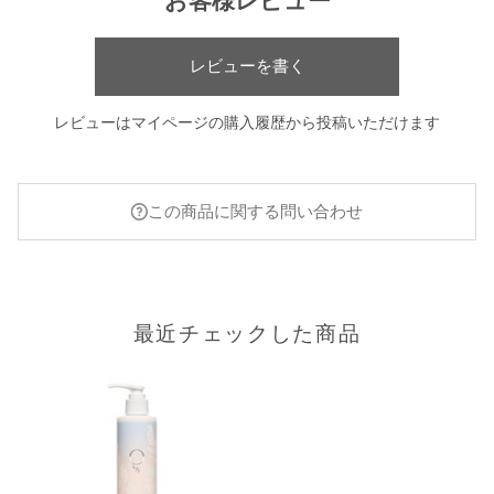
お客様レビュー
✓スピルリナプラテンシスエキス（保湿）
✓アスタキサンチン（保湿）
還元作用の高い”クロロフィル”、”スピルリナ””アスタキサンチ
レビューを書く
ン”をバランスよく配合
■こだわりの“0ゼロ”成分
レビューはマイページの購入履歴から投稿いただけます
※下記成分は配合しておりません。
・ 合成着色料フリー
・ シリコンフリー
・ 合成香料フリー
この商品に関する問い合わせ
・ パラベンフリー
・ 高級アルコール系界面活性剤フリー
・ フェノキシエタノールフリー
・ ラウリル硫酸ナトリウムフリー
・ 鉱物油フリー
最近チェックした商品
【販売名】
オーバイエッフェ リペアトリートメント ホワイトラベンダー
の香り
【ご使用方法】
シャンプーの後、水気をきり適量を手に取り髪全体によくなじま
せます。その後、よくすすいでください。