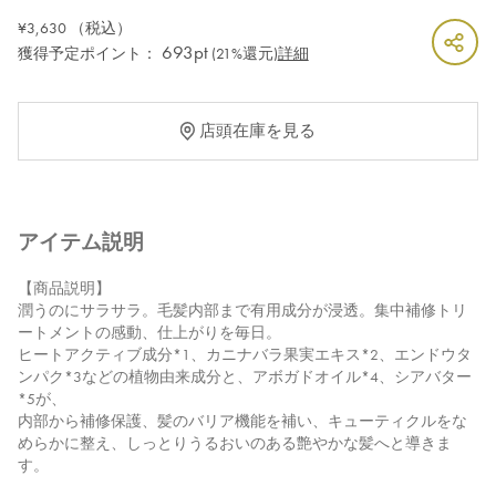
¥3,630
（税込）
693pt
獲得予定ポイント：
(21%還元)
詳細
店頭在庫を見る
アイテム説明
【商品説明】
潤うのにサラサラ。毛髪内部まで有用成分が浸透。集中補修トリ
ートメントの感動、仕上がりを毎日。
ヒートアクティブ成分*1、カニナバラ果実エキス*2、エンドウタ
ンパク*3などの植物由来成分と、アボガドオイル*4、シアバター
*5が、
内部から補修保護、髪のバリア機能を補い、キューティクルをな
めらかに整え、しっとりうるおいのある艶やかな髪へと導きま
す。