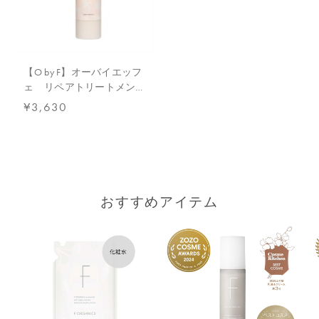
【内容量】
250g
【商品サイズ】
【O by F】オーバイエッフ
4.8×4.8×20.5cm
ェ リペアトリートメン
ト ホワイトラベンダーの
¥3,630
【全成分】
香り
水、グリセリン、ベヘニルアルコール、水添ナタネ油アルコー
ル、ベヘナミドプロピルジメチルアミン、ＰＰＧ－３カプリリル
エーテル、イソステアリン酸水添ヒマシ油、セタノール、加水分
解エンドウタンパク、γ－ドコサラクトン、ローズマリー葉エキ
ス、銅クロロフィル、スピルリナプラテンシスエキス、アスタキ
サンチン、ヘマトコッカスプルビアリスエキス、加水分解ダイズ
おすすめアイテム
タンパク、カニナバラ果実エキス、コシロノセンダングサエキ
ス、アボカド油、シア脂、ダイマージリノール酸ダイマージリノ
レイルビス（ベヘニル／イソステアリル／フィトステリル）、ス
テアリン酸グリセリル、乳酸、トリ（カプリル酸／カプリン酸）
グリセリル、ダイマージリノール酸ダイマージリノレイル、マル
トシルシクロデキストリン、シクロデキストリン、マルトース、
セバシン酸ジエチル、エタノール、香料、カプリル酸グリセリ
ル、エチルヘキシルグリセリン、ＢＧ、安息香酸Ｎａ