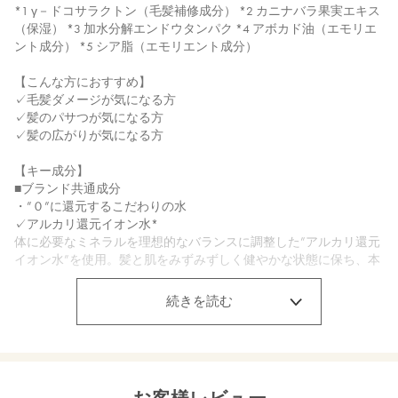
*1 γ－ドコサラクトン（毛髪補修成分） *2 カニナバラ果実エキス
（保湿） *3 加水分解エンドウタンパク *4 アボカド油（エモリエ
ント成分） *5 シア脂（エモリエント成分）
【こんな方におすすめ】
✓毛髪ダメージが気になる方
✓髪のパサつが気になる方
✓髪の広がりが気になる方
【キー成分】
■ブランド共通成分
・”０”に還元するこだわりの水
✓アルカリ還元イオン水*
体に必要なミネラルを理想的なバランスに調整した”アルカリ還元
イオン水”を使用。髪と肌をみずみずしく健やかな状態に保ち、本
来の美しさへ導きます。
*水（基材）
続きを読む
・”０”に整えるこだわりの成分
✓ローズマリー葉エキス（保湿）
植物が成長していくのに必要なエネルギーと生命力に満ちたロー
ズマリーの”新芽エキス”
✓銅クロロフィル（保湿）