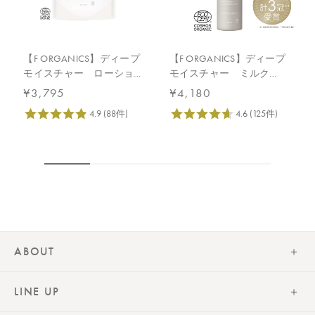
【原産国】
日本
【F ORGANICS】ディープ
【F ORGANICS】ディープ
【メーカー品番】
モイスチャー ローショ
モイスチャー ミルク
店舗でお問い合わせの際には、下記品番をお伝え下さい。
ン 詰替え用 140mL
120mL
4571649073435
¥3,795
¥4,180
【店舗発売日】
CosmeKitchen 2026/8/5
Biople 2026/8/5
Biop 取り扱いなし
※店舗での取り扱いや詳しい在庫状況につきましては、各店舗に
お問い合わせください。
※発売日は予告なく変更する可能性がございます。予めご了承く
ださい。
※通常はご注文より１～３営業日での発送となります。
ABOUT
商品によっては、お届けまで１～２週間かかる場合がございます
ので予めご了承ください。
LINE UP
●パッケージはリニューアル等の理由により、写真と異なる場合が