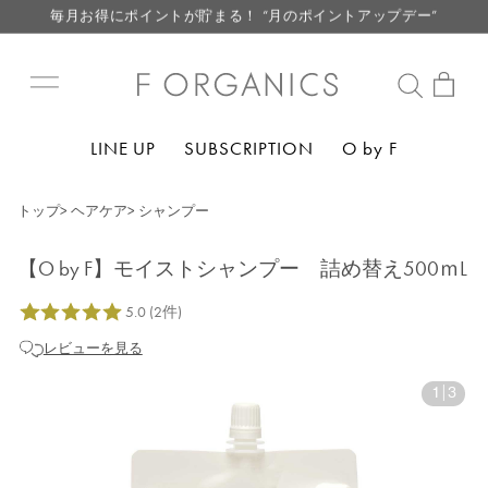
毎月お得にポイントが貯まる！ “月のポイントアップデー”
LINE お友達登録で500円クーポン プレゼント
【重要】F ORGANICS Websiteの統合に関するお知らせ
【重要】お盆期間中のお問い合わせと商品配送に関しまして
LINE UP
SUBSCRIPTION
O by F
毎月お得にポイントが貯まる！ “月のポイントアップデー”
LINE お友達登録で500円クーポン プレゼント
トップ
>
ヘアケア
>
シャンプー
【O by F】モイストシャンプー 詰め替え500ｍL
レビューを見る
1
|
3