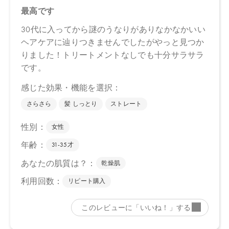
500mL
【商品サイズ】
13.0×23.0×3.8cm
【全成分】
水、ココイルグルタミン酸ＴＥＡ、コカミドプロピルベタイン、
ラウロイルメチルアラニンＮａ、グリセリン、コカミドＤＥＡ、
アシル（Ｃ１２，１４）アスパラギン酸ＴＥＡ、ヤシ油脂肪酸Ｐ
ＥＧ－７グリセリル、ポリクオタニウム－１０、加水分解ダイズ
タンパク、ローズマリー葉エキス、銅クロロフィル、スピルリナ
プラテンシスエキス、アスタキサンチン、ヘマトコッカスプルビ
アリスエキス、セージ葉エキス、ラベンダー花エキス、コシロノ
センダングサエキス、マルトシルシクロデキストリン、シクロデ
キストリン、マルトース、トレハロースヒドロキシプロピルトリ
モニウムクロリド、エタノール、香料（天然エッセンシャルオイ
ル）、塩化Ｎａ、エチドロン酸、カプリル酸グリセリル、エチル
ヘキシルグリセリン、ＢＧ、安息香酸Ｎａ
【原産国】
日本