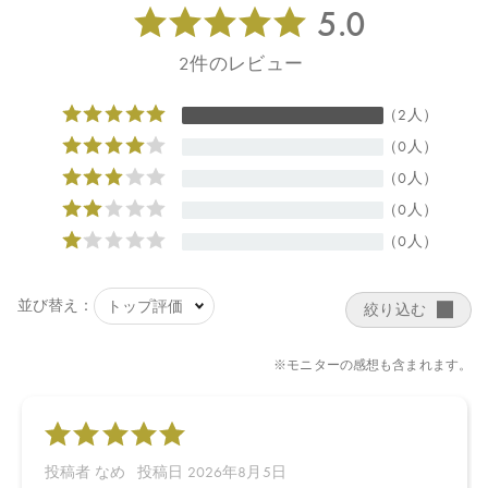
✓アスタキサンチン（保湿）
還元作用の高い”クロロフィル”、”スピルリナ””アスタキサンチ
ン”をバランスよく配合
■こだわりの“0ゼロ”成分
※下記成分は配合しておりません。
・ 合成着色料フリー
・ シリコンフリー
・ 合成香料フリー
・ パラベンフリー
・ 高級アルコール系界面活性剤フリー
・ フェノキシエタノールフリー
・ ラウリル硫酸ナトリウムフリー
・ 鉱物油フリー
【販売名】
モイストシャンプー 詰め替え500ｍL
【ご使用方法】
髪と頭皮を軽く流した後、適量を手に取り頭皮と髪全体に泡立て
て洗います。その後、よく洗い流してください。
【内容量】