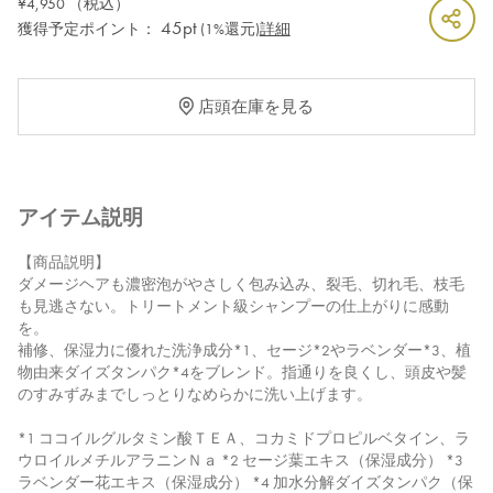
¥4,950
（税込）
45pt
獲得予定ポイント：
(1%還元)
詳細
店頭在庫を見る
アイテム説明
【商品説明】
ダメージヘアも濃密泡がやさしく包み込み、裂毛、切れ毛、枝毛
も見逃さない。トリートメント級シャンプーの仕上がりに感動
を。
補修、保湿力に優れた洗浄成分*1、セージ*2やラベンダー*3、植
物由来ダイズタンパク*4をブレンド。指通りを良くし、頭皮や髪
のすみずみまでしっとりなめらかに洗い上げます。
*1 ココイルグルタミン酸ＴＥＡ、コカミドプロピルベタイン、ラ
ウロイルメチルアラニンＮａ *2 セージ葉エキス（保湿成分） *3
ラベンダー花エキス（保湿成分） *4 加水分解ダイズタンパク（保