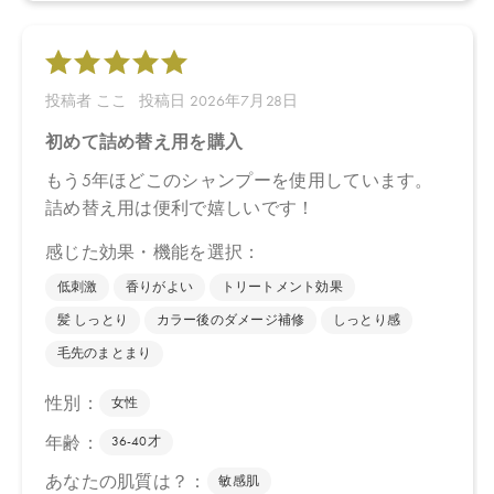
【メーカー品番】
店舗でお問い合わせの際には、下記品番をお伝え下さい。
4571649073442
【店舗発売日】
CosmeKitchen 2026/6/25
Biople 2026/6/25
Biop 取り扱いなし
※店舗での取り扱いや詳しい在庫状況につきましては、各店舗に
お問い合わせください。
※発売日は予告なく変更する可能性がございます。予めご了承く
ださい。
※通常はご注文より１～３営業日での発送となります。
商品によっては、お届けまで１～２週間かかる場合がございます
ので予めご了承ください。
●パッケージはリニューアル等の理由により、写真と異なる場合が
ございます。
●パッケージのリニューアル等の理由により、成分・処方が記載と
異なる場合がございます。
●予告なくパッケージ仕様が変更になる場合がございます。