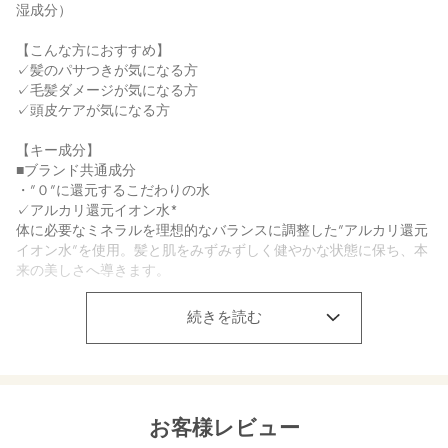
湿成分）
【こんな方におすすめ】
✓髪のパサつきが気になる方
✓毛髪ダメージが気になる方
✓頭皮ケアが気になる方
【キー成分】
■ブランド共通成分
・”０”に還元するこだわりの水
✓アルカリ還元イオン水*
体に必要なミネラルを理想的なバランスに調整した”アルカリ還元
イオン水”を使用。髪と肌をみずみずしく健やかな状態に保ち、本
来の美しさへ導きます。
*水（基材）
続きを読む
・”０”に整えるこだわりの成分
✓ローズマリー葉エキス（保湿）
植物が成長していくのに必要なエネルギーと生命力に満ちたロー
ズマリーの”新芽エキス”
✓銅クロロフィル（保湿）
お客様レビュー
✓スピルリナプラテンシスエキス（保湿）