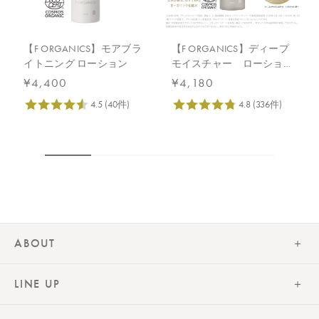
セラミドAP、セラミドNP（どちらも保湿）
【販売名】
【F ORGANICS】モアブラ
【F ORGANICS】ディープ
ディープモイスチャーヒアルハイドロセラム・ローション詰替え
イトニング ローション
モイスチャー ローション
キット
150mL
¥4,400
¥4,180
【ご使用方法／商品サイズ／全成分】下記商品ページをご参照く
ださい。
・
ディープモイスチャーヒアルハイドロセラム
・
ディープモイスチャーローション詰替
【内容量】
ＤＭヒアルハイドロセラム（28mL）
ディープモイスチャーローション詰替（140mL）
【原産国】
日本
ABOUT
【メーカー品番】
店舗でお問い合わせの際には、下記品番をお伝え下さい。
LINE UP
4571649073480