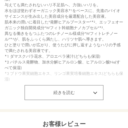
与えても満たされないハリ不足肌へ、力強いハリを。
水をほぼ使わずオーガニック美容水*¹をベースに、先進のバイオ
サイエンスが生み出した美容成分を厳選配合した美容液。
肌本来の潤いに着目した"発酵ヒアルブースター"*²、エッフェオー
ガニック独自開発成分"Wフィト幹細胞ナノカプセル"*³、
異なる働きをもつふたつのレチノール様成分"Wフィトレチノー
ル"*⁴が、肌をふっくら満たし、ハリツヤ肌へ導きます。
ひと塗りで潤いが広がり、使うたびに押し返すようなハリの予感
で満たされる美容液です。
*1 ダマスクバラ花水、アロエベラ液汁(どちらも保湿)
*2 バチルス発酵物、加水分解ヒアルロン酸、ヒアルロン酸Na(す
べて保湿)
*3 ブドウ果実細胞エキス、リンゴ果実培養細胞エキス(どちらも保
湿)
*4 マスチック樹脂、バクチオール(どちらも保湿)
続きを読む
【ディープモイスチャーローション詰替】
このとろみ、裏切らない。潤い透明感あふれる、なめらかなハリ
ツヤを。
ブランド人気No.1*⁷化粧水のお得な詰め替え用。
うるおい乳酸菌「ビオティリス*¹」×「バラの女王」ダマスクロー
お客様レビュー
ズプラセンタ*²×貯水コケエキス*³に、さらに潤いをブーストする