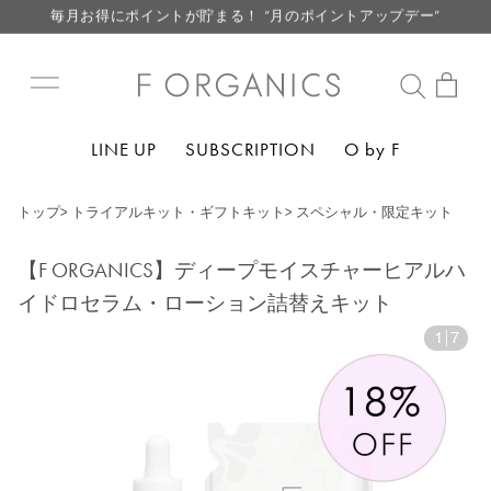
毎月お得にポイントが貯まる！ “月のポイントアップデー”
LINE お友達登録で500円クーポン プレゼント
【重要】F ORGANICS Websiteの統合に関するお知らせ
【重要】お盆期間中のお問い合わせと商品配送に関しまして
LINE UP
SUBSCRIPTION
O by F
毎月お得にポイントが貯まる！ “月のポイントアップデー”
LINE お友達登録で500円クーポン プレゼント
トップ
>
トライアルキット・ギフトキット
>
スペシャル・限定キット
【F ORGANICS】ディープモイスチャーヒアルハ
イドロセラム・ローション詰替えキット
1
|
7