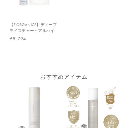
【キー成分】
【ＤＭヒアルハイドロセラム】
・発酵ヒアルブースター
バチルス発酵物、加水分解ヒアルロン酸、ヒアルロン酸Na（すべ
て保湿）
【F ORGANICS】ディープ
・独自開発成分・Wフィト幹細胞ナノカプセル
モイスチャーヒアルハイド
ブドウ果実細胞エキス、リンゴ果実培養細胞エキス（どちらも保
ロセラム・ローション詰替
¥8,794
湿）
えキット
・Wフィトレチノール
マスチック樹脂、バクチオール（どちらも保湿）
・オーガニック美容水
ダマスクバラ花水、アロエベラ液汁（どちらも保湿）
【ディープモイスチャーローション詰替】
おすすめアイテム
・乳酸菌由来のBIOTILYS®（ビオティリス）
乳酸桿菌培養溶解質（保湿）
・コケエキス
ケトグルタル酸（保湿）
・フィトコラーゲン
アラビアゴム（保湿）
・バラプラセンタ
ダマスクバラ胎座培養エキス（保湿）
・ヒト型セラミド