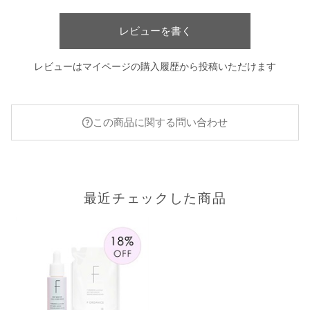
トレハロース*⁴まで配合。
極上の潤いが、内から放つ、透明感*5あふれる、なめらかなハリ
レビューを書く
ツヤを。
ゆらがない。毛穴*⁶も、ハリも、乾燥も。
レビューはマイページの購入履歴から投稿いただけます
*1 乳酸桿菌培養溶解質（保湿成分） *2 ダマスクバラ胎座培養エ
キス（保湿・整肌成分） *3 ケトグルタル酸（保湿成分） *4 保
湿成分 *5 うるおいによる *6 乾燥や皮脂による毛穴目立ち
*7 ブランド内売上金額（期間：2025年3月～2026年2月）
この商品に関する問い合わせ
【こんな方におすすめ】
・肌のハリ不足が気になる
・お手入れしても肌が乾いてしまう
・自然の力でエイジングケア*をしたい
最近チェックした商品
・保湿だけでなくエイジングケア*もしたい
・メイクをしても肌にツヤが出にくい
・肌が乾いてハリがなく毛穴が気になる
・くすみがちで、肌がどんより見える
・乾燥による小ジワやごわつきが気になる
・とろりとコクのあるテクスチャーが好き
＊年齢に応じたケア