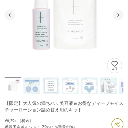
43
【限定】大人気の満ちハリ美容液＆お得なディープモイス
チャーローション詰め替え用のキット
¥8,794
（税込）
79pt
獲得予定ポイント：
(1%還元)
詳細