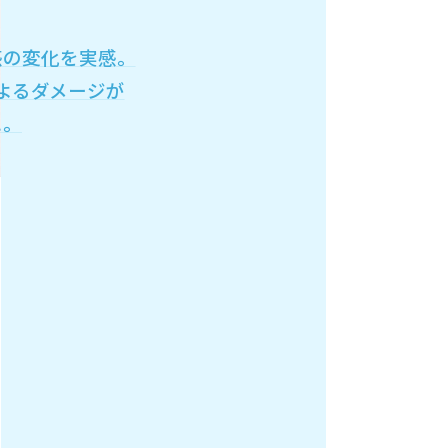
感の変化を実感。
よるダメージが
に。