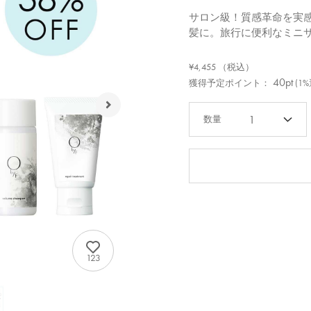
サロン級！質感革命を実
髪に。旅行に便利なミニ
¥4,455
（税込）
40pt
獲得予定ポイント：
(1
1
123