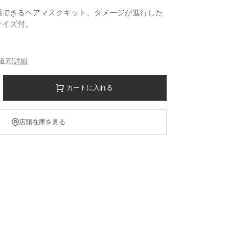
感できるヘアマスクキット。ダメージが進行した
サイズ付。
%還元)
詳細
カートに入れる
店頭在庫を見る