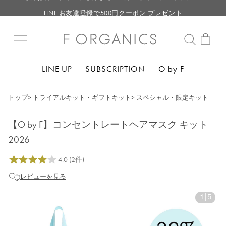
LINE お友達登録で500円クーポン プレゼント
【重要】F ORGANICS Websiteの統合に関するお知らせ
【重要】お盆期間中のお問い合わせと商品配送に関しまして
毎月お得にポイントが貯まる！ “月のポイントアップデー”
LINE UP
SUBSCRIPTION
O by F
LINE お友達登録で500円クーポン プレゼント
トップ
>
トライアルキット・ギフトキット
>
スペシャル・限定キット
【O by F】コンセントレートヘアマスク キット
2026
レビューを見る
1
|
5