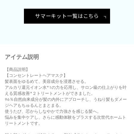
サマーキット一覧はこちら
アイテム説明
【商品説明】
【コンセントレートヘアマスク】
髪表面をゆるめて、美容成分を浸透させる。
アルカリ還元イオン水*1の力を応用し、サロン級の仕上がりを叶
える質感改善*２トリートメントができました。
96％自然由来成分が髪の内外にアプローチし、うねり髪もダメー
ジヘアもちゅるんとまとまる。
使うたび、芯からしなやかで力強さを感じる髪へ。
悩みを集中ケアし、さらに感動体験をプラスする次世代ホームト
リートメントです。