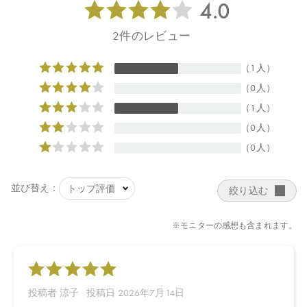
ートメント。
*7 ローズマリー葉エキス、コシロノセンダングサエキス（すべて
保湿）
【クリアバッグ】
ジムやサウナなど、ちょっとしたお出かけに便利なロゴ入りのク
リアバッグ。
*素材の特性上、生地に黒点の混入、擦れや折れキズ、黄変がある
場合があります。
【こんな方におすすめ】
✓カラーリングやパーマのダメージが気になる
✓うねりをケアしたい
✓髪をしっとりまとめたいけれど重い質感は苦手
✓毎日のシャンプーによるダメージが気になる
✓手軽に髪質改善*2トリートメントをしたい
【販売名】
コンセントレートヘアマスク キット 2026
【ご使用方法／商品サイズ／全成分】