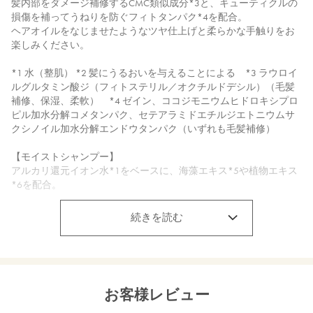
髪内部をダメージ補修するCMC類似成分*3と、キューティクルの
損傷を補ってうねりを防ぐフィトタンパク*4を配合。
ヘアオイルをなじませたようなツヤ仕上げと柔らかな手触りをお
楽しみください。
*1 水（整肌） *2 髪にうるおいを与えることによる *3 ラウロイ
ルグルタミン酸ジ（フィトステリル／オクチルドデシル）（毛髪
補修、保湿、柔軟） *4 ゼイン、ココジモニウムヒドロキシプロ
ピル加水分解コメタンパク、セテアラミドエチルジエトニウムサ
クシノイル加水分解エンドウタンパク（いずれも毛髪補修）
【モイストシャンプー】
アルカリ還元イオン水*1をベースに、海藻エキス*5や植物エキス
*6を配合。
ダメージヘアも濃密泡がやさしく包み込み、裂毛、切れ毛、枝毛
までうるおいケアするトリートメント級シャンプー。
続きを読む
*5 スピルリナプラテンシスエキス（保湿） *6 ローズマリー葉エ
キス、セージ葉エキス、ラベンダー花エキス（すべて保湿）
【リペアトリートメント】
お客様レビュー
アルカリ還元イオン水*1をベースに、海藻エキス*5や植物エキス
*7を配合。髪のキューティクルをなめらかに整える集中補修トリ