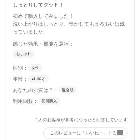
各商品ページをご覧ください。
・
コンセントレートヘアマスク
・
モイストシャンプー
・
リペアトリートメント
【内容量】
・コンセントレートヘアマスク 180g
・モイストシャンプー 50mL
・リペアトリートメント 40g
【原産国】
日本
【メーカー品番】
店舗でお問い合わせの際には、下記品番をお伝え下さい。
4571649074609
【店舗発売日】
CosmeKitchen 2026/6/17
Biople 2026/6/17
Biop 2026/6/17
※店舗での取り扱いや詳しい在庫状況につきましては、各店舗に