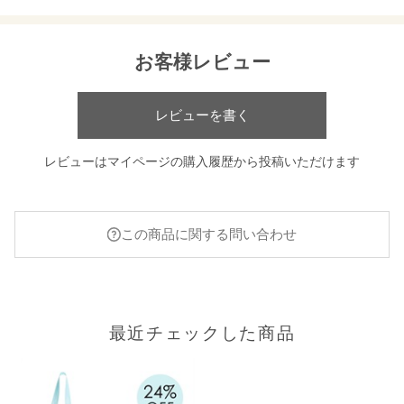
頭皮をほぐして引き上げます。
シャンプーブラシとしてもご使用いただけます。
お客様レビュー
【クリアバッグ】
ジムやサウナなど、ちょっとしたお出かけに便利なロゴ入りのク
リアバッグ。
レビューを書く
*素材の特性上、生地に黒点の混入、擦れや折れキズ、黄変がある
場合があります。
レビューはマイページの購入履歴から投稿いただけます
【こんな方におすすめ】
✓スッキリするスカルプケアをお探しの方
✓時短アイテムをお探しの方
✓冷感アイテムをお探しの方
この商品に関する問い合わせ
【販売名】
スキャルプクールケアキット2026
【ご使用方法／内容量／全成分】
最近チェックした商品
各商品ページをご覧ください。
・
スキャルプシャンプー クール
・
スキャルプブラシ ブルー