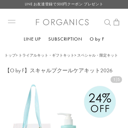
LINE お友達登録で500円クーポン プレゼント
【重要】F ORGANICS Websiteの統合に関するお知らせ
【重要】お盆期間中のお問い合わせと商品配送に関しまして
毎月お得にポイントが貯まる！ “月のポイントアップデー”
LINE UP
SUBSCRIPTION
O by F
LINE お友達登録で500円クーポン プレゼント
トップ
>
トライアルキット・ギフトキット
>
スペシャル・限定キット
【O by F】スキャルプクールケアキット2026
1
|
5