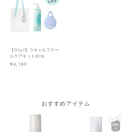
【原産国】
日本
【メーカー品番】
店舗でお問い合わせの際には、下記品番をお伝え下さい。
4571649074616
【店舗発売日】
CosmeKitchen 2026/6/17
【O by F】スキャルプクー
Biople 2026/6/17
ルケアキット2026
Biop 2026/6/17
¥4,180
※店舗での取り扱いや詳しい在庫状況につきましては、各店舗に
お問い合わせください。
※発売日は予告なく変更する可能性がございます。予めご了承く
ださい。
※通常はご注文より１～３営業日での発送となります。
商品によっては、お届けまで１～２週間かかる場合がございます
おすすめアイテム
ので予めご了承ください。
●パッケージはリニューアル等の理由により、写真と異なる場合が
ございます。
●パッケージのリニューアル等の理由により、成分・処方が記載と