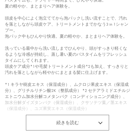
バスタイムも、ドライヤー時間まで、ひんやり快適。
夏の軽やか、まとまりヘア体験を。
頭皮を中心によく泡立ててから泡パックし洗い流すことで、汚れ
を落としながら頭皮ケア、トリートメントまでかなう3 in 1シャン
プー。
泡パック中もひんやり快適。夏の軽やか、まとまりヘア体験を。
洗っている最中から洗い流しまでひんやり、頭がすっきり軽くな
るような冷感が持続し、蒸し暑い夏のバスタイムをリフレッシュ
タイムにしてくれます。
頭皮ケア成分*1や毛髪トリートメント成分*2も加え、すっきりと
汚れを落としながら軽やかにまとまる髪に仕上げます。
*1 キラヤ樹皮エキス（保湿成分）、ムクロジ果皮エキス（保湿成
分）、グリチルリチン酸2K（整肌成分） *2 セテアラミドエチルジ
エトニウム加水分解コメタンパク（コンディショニング成分）、
加水分解ダイズタンパク（保湿成分）、クサソテツ葉／茎エキス
（保湿成分）、ユズ果実エキス（保湿成分）
【スキャルプブラシ ブルー】
続きを読む
アウトバスでもインバスでも使用でき、しっかりツボ押しできる
押し玉、頭皮を刺激する十字型突起、頭皮を引き上げるC型突起で