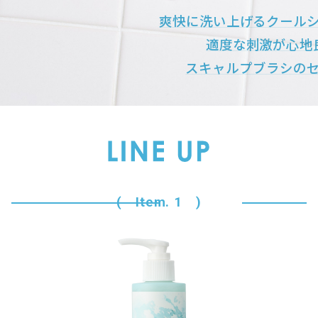
爽快に洗い上げるクール
適度な刺激が心地
スキャルプブラシの
( Item. 1 )