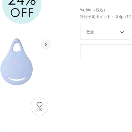
¥4,180
（税込）
38pt
獲得予定ポイント：
(1
1
110