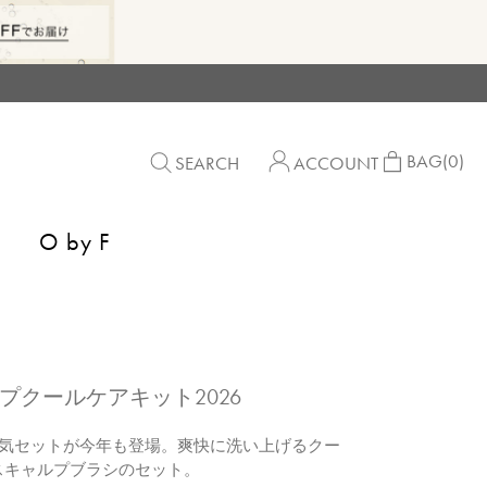
BAG
(0)
SEARCH
ACCOUNT
O by F
ルプクールケアキット2026
大人気セットが今年も登場。爽快に洗い上げるクー
スキャルプブラシのセット。