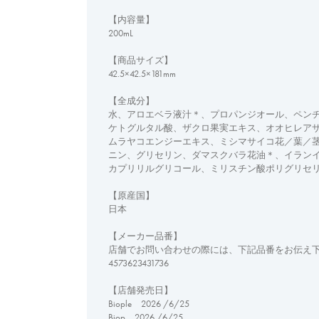
【内容量】
200mL
【商品サイズ】
42.5×42.5×181mm
【全成分】
水、アロエベラ液汁＊、プロパンジオール、ペン
ケトグルタル酸、ザクロ果実エキス、オオヒレア
ムラヤコエンジーエキス、ミシマサイコ花／葉／
ニン、グリセリン、ダマスクバラ花油＊、イラン
カプリリルグリコール、ミリスチン酸ポリグリセ
【原産国】
日本
【メーカー品番】
店舗でお問い合わせの際には、下記品番をお伝え
4573623431736
【店舗発売日】
Biople 2026 /6/25
Biop 2026 /6/25