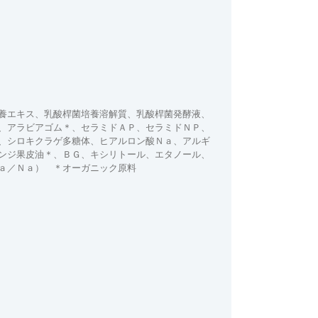
養エキス、乳酸桿菌培養溶解質、乳酸桿菌発酵液、
、アラビアゴム＊、セラミドＡＰ、セラミドＮＰ、
、シロキクラゲ多糖体、ヒアルロン酸Ｎａ、アルギ
ンジ果皮油＊、ＢＧ、キシリトール、エタノール、
ａ／Ｎａ） ＊オーガニック原料