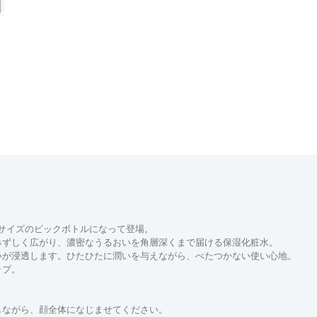
倍サイズのビックボトルになって登場。
みずしく広がり、濃密なうるおいを角層深くまで届ける保湿化粧水。
いが浸透します。ひたひたに潤いを与えながら、べたつかない使い心地。
ップ。
しながら、顔全体になじませてください。