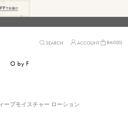
BAG
(0)
SEARCH
ACCOUNT
O by F
S】ディープモイスチャー ローション