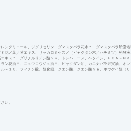
チレングリコール、ジグリセリン、ダマスクバラ花水＊、ダマスクバラ胎座培
ザミ花／葉／茎エキス、サッカロミセス／（ビャクダン木／ハチミツ）発酵液
茎エキス＊、グリチルリチン酸２Ｋ、トレハロース、ベタイン、ＰＣＡ－Ｎａ
イラン花油＊、ニュウコウジュ油＊、ビャクダン油、カニナバラ果実油、オレ
リル－１０、フィチン酸、酸化銀、クエン酸、クエン酸Ｎａ、ホウケイ酸（Ｃ
下さい。