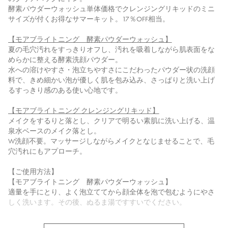
酵素パウダーウォッシュ単体価格でクレンジングリキッドのミニ
サイズが付くお得なサマーキット。17％OFF相当。
【モアブライトニング 酵素パウダーウォッシュ】
夏の毛穴汚れをすっきりオフし、汚れを吸着しながら肌表面をな
めらかに整える酵素洗顔パウダー。
水への溶けやすさ・泡立ちやすさにこだわったパウダー状の洗顔
料で、きめ細かい泡が優しく肌を包み込み、さっぱりと洗い上げ
るすっきり感のある使い心地です。
【モアブライトニング クレンジングリキッド】
メイクをするりと落とし、クリアで明るい素肌に洗い上げる、温
泉水ベースのメイク落とし。
W洗顔不要。マッサージしながらメイクとなじませることで、毛
穴汚れにもアプローチ。
【ご使用方法】
【モアブライトニング 酵素パウダーウォッシュ】
適量を手にとり、よく泡立ててから顔全体を泡で包むようにやさ
しく洗います。その後、ぬるま湯ですすいでください。
【モアブライトニング クレンジングリキッド】