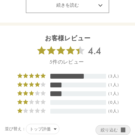
適量を手のひらにとり、メイクに馴染ませた後、ぬるま湯で洗い
続きを読む
流してください。濡れた手でもお使いいただけます。
【内容量】
・モアブライトニング 酵素パウダーウォッシュ
・モアブライトニング クレンジングリキッド30ml
お客様レビュー
・サマーバッグ
【全成分】
【モアブライトニング 酵素パウダーウォッシュ】
ラウロイルグルタミン酸Ｎａ、ミリストイルグルタミン酸Ｎａ、
タルク、ココイルグルタミン酸Ｎａ、コメ粉、イヌリン、カオリ
ン、トレハロース、セルロース、パパイン、ブロメライン、シリ
カ、アスコルビルグルコシド、オリーブ葉エキス、レモン果汁、
ビサボロール、グリチルリチン酸２Ｋ、エピロビウムフレイスケ
リ花／葉／茎エキス、ヤエヤマアオキカルス培養溶解質、イワベ
ンケイエキス、ムラサキバレンギクエキス、マスチック樹脂、ダ
マスクバラ胎座培養エキス、乳酸桿菌培養溶解質、ケトグルタル
酸、グルコシルヘスペリジン、プルラン、アスコルビン酸、キシ
リトール、マンニトール、グリセリン、ＰＣＡ亜鉛、トリ（カプ
リル酸／カプリン酸）グリセリル、（カプリル酸／カプリン酸）
グリセリル、デキストリン、マルトデキストリン、レシチン、オ