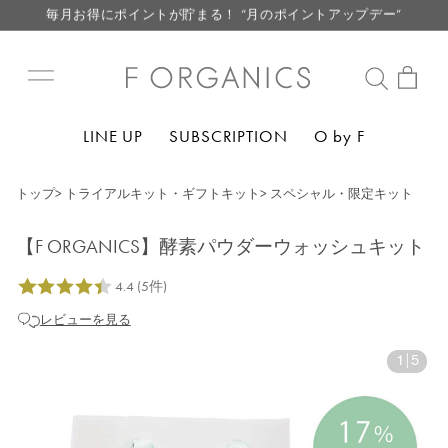
毎月お得にポイントが貯まる！ “月のポイントアップデー”
LINE お友達登録で500円クーポン プレゼント
【重要】F ORGANICS Websiteの統合に関するお知らせ
【重要】お盆期間中のお問い合わせと商品配送に関しまして
LINE UP
SUBSCRIPTION
O by F
毎月お得にポイントが貯まる！ “月のポイントアップデー”
LINE お友達登録で500円クーポン プレゼント
トップ
>
トライアルキット・ギフトキット
>
スペシャル・限定キット
【F ORGANICS】酵素パウダーウォッシュキット
レビューを見る
1
|
5