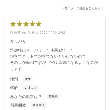
レンジ油、インドレモングラス油、グレープフルーツ果皮油、プ
ロパンジオール、カプリリルグリコール、ペンチレングリコー
ル、ＢＧ、水、クエン酸、クエン酸Ｎａ、安息香酸Ｎａ
【モアブライトニング クレンジングリキッド】
温泉水、水、デシルグルコシド、アロエベラ液汁＊、グリセリ
ン、プロパンジオール、ジイソステアリン酸ポリグリセリル－１
０、ペンチレングリコール、イヌリン、ココイルグルタミン酸２
Ｎａ、ナツミカン花水＊、ダマスクバラ胎座培養エキス、乳酸桿
菌培養溶解質、乳酸桿菌発酵液、ケトグルタル酸、加水分解コメ
ヌカエキス、ビサボロール、トマト果実エキス、ジジフススピナ
クリスチ葉エキス、デュナリエラサリナエキス、ミロタムヌスフ
ラベリフォリア葉／茎エキス、サピンヅストリホリアツス果実エ
キス、ビルベリー果実エキス、サトウキビエキス、レモン果実エ
キス、オレンジ果実エキス、サトウカエデエキス、ホホバ種子
油、キサンタンガム、アルギニン、トレハロース、スクワラン、
アスコルビン酸、ビターオレンジ花油＊、ビターオレンジ葉／枝
油＊、アトラスシーダー樹皮油＊、イタリアイトスギ葉／実／茎
油＊、ベルガモット果実油＊、オレンジ果皮油＊、ニオイテンジ
クアオイ油＊、ＢＧ、キシリトール、カプリリルグリコール、コ
コイルグルタミン酸Ｎａ、フィチン酸、酸化銀、クエン酸、クエ
ン酸Ｎａ ＊オーガニック原料