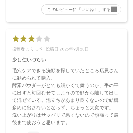
【原産国】
日本
【メーカー品番】
店舗でお問い合わせの際には、下記品番をお伝え下さい。
4573623432368
【店舗発売日】
Biople 2025/6/18
Biop 2025/6/18
CosmeKitchen 2025/6/18
※店舗での取り扱いや詳しい在庫状況につきましては、各店舗に
お問い合わせください。
※発売日は予告なく変更する可能性がございます。予めご了承く
ださい。
※通常はご注文より１～３営業日での発送となります。
商品によっては、お届けまで１～２週間かかる場合がございます
ので予めご了承ください。
●パッケージはリニューアル等の理由により、写真と異なる場合が