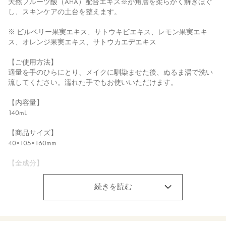
天然フルーツ酸（AHA）配合エキス※が角層を柔らかく解きほぐ
し、スキンケアの土台を整えます。
※ ビルベリー果実エキス、サトウキビエキス、レモン果実エキ
ス、オレンジ果実エキス、サトウカエデエキス
【ご使用方法】
適量を手のひらにとり、メイクに馴染ませた後、ぬるま湯で洗い
流してください。濡れた手でもお使いいただけます。
【内容量】
140mL
【商品サイズ】
40×105×160mm
【全成分】
温泉水、水、デシルグルコシド、アロエベラ液汁＊、グリセリ
ン、プロパンジオール、ジイソステアリン酸ポリグリセリル－１
続きを読む
０、ペンチレングリコール、イヌリン、ココイルグルタミン酸２
Ｎａ、ナツミカン花水＊、ダマスクバラ胎座培養エキス、乳酸桿
菌培養溶解質、乳酸桿菌発酵液、ケトグルタル酸、加水分解コメ
ヌカエキス、ビサボロール、トマト果実エキス、ジジフススピナ