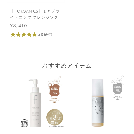
【F ORGANICS】モアブラ
イトニング クレンジング
リキッド詰替え用140mL
¥3,410
おすすめアイテム