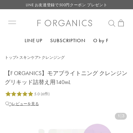
LINE お友達登録で500円クーポン プレゼント
【重要】F ORGANICS Websiteの統合に関するお知らせ
【重要】お盆期間中のお問い合わせと商品配送に関しまして
毎月お得にポイントが貯まる！ “月のポイントアップデー”
LINE UP
SUBSCRIPTION
O by F
LINE お友達登録で500円クーポン プレゼント
トップ
>
スキンケア
>
クレンジング
【F ORGANICS】モアブライトニング クレンジン
グリキッド詰替え用140mL
レビューを見る
1
|
3