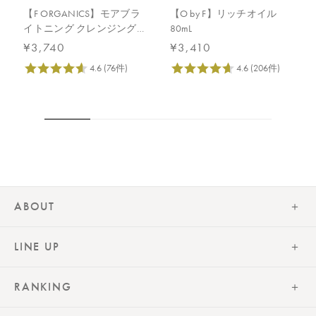
【F ORGANICS】モアブラ
【O by F】リッチオイル
イトニング クレンジング
80mL
リキッド
¥3,740
¥3,410
ABOUT
LINE UP
RANKING