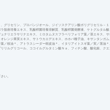
＊、グリセリン、プロパンジオール、ジイソステアリン酸ポリグリセリル－１
バラ胎座培養エキス、乳酸桿菌培養溶解質、乳酸桿菌発酵液、ケトグルタル酸
デュナリエラサリナエキス、ミロタムヌスフラベリフォリア葉／茎エキス、サ
、オレンジ果実エキス、サトウカエデエキス、ホホバ種子油、キサンタンガム
ジ葉／枝油＊、アトラスシーダー樹皮油＊、イタリアイトスギ葉／実／茎油＊
プリリルグリコール、ココイルグルタミン酸Ｎａ、フィチン酸、酸化銀、クエ
下さい。