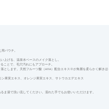
え用パウチ。
洗い上げる、温泉水ベースのメイク落とし。
せることで、毛穴汚れにもアプローチ。
落とします。天然フルーツ酸（AHA）配合エキス※が角層を柔らかく解きほ
モン果実エキス、オレンジ果実エキス、サトウカエデエキス
ぬるま湯で洗い流してください。濡れた手でもお使いいただけます。