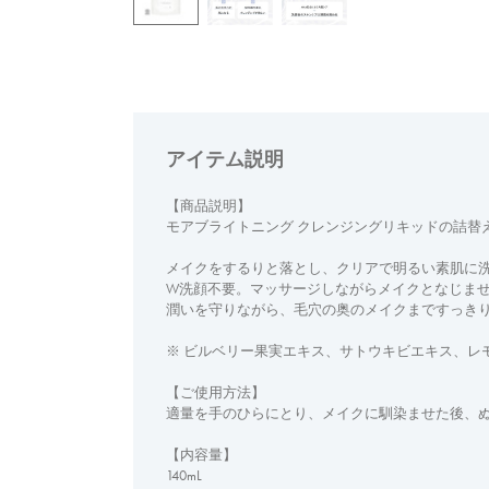
アイテム説明
【商品説明】
モアブライトニング クレンジングリキッドの詰替
メイクをするりと落とし、クリアで明るい素肌に
W洗顔不要。マッサージしながらメイクとなじま
潤いを守りながら、毛穴の奥のメイクまですっきり
※ ビルベリー果実エキス、サトウキビエキス、レ
【ご使用方法】
適量を手のひらにとり、メイクに馴染ませた後、
【内容量】
140mL