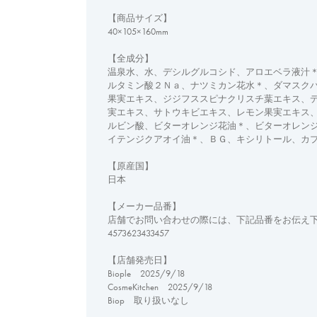
【商品サイズ】
40×105×160mm
【全成分】
温泉水、水、デシルグルコシド、アロエベラ液汁
ルタミン酸２Ｎａ、ナツミカン花水＊、ダマスク
果実エキス、ジジフススピナクリスチ葉エキス、
実エキス、サトウキビエキス、レモン果実エキス
ルビン酸、ビターオレンジ花油＊、ビターオレン
イテンジクアオイ油＊、ＢＧ、キシリトール、カ
【原産国】
日本
【メーカー品番】
店舗でお問い合わせの際には、下記品番をお伝え
4573623433457
【店舗発売日】
Biople 2025/9/18
CosmeKitchen 2025/9/18
Biop 取り扱いなし