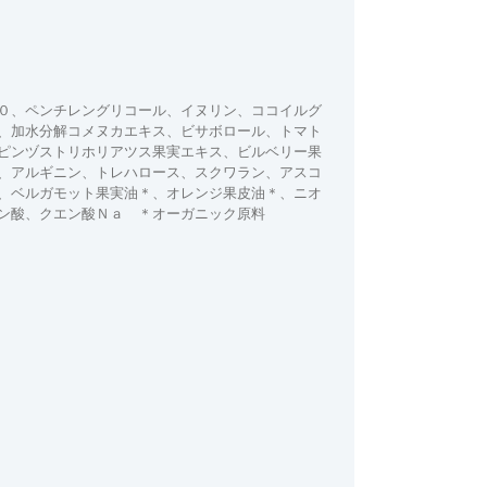
０、ペンチレングリコール、イヌリン、ココイルグ
、加水分解コメヌカエキス、ビサボロール、トマト
ピンヅストリホリアツス果実エキス、ビルベリー果
、アルギニン、トレハロース、スクワラン、アスコ
、ベルガモット果実油＊、オレンジ果皮油＊、ニオ
ン酸、クエン酸Ｎａ ＊オーガニック原料