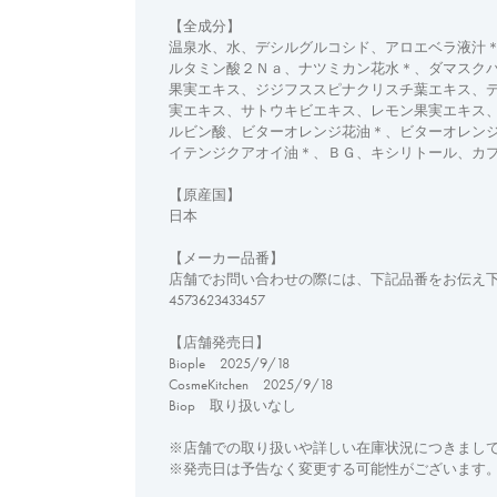
【全成分】
温泉水、水、デシルグルコシド、アロエベラ液汁
ルタミン酸２Ｎａ、ナツミカン花水＊、ダマスク
果実エキス、ジジフススピナクリスチ葉エキス、
実エキス、サトウキビエキス、レモン果実エキス
ルビン酸、ビターオレンジ花油＊、ビターオレン
イテンジクアオイ油＊、ＢＧ、キシリトール、カ
【原産国】
日本
【メーカー品番】
店舗でお問い合わせの際には、下記品番をお伝え
4573623433457
【店舗発売日】
Biople 2025/9/18
CosmeKitchen 2025/9/18
Biop 取り扱いなし
※店舗での取り扱いや詳しい在庫状況につきまし
※発売日は予告なく変更する可能性がございます