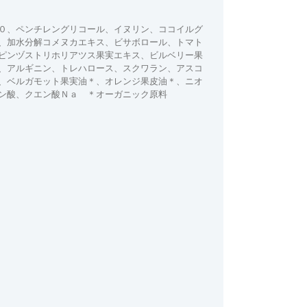
０、ペンチレングリコール、イヌリン、ココイルグ
、加水分解コメヌカエキス、ビサボロール、トマト
ピンヅストリホリアツス果実エキス、ビルベリー果
、アルギニン、トレハロース、スクワラン、アスコ
、ベルガモット果実油＊、オレンジ果皮油＊、ニオ
ン酸、クエン酸Ｎａ ＊オーガニック原料