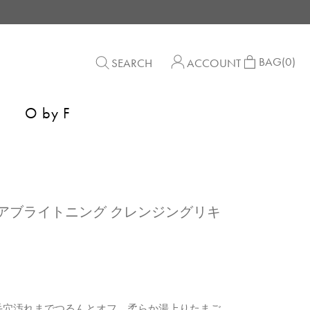
BAG
(0)
SEARCH
ACCOUNT
O by F
S】モアブライトニング クレンジングリキ
毛穴汚れまでつるんとオフ。柔らか湯上りたまご