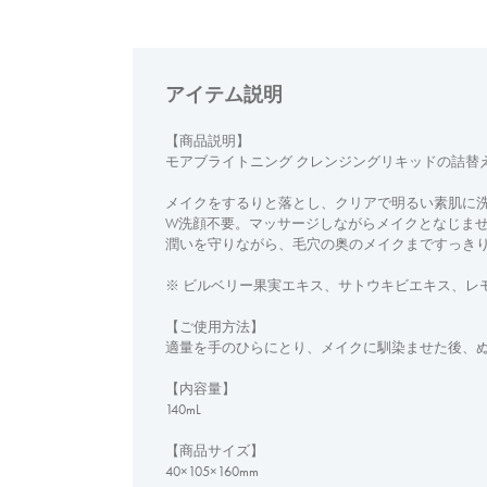
アイテム説明
【商品説明】
モアブライトニング クレンジングリキッドの詰替
メイクをするりと落とし、クリアで明るい素肌に
W洗顔不要。マッサージしながらメイクとなじま
潤いを守りながら、毛穴の奥のメイクまですっきり
※ ビルベリー果実エキス、サトウキビエキス、レ
【ご使用方法】
適量を手のひらにとり、メイクに馴染ませた後、
【内容量】
140mL
【商品サイズ】
40×105×160mm