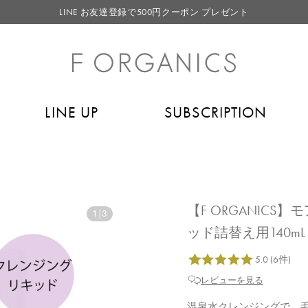
LINE お友達登録で500円クーポン プレゼント
【重要】F ORGANICS Websiteの統合に関するお知らせ
【重要】お盆期間中のお問い合わせと商品配送に関しまして
毎月お得にポイントが貯まる！ “月のポイントアップデー”
LINE UP
SUBSCRIPTION
LINE お友達登録で500円クーポン プレゼント
【F ORGANIC
1
|
3
ッド詰替え用140mL
レビューを見る
温泉水クレンジングで、