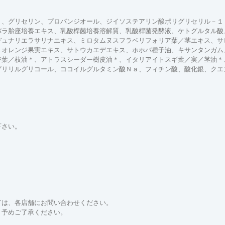
＊、グリセリン、プロパンジオール、ジイソステアリン酸ポリグリセリル－１
バラ胎座培養エキス、乳酸桿菌培養溶解質、乳酸桿菌発酵液、ケトグルタル酸
デュナリエラサリナエキス、ミロタムヌスフラベリフォリア葉／茎エキス、サ
、オレンジ果実エキス、サトウカエデエキス、ホホバ種子油、キサンタンガム
ジ葉／枝油＊、アトラスシーダー樹皮油＊、イタリアイトスギ葉／実／茎油＊
プリリルグリコール、ココイルグルタミン酸Ｎａ、フィチン酸、酸化銀、クエ
下さい。
ては、各店舗にお問い合わせください。
。予めご了承ください。