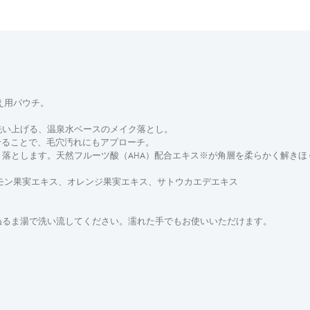
え用パウチ。
洗い上げる、温泉水ベースのメイク落とし。
せることで、毛穴汚れにもアプローチ。
落とします。天然フルーツ酸（AHA）配合エキス※が角層を柔らかく解きほ
モン果実エキス、オレンジ果実エキス、サトウカエデエキス
ぬるま湯で洗い流してください。濡れた手でもお使いいただけます。