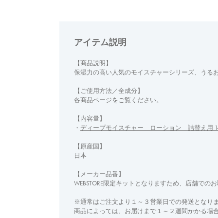
アイテム説明
【商品説明】
保湿力の高い人気のモイスチャーシリーズ、うる
【ご使用方法／全成分】
各商品ページをご覧ください。
【内容量】
・
ディープモイスチャー ローション 詰替え用 14
【原産国】
日本
【メーカー品番】
WEBSTORE限定キットとなりますため、店舗での
※通常はご注文より１～３営業日での発送となり
商品によっては、お届けまで１～２週間かかる場