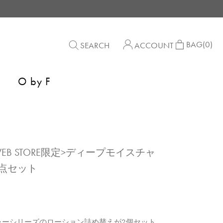
BAG
(0)
SEARCH
ACCOUNT
O by F
<WEB STORE限定>ディープモイスチャ
点セット
ャーシリーズのローション詰め替えが2個セット