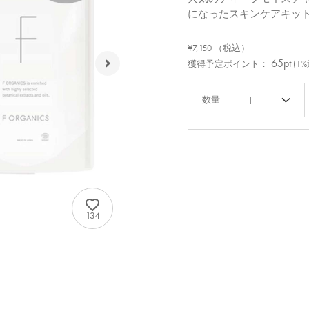
になったスキンケアキッ
¥7,150
（税込）
65pt
獲得予定ポイント：
(1
1
134