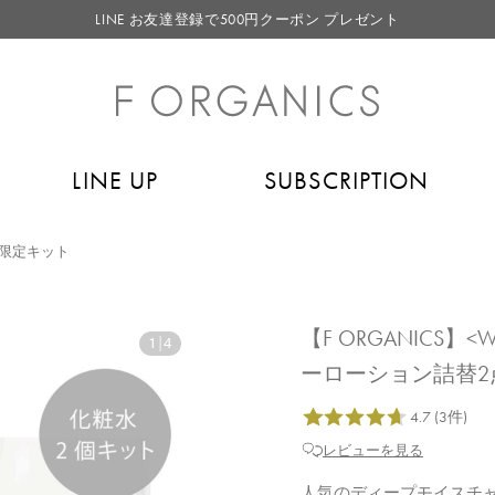
LINE お友達登録で500円クーポン プレゼント
【重要】F ORGANICS Websiteの統合に関するお知らせ
【重要】お盆期間中のお問い合わせと商品配送に関しまして
毎月お得にポイントが貯まる！ “月のポイントアップデー”
LINE UP
SUBSCRIPTION
LINE お友達登録で500円クーポン プレゼント
限定キット
【F ORGANICS】
1
|
4
ーローション詰替2
レビューを見る
人気のディープモイスチ