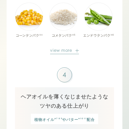
view more
4
ヘアオイルを薄くなじませたような
ツヤのある仕上がり
※7 8 9
※10 11
植物オイル
やバター
配合