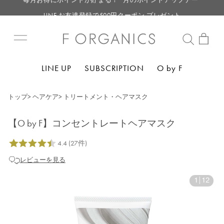
LINE お友達登録で500円クーポン プレゼント
【重要】F ORGANICS Websiteの統合に関するお知らせ
【重要】お盆期間中のお問い合わせと商品配送に関しまして
毎月お得にポイントが貯まる！ “月のポイントアップデー”
LINE UP
SUBSCRIPTION
O by F
LINE お友達登録で500円クーポン プレゼント
トップ
>
ヘアケア
>
トリートメント・ヘアマスク
【O by F】コンセントレートヘアマスク
レビューを見る
1
|
12