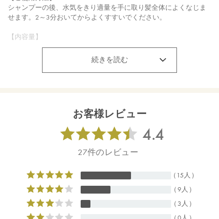
シャンプーの後、水気をきり適量を手に取り髪全体によくなじま
せます。2～3分おいてからよくすすいでください。
【内容量】
180g
続きを読む
【商品サイズ】
78×167×50mm
【全成分】
水、ステアリルアルコール、（ダイマージリノール酸／ステアリ
お客様レビュー
ン酸／ヒドロキシステアリン酸）ポリグリセリル－１０、ベヘナ
ミドプロピルジメチルアミン、アプリコット核油ポリグリセリル
－６エステルズ、ラウリン酸メチルヘプチル、ＰＰＧ－３カプリ
リルエーテル、オクチルドデカノール、プロパンジオール、ラウ
ロイルグルタミン酸ジ（フィトステリル／オクチルドデシル）、
香料（天然エッセンシャルオイル）、ゼイン、（モリンガ油／水
添モリンガ油）エステルズ、アルガニアスピノサ核油、ホホバ種
子油、グリコシルトレハロース、シア脂、セテアラミドエチルジ
エトニウムサクシノイル加水分解エンドウタンパク、γ－ドコサラ
クトン、ローズマリー葉エキス、銅クロロフィル、スピルリナプ
ラテンシスエキス、アスタキサンチン、ヘマトコッカスプルビア