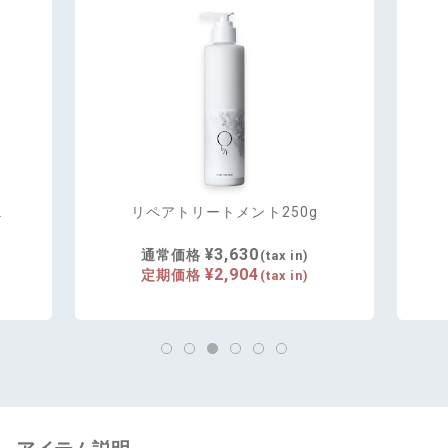
L
リペアトリートメント250g
¥3,630
通常価格
(tax in)
¥2,904
定期価格
(tax in)