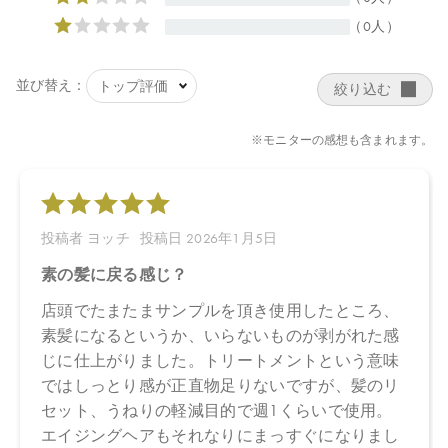
リスエキス、メドウフォーム種子油、乳酸、キャンデリラロウ、
加水分解水添デンプン、ココジモニウムヒドロキシプロピル加水
分解コメタンパク、（ＰＰＧ－１２／ＳＭＤＩ）コポリマー、ペ
ンタオレイン酸ポリグリセリル－１０、ベヘントリモニウムメト
サルフェート、グアーヒドロキシプロピルトリモニウムクロリ
ド、セタノール、エチルヘキシルグリセリン、カプリル酸グリセ
リル、トリ（カプリル酸／カプリン酸）グリセリル、ＢＧ、グリ
セリン
【原産国】
日本
【メーカー品番】
店舗でお問い合わせの際には、下記品番をお伝え下さい。
4573623437554
【店舗発売日】
CosmeKitchen 2026/1/8
Biople 2026/1/8
Biop 2026/1/8
※店舗での取り扱いや詳しい在庫状況につきましては、各店舗に
お問い合わせください。
※発売日は予告なく変更する可能性がございます。予めご了承く