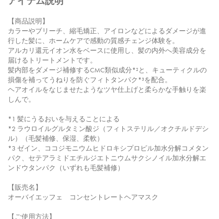
アイテム説明
【商品説明】
カラーやブリーチ、縮毛矯正、アイロンなどによるダメージが進
行した髪に、ホームケアで感動の質感チェンジ体験を。
アルカリ還元イオン水をベースに使用し、髪の内外へ美容成分を
届けるトリートメントです。
髪内部をダメージ補修するCMC類似成分*²と、キューティクルの
損傷を補ってうねりを防ぐフィトタンパク*³を配合。
ヘアオイルをなじませたようなツヤ仕上げと柔らかな手触りを楽
しんで。
*1 髪にうるおいを与えることによる
*2 ラウロイルグルタミン酸ジ（フィトステリル／オクチルドデシ
ル）（毛髪補修、保湿、柔軟）
*3 ゼイン、ココジモニウムヒドロキシプロピル加水分解コメタン
パク、セテアラミドエチルジエトニウムサクシノイル加水分解エ
ンドウタンパク（いずれも毛髪補修）
【販売名】
オーバイエッフェ コンセントレートヘアマスク
【ご使用方法】