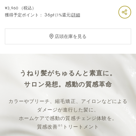
¥3,960
（税込）
36pt
獲得予定ポイント：
(1%還元)
詳細
店頭在庫を見る
うねり髪がちゅるんと素直に。
サロン発想。感動の質感革命
カラーやブリーチ、縮毛矯正、アイロンなどによる
ダメージが進行した髪に、
ホームケアで感動の質感チェンジ体験を。
※1
質感改善
トリートメント