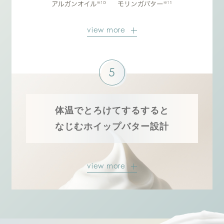
view more
5
体温でとろけてするすると
なじむホイップバター設計
view more