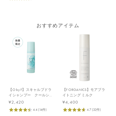
おすすめアイテム
【O by F】スキャルプドラ
【F ORGANICS】モアブラ
イシャンプー クールショ
イトニング ミルク
ット
¥2,420
¥4,400