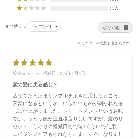
リスエキス、メドウフォーム種子油、乳酸、キャンデリラロウ、
加水分解水添デンプン、ココジモニウムヒドロキシプロピル加水
分解コメタンパク、（ＰＰＧ－１２／ＳＭＤＩ）コポリマー、ペ
ンタオレイン酸ポリグリセリル－１０、ベヘントリモニウムメト
サルフェート、グアーヒドロキシプロピルトリモニウムクロリ
ド、セタノール、エチルヘキシルグリセリン、カプリル酸グリセ
リル、トリ（カプリル酸／カプリン酸）グリセリル、ＢＧ、グリ
セリン
【原産国】
日本
【メーカー品番】
店舗でお問い合わせの際には、下記品番をお伝え下さい。
4573623437554
【店舗発売日】
CosmeKitchen 2026/1/8
Biople 2026/1/8
Biop 2026/1/8
※店舗での取り扱いや詳しい在庫状況につきましては、各店舗に
お問い合わせください。
※発売日は予告なく変更する可能性がございます。予めご了承く