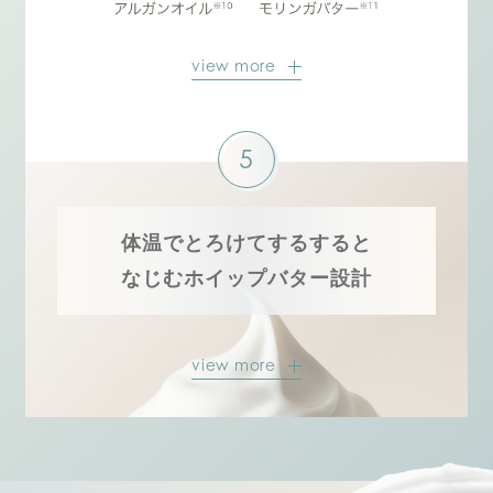
view more
5
体温でとろけてするすると
なじむホイップバター設計
view more