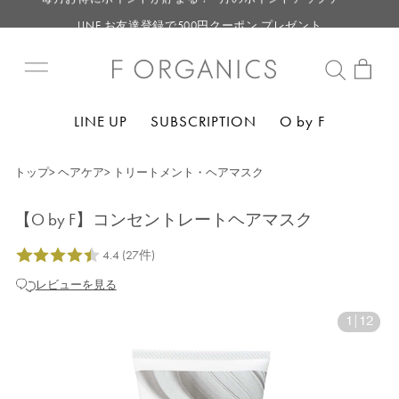
LINE お友達登録で500円クーポン プレゼント
【重要】F ORGANICS Websiteの統合に関するお知らせ
【重要】お盆期間中のお問い合わせと商品配送に関しまして
毎月お得にポイントが貯まる！ “月のポイントアップデー”
LINE UP
SUBSCRIPTION
O by F
LINE お友達登録で500円クーポン プレゼント
トップ
>
ヘアケア
>
トリートメント・ヘアマスク
【O by F】コンセントレートヘアマスク
レビューを見る
1
|
12