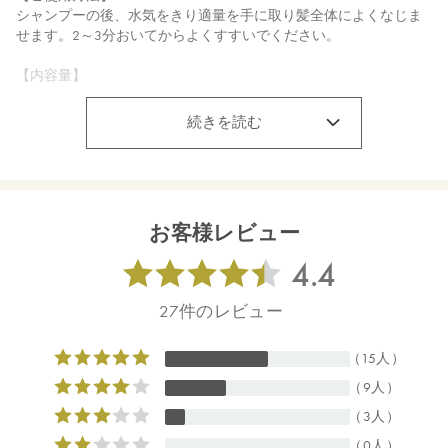
シャンプーの後、水気をきり適量を手に取り髪全体によくなじま
せます。2～3分おいてからよくすすいでください。
【内容量】
180g
続きを読む
【商品サイズ】
78×167×50mm
【全成分】
水、ステアリルアルコール、（ダイマージリノール酸／ステアリ
お客様レビュー
ン酸／ヒドロキシステアリン酸）ポリグリセリル－１０、ベヘナ
ミドプロピルジメチルアミン、アプリコット核油ポリグリセリル
－６エステルズ、ラウリン酸メチルヘプチル、ＰＰＧ－３カプリ
リルエーテル、オクチルドデカノール、プロパンジオール、ラウ
ロイルグルタミン酸ジ（フィトステリル／オクチルドデシル）、
香料（天然エッセンシャルオイル）、ゼイン、（モリンガ油／水
添モリンガ油）エステルズ、アルガニアスピノサ核油、ホホバ種
子油、グリコシルトレハロース、シア脂、セテアラミドエチルジ
エトニウムサクシノイル加水分解エンドウタンパク、γ－ドコサラ
クトン、ローズマリー葉エキス、銅クロロフィル、スピルリナプ
ラテンシスエキス、アスタキサンチン、ヘマトコッカスプルビア