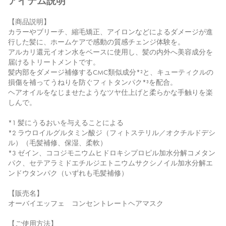
アイテム説明
【商品説明】
カラーやブリーチ、縮毛矯正、アイロンなどによるダメージが進
行した髪に、ホームケアで感動の質感チェンジ体験を。
アルカリ還元イオン水をベースに使用し、髪の内外へ美容成分を
届けるトリートメントです。
髪内部をダメージ補修するCMC類似成分*²と、キューティクルの
損傷を補ってうねりを防ぐフィトタンパク*³を配合。
ヘアオイルをなじませたようなツヤ仕上げと柔らかな手触りを楽
しんで。
*1 髪にうるおいを与えることによる
*2 ラウロイルグルタミン酸ジ（フィトステリル／オクチルドデシ
ル）（毛髪補修、保湿、柔軟）
*3 ゼイン、ココジモニウムヒドロキシプロピル加水分解コメタン
パク、セテアラミドエチルジエトニウムサクシノイル加水分解エ
ンドウタンパク（いずれも毛髪補修）
【販売名】
オーバイエッフェ コンセントレートヘアマスク
【ご使用方法】