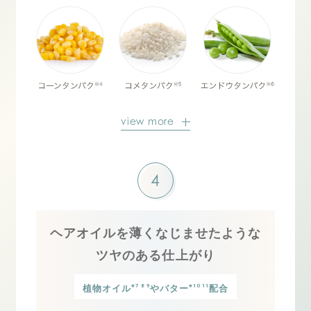
view more
4
ヘアオイルを薄くなじませたような
ツヤのある仕上がり
※7 8 9
※10 11
植物オイル
やバター
配合