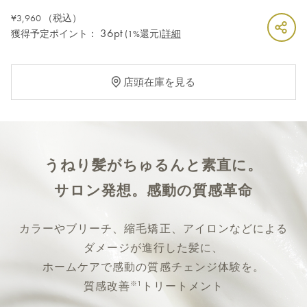
¥3,960
（税込）
36pt
獲得予定ポイント：
(1%還元)
詳細
店頭在庫を見る
うねり髪がちゅるんと素直に。
サロン発想。感動の質感革命
カラーやブリーチ、縮毛矯正、アイロンなどによる
ダメージが進行した髪に、
ホームケアで感動の質感チェンジ体験を。
※1
質感改善
トリートメント