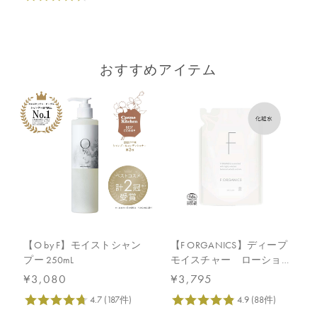
おすすめアイテム
【O by F】モイストシャン
【F ORGANICS】ディープ
プー 250mL
モイスチャー ローショ
ン 詰替え用 140mL
¥3,080
¥3,795