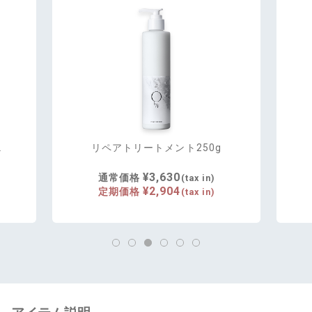
L
リペアトリートメント250g
¥3,630
通常価格
(tax in)
¥2,904
定期価格
(tax in)