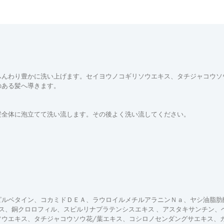
んわり豊かに洗い上げます。セイヨウノコギリソウエキス、タチジャコウソウ
のある髪へ導きます。
髪全体に泡立てて洗い流します。その後よく洗い流してください。
ピルベタイン、コカミドＤＥＡ、ラウロイルメチルアラニンＮａ、ヤシ油脂肪
ス、銅クロロフィル、スピルリナプラテンシスエキス 、アスタキサンチン、
ソウエキス、タチジャコウソウ花/葉エキス、コシロノセンダングサエキス、