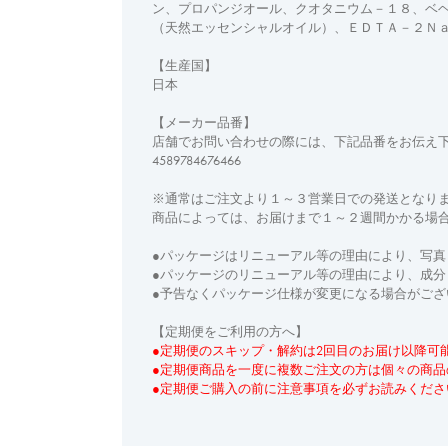
ン、プロパンジオール、クオタニウム－１８、ベ
（天然エッセンシャルオイル）、ＥＤＴＡ－２Ｎ
【生産国】
日本
【メーカー品番】
店舗でお問い合わせの際には、下記品番をお伝え
4589784676466
※通常はご注文より１～３営業日での発送となり
商品によっては、お届けまで１～２週間かかる場
●パッケージはリニューアル等の理由により、写真
●パッケージのリニューアル等の理由により、成
●予告なくパッケージ仕様が変更になる場合がござ
【定期便をご利用の方へ】
●定期便のスキップ・解約は2回目のお届け以降可
●定期便商品を一度に複数ご注文の方は個々の商
●定期便ご購入の前に
注意事項
を必ずお読みくださ