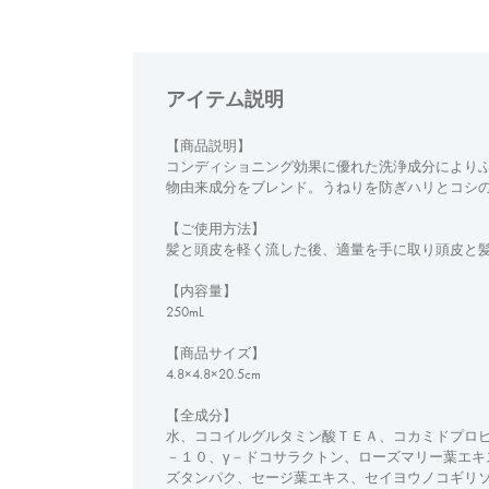
アイテム説明
【商品説明】
コンディショニング効果に優れた洗浄成分によりふ
物由来成分をブレンド。うねりを防ぎハリとコシ
【ご使用方法】
髪と頭皮を軽く流した後、適量を手に取り頭皮と
【内容量】
250mL
【商品サイズ】
4.8×4.8×20.5cm
【全成分】
水、ココイルグルタミン酸ＴＥＡ、コカミドプロ
－１０、γ－ドコサラクトン、ローズマリー葉エキ
ズタンパク、セージ葉エキス、セイヨウノコギリ