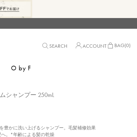
BAG
(0)
SEARCH
ACCOUNT
O by F
ームシャンプー 250mL
髪を豊かに洗い上げるシャンプー。毛髪補修効果
髪へ。*年齢による髪の乾燥