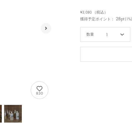
¥3,080
（税込）
28pt
獲得予定ポイント：
(1
1
830