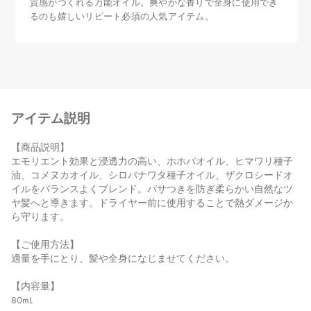
質感がつくれる万能オイル。爽やかな香りで全身に使用でき
るのも嬉しいリピート必須の人気アイテム。
アイテム説明
【商品説明】
エモリエント効果と浸透力の高い、ホホバオイル、ヒマワリ種子
油、コメヌカオイル、シロバナワタ種子オイル、ザクロシードオ
イルをバランスよくブレンド。パサつきを防ぎ柔らかい自然なツ
ヤ髪へと導きます。ドライヤー前に使用することで熱ダメージか
ら守ります。
【ご使用方法】
適量を手にとり、髪や全身になじませてください。
【内容量】
80mL