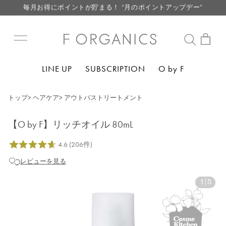
毎月お得にポイントが貯まる！ “月のポイントアップデー”
LINE お友達登録で500円クーポン プレゼント
【重要】F ORGANICS Websiteの統合に関するお知らせ
【重要】お盆期間中のお問い合わせと商品配送に関しまして
LINE UP
SUBSCRIPTION
O by F
毎月お得にポイントが貯まる！ “月のポイントアップデー”
LINE お友達登録で500円クーポン プレゼント
トップ
>
ヘアケア
>
アウトバストリートメント
【O by F】リッチオイル 80mL
レビューを見る
1
|
5