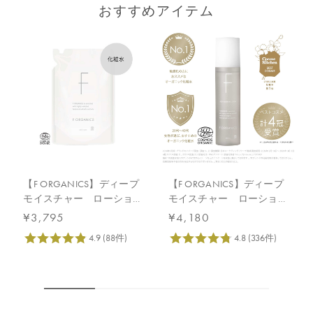
おすすめアイテム
【F ORGANICS】ディープ
【F ORGANICS】ディープ
モイスチャー ローショ
モイスチャー ローション
ン 詰替え用 140mL
150mL
¥3,795
¥4,180