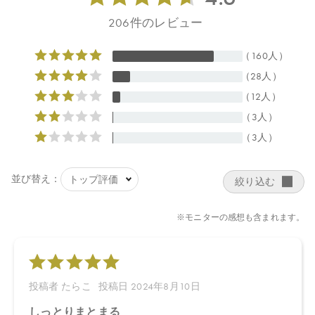
●パッケージはリニューアル等の理由により、写真と異なる場合が
ございます。
●パッケージのリニューアル等の理由により、成分・処方が記載と
異なる場合がございます。
●予告なくパッケージ仕様が変更になる場合がございます。
【定期便をご利用の方へ】
●定期便のスキップ・解約は2回目のお届け以降可能となります。2
回目のお届けが完了するまでスキップ・解約は不可となります。
●定期便商品を一度に複数ご注文の方は個々の商品のスキップ・解
約は不可となります。
●定期便ご購入の前に
注意事項
を必ずお読みください。