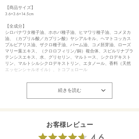
【商品サイズ】
3.6×3.6×14.5cm
【全成分】
シロバナワタ種子油、ホホバ種子油、ヒマワリ種子油、コメヌカ
油、（カプリル酸／カプリン酸）ヤシアルキル、ヘマトコッカス
プルビアリス油、ザクロ種子油、パーム油、コメ胚芽油、ローズ
マリー葉エキス、（クロロフィリン/銅）複合体、スピルリナプラ
テンシスエキス、水、グリセリン、マルトース、シクロデキスト
リン、マルトシルシクロデキストリン、エタノール、香料（天然
エッセンシャルオイル）、トコフェロール
【生産国】
日本
続きを読む
【メーカー品番】
店舗でお問い合わせの際には、下記品番をお伝え下さい。
4589784676510
お客様レビュー
※通常はご注文より１～３営業日での発送となります。
商品によっては、お届けまで１～２週間かかる場合がございます
ので予めご了承ください。