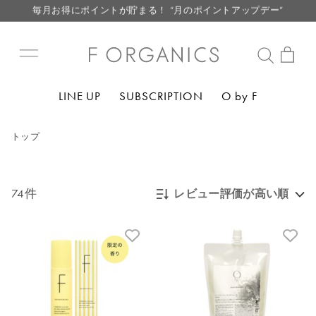
LINE お友達登録で500円クーポン プレゼント
【重要】F ORGANICS Websiteの統合に関するお知らせ
【重要】お盆期間中のお問い合わせと商品配送に関しまして
毎月お得にポイントが貯まる！ “月のポイントアップデー”
LINE UP
SUBSCRIPTION
O by F
LINE お友達登録で500円クーポン プレゼント
トップ
74件
レビュー評価が高い順
新着順
発売日順
価格が安い
価格が高い