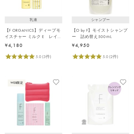
レビューが多い順
レビュー評価が高い順
乳液
シャンプー
人気順
【F ORGANICS】ディープモ
【O by F】モイストシャンプ
イスチャー ミルク E レイユ
ー 詰め替え500ｍL
ールデルブの香り
¥4,180
¥4,950
WEB限定