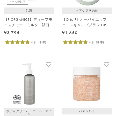
メール便対応
乳液
ヘアケアその他
【F ORGANICS】ディープモ
【O by F】オーバイエッフ
イスチャー ミルク 詰替え
ェ スキャルプブラシ GR
用 110mL
¥3,795
¥1,650
ボディクリーム・バーム・オイ
バスソルト
ル