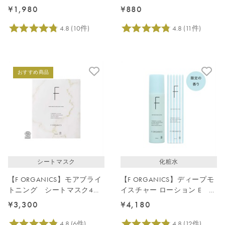
¥1,980
¥880
おすすめ商品
シートマスク
化粧水
【F ORGANICS】モアブライ
【F ORGANICS】ディープモ
トニング シートマスク4枚
イスチャー ローション E レ
入り
イユールデルブの香り
¥3,300
¥4,180