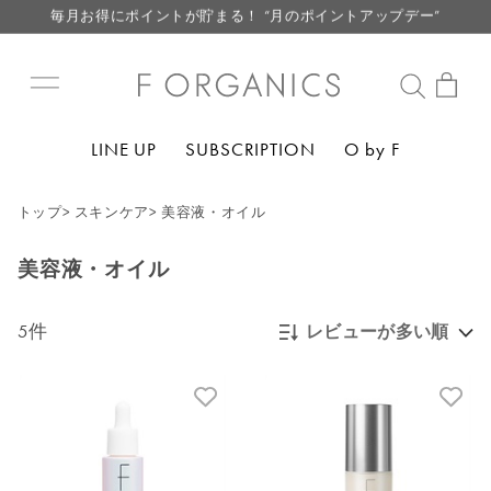
毎月お得にポイントが貯まる！ “月のポイントアップデー”
LINE お友達登録で500円クーポン プレゼント
【重要】F ORGANICS Websiteの統合に関するお知らせ
【重要】お盆期間中のお問い合わせと商品配送に関しまして
LINE UP
SUBSCRIPTION
O by F
毎月お得にポイントが貯まる！ “月のポイントアップデー”
LINE お友達登録で500円クーポン プレゼント
トップ
>
スキンケア
>
美容液・オイル
美容液・オイル
5件
レビューが多い順
新着順
発売日順
価格が安い