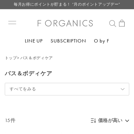
毎月お得にポイントが貯まる！ “月のポイントアップデー”
LINE お友達登録で500円クーポン プレゼント
【重要】F ORGANICS Websiteの統合に関するお知らせ
【重要】お盆期間中のお問い合わせと商品配送に関しまして
LINE UP
SUBSCRIPTION
O by F
毎月お得にポイントが貯まる！ “月のポイントアップデー”
LINE お友達登録で500円クーポン プレゼント
トップ
>
バス＆ボディケア
バス＆ボディケア
すべてをみる
15件
価格が高い