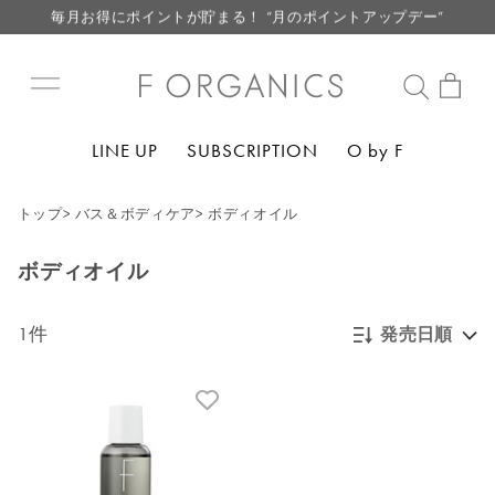
毎月お得にポイントが貯まる！ “月のポイントアップデー”
LINE お友達登録で500円クーポン プレゼント
【重要】F ORGANICS Websiteの統合に関するお知らせ
【重要】お盆期間中のお問い合わせと商品配送に関しまして
LINE UP
SUBSCRIPTION
O by F
毎月お得にポイントが貯まる！ “月のポイントアップデー”
LINE お友達登録で500円クーポン プレゼント
トップ
>
バス＆ボディケア
>
ボディオイル
ボディオイル
1件
発売日順
新着順
発売日順
価格が安い