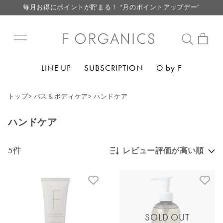
毎月お得にポイントが貯まる！ “月のポイントアップデー”
LINE お友達登録で500円クーポン プレゼント
【重要】F ORGANICS Websiteの統合に関するお知らせ
【重要】お盆期間中のお問い合わせと商品配送に関しまして
LINE UP
SUBSCRIPTION
O by F
毎月お得にポイントが貯まる！ “月のポイントアップデー”
LINE お友達登録で500円クーポン プレゼント
トップ
>
バス＆ボディケア
>
ハンドケア
ハンドケア
5件
レビュー評価が高い順
新着順
発売日順
価格が安い
SOLD OUT