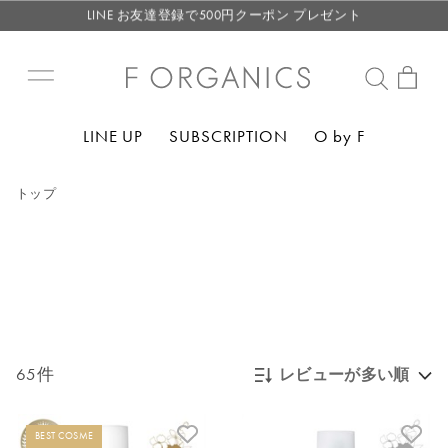
LINE お友達登録で500円クーポン プレゼント
【重要】F ORGANICS Websiteの統合に関するお知らせ
【重要】お盆期間中のお問い合わせと商品配送に関しまして
毎月お得にポイントが貯まる！ “月のポイントアップデー”
LINE UP
SUBSCRIPTION
O by F
LINE お友達登録で500円クーポン プレゼント
トップ
65件
レビューが多い順
新着順
BEST COSME